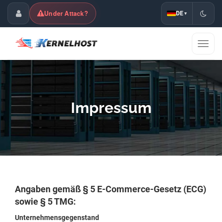
Under Attack?
DE
▾
Kundencenter
Navig
umsch
Impressum
Angaben gemäß § 5 E-Commerce-Gesetz (ECG)
sowie § 5 TMG:
Unternehmensgegenstand