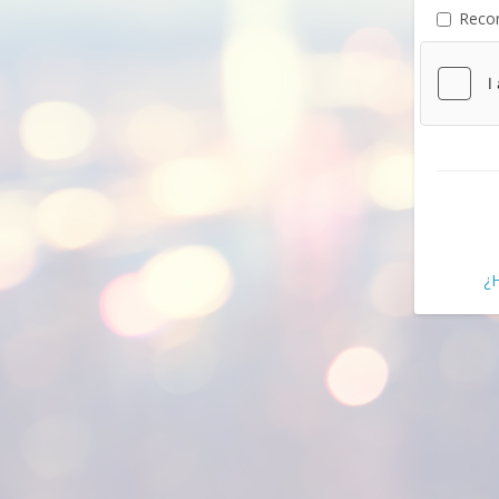
Recor
¿H