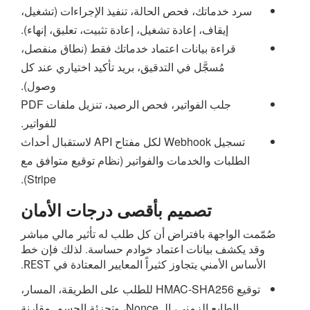
سرد خدماتك، فحص الحالة، تنفيذ الإجراءات (تشغيل،
إيقاف، إعادة تشغيل، إعادة تثبيت، تعليق، إنهاء).
قراءة بيانات اعتماد خدماتك فقط (نطاق منفصل،
مُسجَّل في التدقيق، بريد تأكيد اختياري عند كل
وصول).
جلب الفواتير، فحص الرصيد، تنزيل ملفات PDF
للفواتير.
تسجيل Webhook لكل مفتاح API لاستقبال أحداث
الطلبات والخدمات والفواتير (نظام توقيع متوافق مع
Stripe).
تصميم بأقصى درجات الأمان
صُمّمت الواجهة بافتراض أن كل طلب له تأثير مالي مباشر
وقد يكشف بيانات اعتماد خوادم حساسة. لذلك فإن خط
الأساس الأمني يتجاوز كثيراً المعايير المعتادة في REST.
توقيع HMAC-SHA256 للطلب على الطريقة، المسار،
الطابع الزمني، الـ Nonce، وتجزئة الجسم. مقارنة