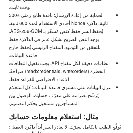
بوقت ثابت.
الحماية من إعادة الإرسال: نافذة طابع زمني ±300
ثانية، ذاكرة Nonce أحادي الاستخدام لمدة 600 ثانية.
يُحفظ السر فقط كنص مُشفّر بـ AES-256-GCM.
يوجد النص الصريح بشكل عابر في الذاكرة فقط
للتحقق من التوقيع. المفتاح الرئيسي يُحفظ خارج
قاعدة البيانات.
نطاقات دقيقة لكل مفتاح API. يجب تفعيل النطاقات
الخطرة (read:credentials، write:orders) صراحةً.
الإعداد الافتراضي للقراءة فقط.
عزل البيانات على مستوى قاعدة البيانات: كل استعلام
يُرشّح بصرامة على معرّف حسابك. الوصول بين
المستأجرين مستحيل بحكم التصميم.
مثال: استعلام معلومات حسابك
يُوقَّع الطلب بالكامل بسرّك. لا يغادر السر أبداً ذاكرة العميل؛