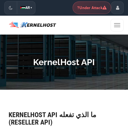
Under Attack?
AR
▾
مركز العملاء
تبديل
القائمة
KernelHost API
ما الذي تفعله KERNELHOST API
(RESELLER API)