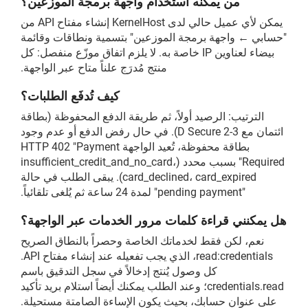
من يمكنه استخدام واجهة برمجة الموزعين؟
يمكن لأي عميل حالي لدى KernelHost إنشاء مفتاح API من
"حسابي ← واجهة برمجة الموزعين" بتسمية ونطاقات وقائمة
بيضاء لعناوين IP خاصة به. لا يلزم اتفاق موزّع منفصل: كل
منتج مُدرَج علناً متاح عبر الواجهة.
كيف تُدفَع الطلبات؟
الترتيب: الرصيد أولاً، ثم طريقة الدفع المحفوظة (بطاقة
ائتمان مع 3-D Secure 2). في حال رفض الدفع أو عدم وجود
بطاقة محفوظة، تُعيد الواجهة HTTP 402 "Payment
Required" بسبب محدد (insufficient_credit_and_no_card،
card_declined، card_expired). يبقى الطلب في حالة
"pending payment" لمدة 24 ساعة ثم يُلغى تلقائياً.
هل يمكنني قراءة كلمات مرور الخدمات عبر الواجهة؟
نعم، لكن فقط لخدماتك الخاصة وحصراً بالنطاق الصريح
read:credentials، الذي يجب تفعيله عند إنشاء مفتاح API.
كل وصول يُنتج إدخالاً في سجل التدقيق باسم
credentials.read؛ وعند الطلب يمكنك أيضاً استلام بريد تأكيد
على عنوان حسابك، بحيث يكون الإساءة الصامتة مستحيلة.