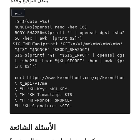
ينتقل التوقيع وحده.
نسخ
BODY_SHA256=$(printf '' | openssl dgst -sha2
SIG_INPUT=$(printf 'GET\n/v1/me\n%s\n%s\n%s' 
SIG=$(printf '%s' "$SIG_INPUT" | openssl dgs
t -sha256 -hmac "$KH_SECRET" -hex | awk '{pr
curl https://www.kernelhost.com/cp/kernelhos
  -H "KH-Signature: $SIG"
الأسئلة الشائعة