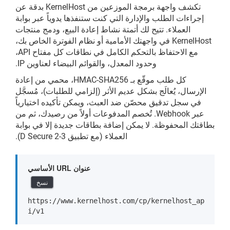
تكشف واجهة برمجة الموزعين من KernelHost بدقة عن
إجراءات الطلب والإدارة التي كنت ستنفذها يدوياً عبر بوابة
العملاء. تتيح لك أتمتة نشاط إعادة البيع، ودمج منتجات
KernelHost في واجهتك الأمامية أو نظام الفوترة الخاص بك،
مع الاحتفاظ بالتحكم الكامل في نطاقات كل مفتاح API،
وحدود المعدل، والقوائم البيضاء لعناوين IP.
كل طلب موقّع بـ HMAC-SHA256، محمي من إعادة
الإرسال، يُعالَج بشكل عديم الأثر (إلزامي للطلبات)، مُسجَّل
في سجل تدقيق محصّن ضد العبث، ويمكن تأكيده اختيارياً
عبر Webhook. تُخصم المدفوعات أولاً من رصيدك، ثم من
بطاقتك المحفوظة. لا يمكن إضافة بطاقات جديدة إلا في بوابة
العملاء (مع تطبيق 3-D Secure 2).
عنوان URL الأساسي
نسخ
https://www.kernelhost.com/cp/kernelhost_ap
i/v1