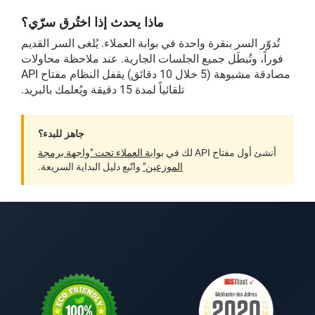
ماذا يحدث إذا اختُرق سرّي؟
تُدوّر السر بنقرة واحدة في بوابة العملاء. يُلغى السر القديم
فوراً، وتُبطَل جميع الجلسات الجارية. عند ملاحظة محاولات
مصادقة مشبوهة (5 خلال 10 دقائق) يقفل النظام مفتاح API
تلقائياً لمدة 15 دقيقة ويُعلمك بالبريد.
جاهز للبدء؟
أنشئ أول مفتاح API لك في
بوابة العملاء تحت "واجهة برمجة
الموزعين"
واتّبع دليل البداية السريعة.