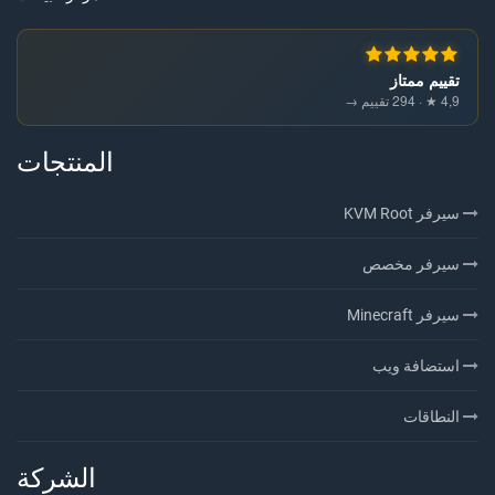
تقييم ممتاز
4,9 ★ · 294 تقييم →
المنتجات
سيرفر KVM Root
سيرفر مخصص
سيرفر Minecraft
استضافة ويب
النطاقات
الشركة