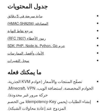
جدول المحتويات
بداية سريعة في 5 دقائق
المصادقة (HMAC-SHA256)
مرجع نقاط النهاية
رموز الأخطاء (RFC 7807)
حزم SDK: PHP، Node.js، Python، Go
الأمان وأفضل الممارسات
سجل التغييرات
ما يمكنك فعله
تصفّح المنتجات والأسعار (خوادم KVM الجذرية،
الخوادم المخصصة، استضافة الويب، Minecraft، VPN،
حركة مرور غير محدودة).
إنشاء الطلبات (يحمي Idempotency-Key من الخصم
المزدوج عند إعادة محاولات الشبكة).