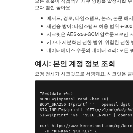
모든 호출이 직접적인 재무 영향을 발생시킬 수 
보다 훨씬 높아요.
메서드, 경로, 타임스탬프, 논스, 본문 해시
재전송 방어: 타임스탬프 허용 범위 +-300
시크릿은 AES-256-GCM 암호문으로만
키마다 세분화된 권한 범위. 위험한 권한 범위(r
데이터베이스 수준의 데이터 격리: 모든 
예시: 본인 계정 정보 조회
요청 전체가 시크릿으로 서명돼요. 시크릿은 클
TS=$(date +%s)

NONCE=$(openssl rand -hex 16)

BODY_SHA256=$(printf '' | openssl dgst 
SIG_INPUT=$(printf 'GET\n/v1/me\n%s\n%s
SIG=$(printf '%s' "$SIG_INPUT" | openss
curl https://www.kernelhost.com/cp/kern
  -H "KH-Key: $KH_KEY" \
