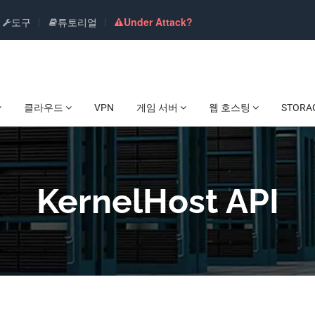
도구
튜토리얼
Under Attack?
클라우드
VPN
게임 서버
웹 호스팅
STORA
KernelHost API