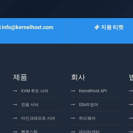
info@kernelhost.com
지원 티켓
제품
회사
KVM 루트 서버
KernelHost API
전용 서버
DDoS 방어
마인크래프트 서버
하드웨어
웹호스팅
데이터센터