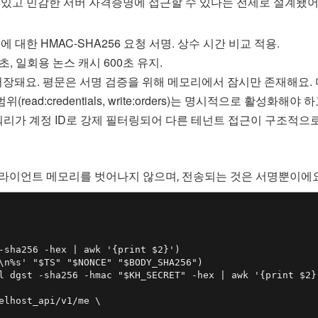
있고 민감한 서버 자격증명에 접근할 수 있다는 전제로 설계됐어요
에 대한 HMAC-SHA256 요청 서명. 상수 시간 비교 적용.
초, 일회용 논스 캐시 600초 유지.
 저장돼요. 평문은 서명 검증을 위해 메모리에서 잠시만 존재해요
ead:credentials, write:orders)는 명시적으로 활성화해
쿼리가 계정 ID로 강제 필터링되어 다른 테넌트 접근이 구조적으
라이언트 메모리를 벗어나지 않으며, 전송되는 것은 서명뿐이에요
-sha256 -hex | awk '{print $2}')

\n%s' "$TS" "$NONCE" "$BODY_SHA256")

l dgst -sha256 -hmac "$KH_SECRET" -hex | awk '{print $2}'
elhost_api/v1/me \
