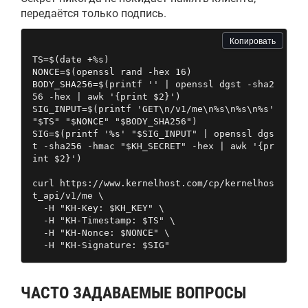
передаётся только подпись.
Копировать
TS=$(date +%s)

NONCE=$(openssl rand -hex 16)

BODY_SHA256=$(printf '' | openssl dgst -sha2
56 -hex | awk '{print $2}')

SIG_INPUT=$(printf 'GET\n/v1/me\n%s\n%s\n%s' 
"$TS" "$NONCE" "$BODY_SHA256")

SIG=$(printf '%s' "$SIG_INPUT" | openssl dgs
t -sha256 -hmac "$KH_SECRET" -hex | awk '{pr
int $2}')

curl https://www.kernelhost.com/cp/kernelhos
t_api/v1/me \

  -H "KH-Key: $KH_KEY" \

  -H "KH-Timestamp: $TS" \

  -H "KH-Nonce: $NONCE" \

  -H "KH-Signature: $SIG"
ЧАСТО ЗАДАВАЕМЫЕ ВОПРОСЫ