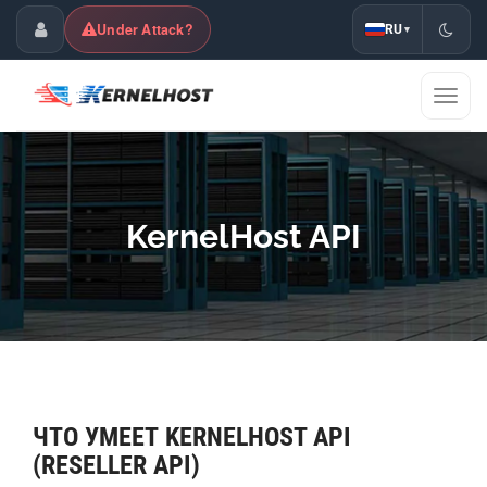
Under Attack?
RU
▾
Клиентский центр
Пере
меню
KernelHost API
ЧТО УМЕЕТ KERNELHOST API
(RESELLER API)