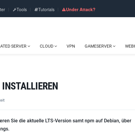
ter
Tools
Tutorials
Under Attack?
CATED SERVER
CLOUD
VPN
GAMESERVER
WEB
 INSTALLIEREN
eit
lieren Sie die aktuelle LTS-Version samt npm auf Debian, über
ings.