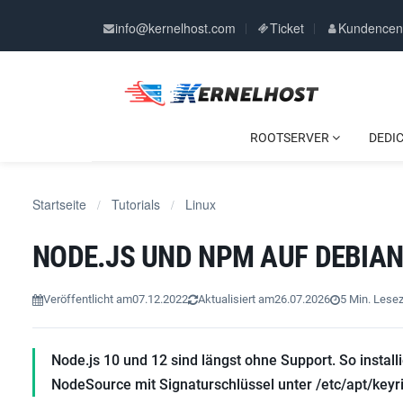
info@kernelhost.com
Ticket
Kundencen
ROOTSERVER
DEDI
Startseite
Tutorials
Linux
/
/
NODE.JS UND NPM AUF DEBIAN
Veröffentlicht am
07.12.2022
Aktualisiert am
26.07.2026
5 Min. Lesez
Node.js 10 und 12 sind längst ohne Support. So instal
NodeSource mit Signaturschlüssel unter /etc/apt/keyr