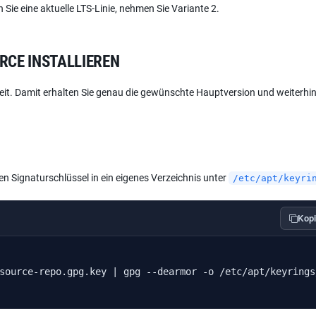
n Sie eine aktuelle LTS-Linie, nehmen Sie Variante 2.
URCE INSTALLIEREN
reit. Damit erhalten Sie genau die gewünschte Hauptversion und weiterhi
ren Signaturschlüssel in ein eigenes Verzeichnis unter
/etc/apt/keyri
Kopi
source-repo.gpg.key | gpg --dearmor -o /etc/apt/keyrings