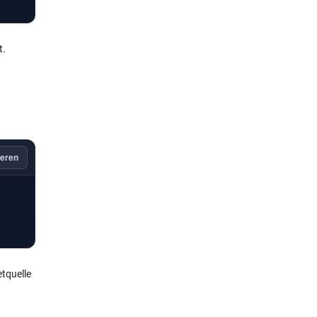
t.
eren
tquelle