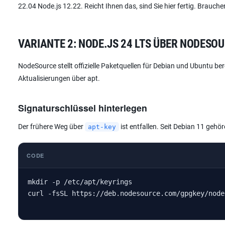
22.04 Node.js 12.22. Reicht Ihnen das, sind Sie hier fertig. Brauche
VARIANTE 2: NODE.JS 24 LTS ÜBER NODESO
NodeSource stellt offizielle Paketquellen für Debian und Ubuntu be
Aktualisierungen über apt.
Signaturschlüssel hinterlegen
Der frühere Weg über
ist entfallen. Seit Debian 11 gehö
apt-key
CODE
mkdir -p /etc/apt/keyrings

curl -fsSL https://deb.nodesource.com/gpgkey/node