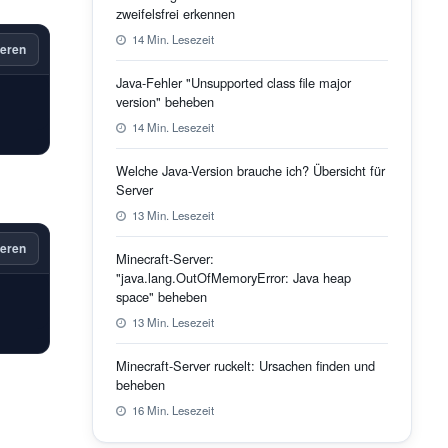
zweifelsfrei erkennen
14 Min. Lesezeit
eren
Java-Fehler "Unsupported class file major
version" beheben
14 Min. Lesezeit
Welche Java-Version brauche ich? Übersicht für
Server
13 Min. Lesezeit
eren
Minecraft-Server:
"java.lang.OutOfMemoryError: Java heap
space" beheben
13 Min. Lesezeit
Minecraft-Server ruckelt: Ursachen finden und
beheben
16 Min. Lesezeit