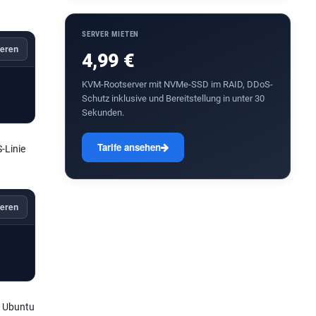
SERVER MIETEN
eren
4,99 €
KVM-Rootserver mit NVMe-SSD im RAID, DDoS-
Schutz inklusive und Bereitstellung in unter 30
Sekunden.
Tarife ansehen
-Linie
eren
, Ubuntu