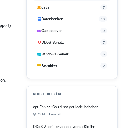
Java
7
Datenbanken
10
pport)
Gameserver
9
DDoS-Schutz
7
Windows Server
5
Bezahlen
2
son.
NEUESTE BEITRÄGE
apt-Fehler "Could not get lock" beheben
13 Min. Lesezeit
DDoS-Angriff erkennen: woran Sie ihn