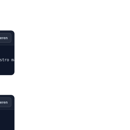
eren
stro main" | tee /etc/apt/sources.list.d/nodesource.list
eren