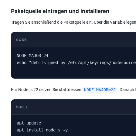
Paketquelle eintragen und installieren
Tragen Sie anschließend die Paketquelle ein. Über die Variable lege
CODE
NODE_MAJOR=24

echo "deb [signed-by=/etc/apt/keyrings/nodesource
Für Node.js 22 setzen Sie stattdessen
. Danach f
NODE_MAJOR=22
SHELL
apt update

apt install nodejs -y