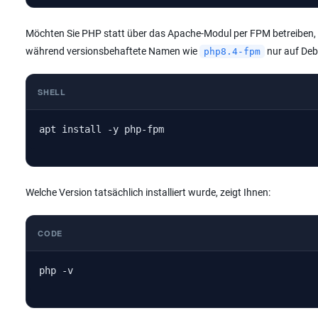
Möchten Sie PHP statt über das Apache-Modul per FPM betreiben, gi
während versionsbehaftete Namen wie
nur auf Debi
php8.4-fpm
SHELL
apt install -y php-fpm
Welche Version tatsächlich installiert wurde, zeigt Ihnen:
CODE
php -v