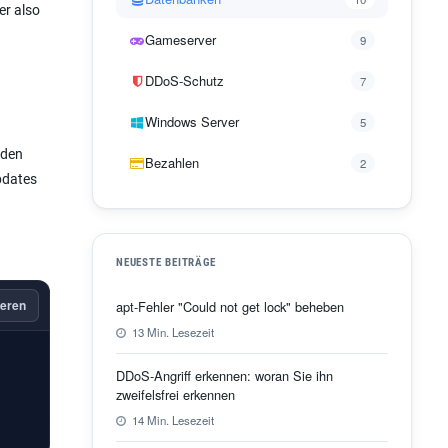
er also
Gameserver
9
DDoS-Schutz
7
Windows Server
5
rden
Bezahlen
2
pdates
NEUESTE BEITRÄGE
eren
apt-Fehler "Could not get lock" beheben
13 Min. Lesezeit
DDoS-Angriff erkennen: woran Sie ihn
zweifelsfrei erkennen
14 Min. Lesezeit