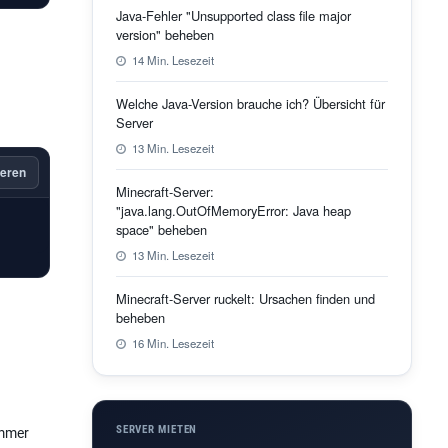
Java-Fehler "Unsupported class file major
version" beheben
14 Min. Lesezeit
Welche Java-Version brauche ich? Übersicht für
Server
13 Min. Lesezeit
eren
Minecraft-Server:
"java.lang.OutOfMemoryError: Java heap
space" beheben
13 Min. Lesezeit
Minecraft-Server ruckelt: Ursachen finden und
beheben
16 Min. Lesezeit
SERVER MIETEN
ummer