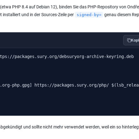
t (etwa PHP 8.4 auf Debian 12), binden Sie das PHP-Repository von Ondře
 installiert und in der Sources-Zeile per
genau diesem Rep
signed-by=
Kopi
tps://packages.sury.org/debsuryorg-archive-keyring.deb

.org-php.gpg] https://packages.sury.org/php/ $(lsb_relea
abgekündigt und sollte nicht mehr verwendet werden, weil ein so hinterleg