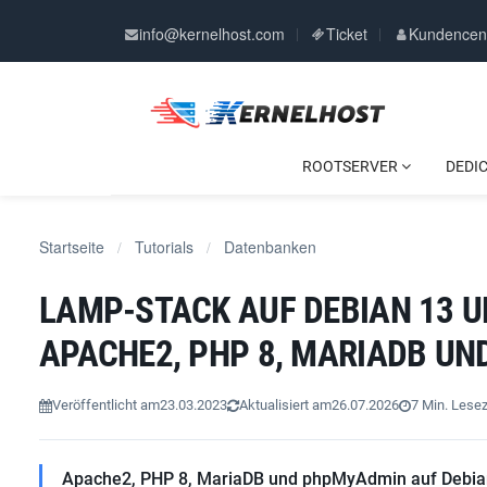
info@kernelhost.com
Ticket
Kundencen
ROOTSERVER
DEDI
Startseite
Tutorials
Datenbanken
/
/
LAMP-STACK AUF DEBIAN 13 UN
APACHE2, PHP 8, MARIADB U
Veröffentlicht am
23.03.2023
Aktualisiert am
26.07.2026
7 Min. Lesez
Apache2, PHP 8, MariaDB und phpMyAdmin auf Debian 13