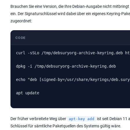
Brauchen Sie eine Version, die Ihre Debian-Ausgabe nicht mitbring
ein. Der Signaturschlüssel wird dabei über ein eigenes Keyring-Paket
zugeordnet:
CODE
curl -sSLo /tmp/debsuryorg-archive-keyring.deb ht
dpkg -i /tmp/debsuryorg-archive-keyring.deb

echo "deb [signed-by=/usr/share/keyrings/deb.sury
apt update
Der früher verbreitete Weg über
ist seit Debian 11 
apt-key add
Schlüssel für sämtliche Paketquellen des Systems gültig wäre.