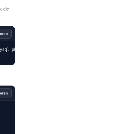
e die
eren
ysql php8.4-opcache php8.4-readline php8.4-xml php8.4-zi
eren