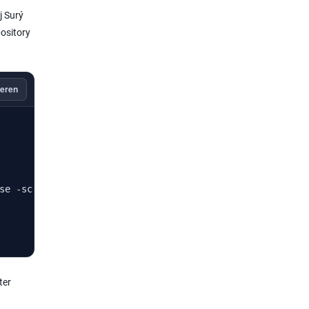
j Surý
ository
eren
se -sc) main" | tee /etc/apt/sources.list.d/php.list

ter