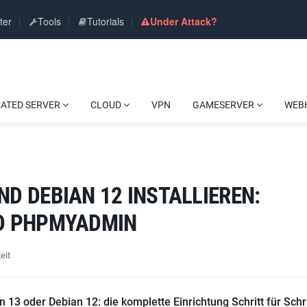
ter
Tools
Tutorials
Under Attack?
CATED SERVER
CLOUD
VPN
GAMESERVER
WEB
D DEBIAN 12 INSTALLIEREN:
ND PHPMYADMIN
eit
 oder Debian 12: die komplette Einrichtung Schritt für Schri