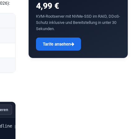
2026):
4,99 €
KVM-Rootserver mit NVMe-SSD im RAID, DDoS-
Schutz inklusive und Bereitstellung in unter 30
Sekunden.
Tarife ansehen
eren
dline php-xml php-zip php-bz2 libapache2-mod-php