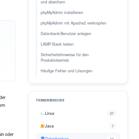
und absichern
phpMyAdmin installieren
phpMyAdmin mit Apache2 verknüpfen
Datenbank-Benutzer anlegen
LAMP-Stack testen
Sicherheitshinweise für den
Produktivbetrieb
Häufige Fehler und Lösungen
der
THEMENBEREICHE
zum
Linux
27
Java
7
in oder
Datenbanken
10