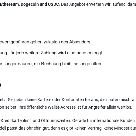
n, Ethereum, Dogecoin und USDC
. Das Angebot erweitern wir laufend, dami
tzwerkgebühren gehen zulasten des Absenders.
ng, für jede weitere Zahlung wird eine neue erzeugt.
s länger dauern, die Rechnung bleibt so lange offen.
?
etz. Sie geben keine Karten- oder Kontodaten heraus, die später missbra
 selbst. Ihre öffentliche Wallet-Adresse ist für Angreifer allein wertlos.
reditkartenlimit und Öffnungszeiten. Gerade für internationale Kunden 
ll passt das ohnehin gut, denn es gibt keinen Vertrag, keine Mindestlauf