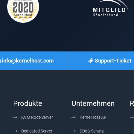
info@kernelhost.com
Support-Ticket
Produkte
Unternehmen
R
KVM Root-Server
KernelHost API
Dedicated Server
DDoS-Schutz