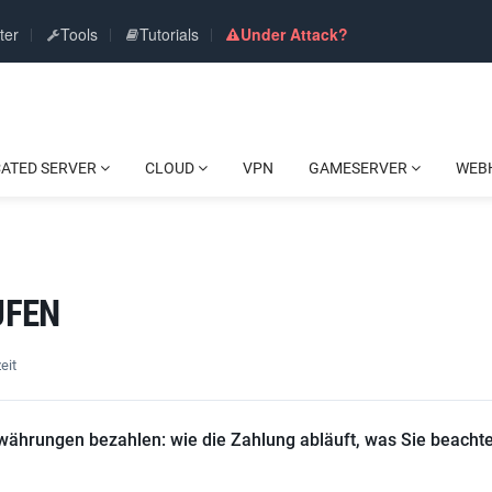
ter
Tools
Tutorials
Under Attack?
CATED SERVER
CLOUD
VPN
GAMESERVER
WEB
UFEN
eit
owährungen bezahlen: wie die Zahlung abläuft, was Sie beacht