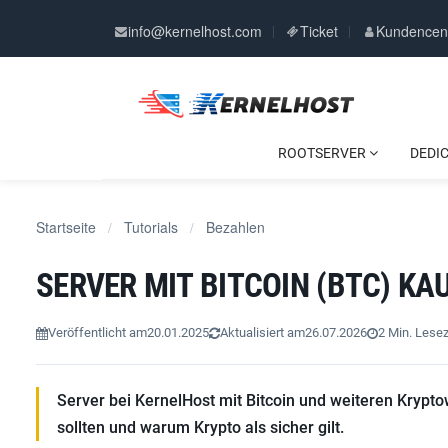
info@kernelhost.com
Ticket
Kundencen
ROOTSERVER
DEDI
Startseite
Tutorials
Bezahlen
/
/
SERVER MIT BITCOIN (BTC) KA
Veröffentlicht am
20.01.2025
Aktualisiert am
26.07.2026
2 Min. Lesez
Server bei KernelHost mit Bitcoin und weiteren Krypt
sollten und warum Krypto als sicher gilt.