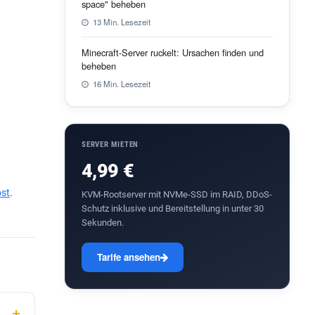
space" beheben
13 Min. Lesezeit
Minecraft-Server ruckelt: Ursachen finden und
beheben
16 Min. Lesezeit
SERVER MIETEN
4,99 €
ost
.
KVM-Rootserver mit NVMe-SSD im RAID, DDoS-
Schutz inklusive und Bereitstellung in unter 30
Sekunden.
Tarife ansehen