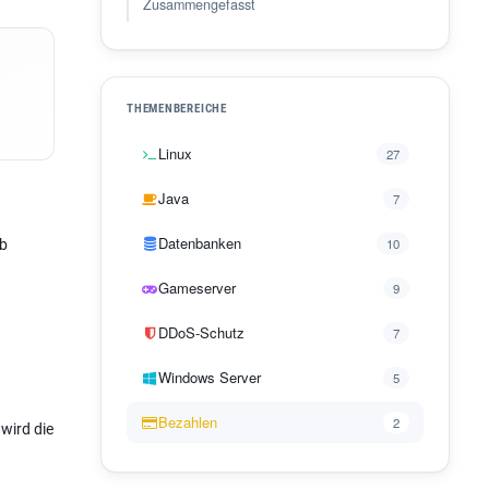
Zusammengefasst
THEMENBEREICHE
Linux
27
Java
7
Datenbanken
10
lb
Gameserver
9
DDoS-Schutz
7
Windows Server
5
Bezahlen
2
wird die