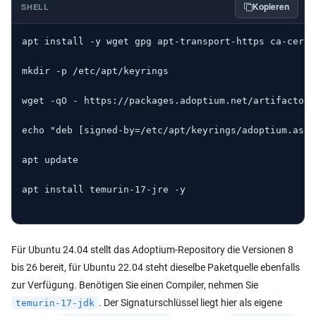
Kopieren
SHELL
apt install -y wget gpg apt-transport-https ca-certif
mkdir -p /etc/apt/keyrings

wget -qO - https://packages.adoptium.net/artifactory
echo "deb [signed-by=/etc/apt/keyrings/adoptium.asc]
apt update

apt install temurin-17-jre -y
Für Ubuntu 24.04 stellt das Adoptium-Repository die Versionen 8
bis 26 bereit, für Ubuntu 22.04 steht dieselbe Paketquelle ebenfalls
zur Verfügung. Benötigen Sie einen Compiler, nehmen Sie
. Der Signaturschlüssel liegt hier als eigene
temurin-17-jdk