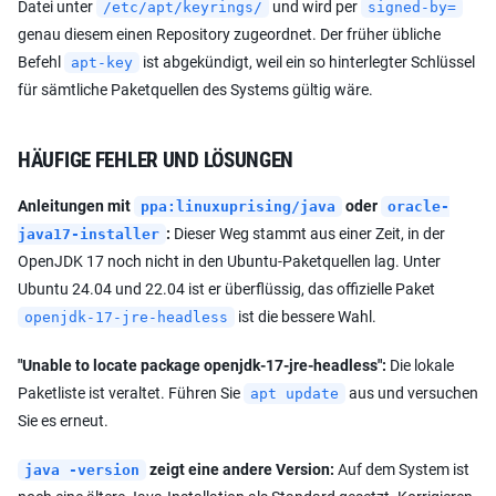
Datei unter
und wird per
/etc/apt/keyrings/
signed-by=
genau diesem einen Repository zugeordnet. Der früher übliche
Befehl
ist abgekündigt, weil ein so hinterlegter Schlüssel
apt-key
für sämtliche Paketquellen des Systems gültig wäre.
HÄUFIGE FEHLER UND LÖSUNGEN
Anleitungen mit
oder
ppa:linuxuprising/java
oracle-
:
Dieser Weg stammt aus einer Zeit, in der
java17-installer
OpenJDK 17 noch nicht in den Ubuntu-Paketquellen lag. Unter
Ubuntu 24.04 und 22.04 ist er überflüssig, das offizielle Paket
ist die bessere Wahl.
openjdk-17-jre-headless
"Unable to locate package openjdk-17-jre-headless":
Die lokale
Paketliste ist veraltet. Führen Sie
aus und versuchen
apt update
Sie es erneut.
zeigt eine andere Version:
Auf dem System ist
java -version