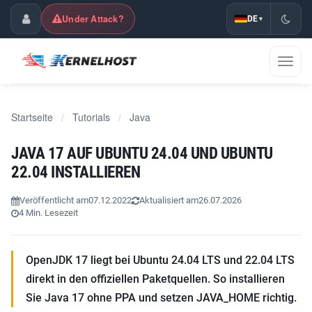
Under Attack?
DE
▾
Kundencenter
Navig
umsch
Startseite
Tutorials
Java
/
/
JAVA 17 AUF UBUNTU 24.04 UND UBUNTU
22.04 INSTALLIEREN
Veröffentlicht am
07.12.2022
Aktualisiert am
26.07.2026
4 Min. Lesezeit
OpenJDK 17 liegt bei Ubuntu 24.04 LTS und 22.04 LTS
direkt in den offiziellen Paketquellen. So installieren
Sie Java 17 ohne PPA und setzen JAVA_HOME richtig.