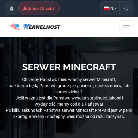
Under Attack?
PL
▾
Panel klienta
Przeł
nawig
SERWER MINECRAFT
Chcieliby Państwo mieć własny serwer Minecraft,
na którym będą Państwo grać z przyjaciółmi, społecznością lub
samodzielnie?
Jeśli ważna jest dla Państwa wysoka stabilność, jakość i
wydajność, mamy coś dla Państwa!
Po kilku sekundach Państwa serwer Minecraft PrePaid jest w pełni
skonfigurowany i dostępny, więc można od razu zaczynać.