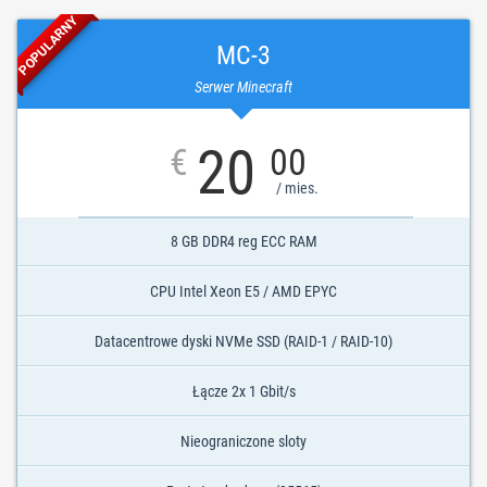
POPULARNY
MC-3
Serwer Minecraft
20
€
00
/ mies.
8 GB DDR4 reg ECC RAM
CPU Intel Xeon E5 / AMD EPYC
Datacentrowe dyski NVMe SSD (RAID-1 / RAID-10)
Łącze 2x 1 Gbit/s
Nieograniczone sloty