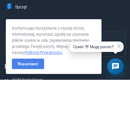
Sprzęt
Centrum Danych
Kontynuując korzystanie z naszej strony
internetowej, wyrażasz zgodę na używanie
plików cookie w celu zapewnienia płynnego
Doskonała ocena
×
Cześć 👋 Mogę pomóc?
przebiegu Twojej wizyty. Więcej informacji w
4,9 ★ · 294 opinii →
naszej
Polityce Prywatności
.
Rozumiem!
Produkty
KVM Root Server
Serwer Dedykowany
Serwer Minecraft
Hosting WWW