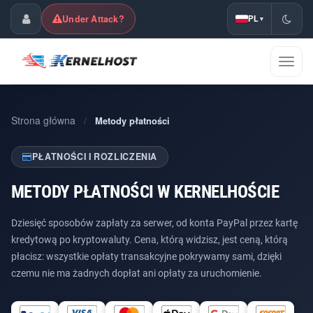
Under Attack?
PL
▾
Panel klienta
Przeł
nawig
Strona główna
/
Metody płatności
PŁATNOŚCI I ROZLICZENIA
METODY PŁATNOŚCI W KERNELHOŚCIE
Dziesięć sposobów zapłaty za serwer, od konta PayPal przez kartę
kredytową po kryptowaluty. Cena, którą widzisz, jest ceną, którą
płacisz: wszystkie opłaty transakcyjne pokrywamy sami, dzięki
czemu nie ma żadnych dopłat ani opłaty za uruchomienie.