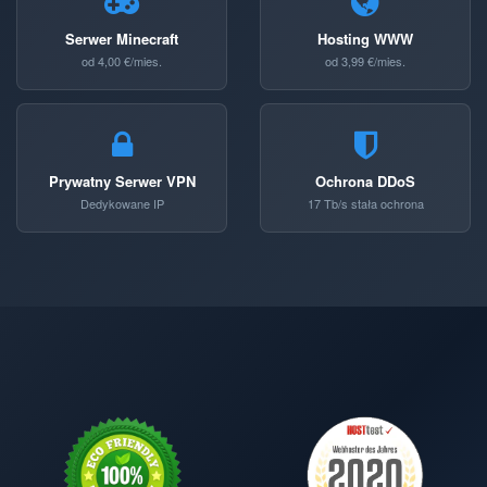
Serwer Minecraft
Hosting WWW
od 4,00 €/mies.
od 3,99 €/mies.
Prywatny Serwer VPN
Ochrona DDoS
Dedykowane IP
17 Tb/s stała ochrona