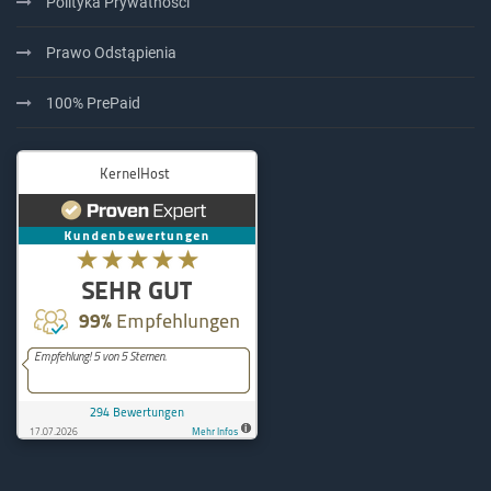
Polityka Prywatności
Prawo Odstąpienia
100% PrePaid
KernelHost
294
Bewertungen auf ProvenExpe