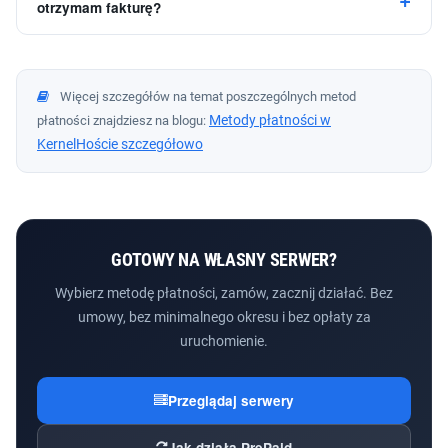
otrzymam fakturę?
Więcej szczegółów na temat poszczególnych metod
Metody płatności w
płatności znajdziesz na blogu:
KernelHoście szczegółowo
GOTOWY NA WŁASNY SERWER?
Wybierz metodę płatności, zamów, zacznij działać. Bez
umowy, bez minimalnego okresu i bez opłaty za
uruchomienie.
Przeglądaj serwery
Jak działa PrePaid