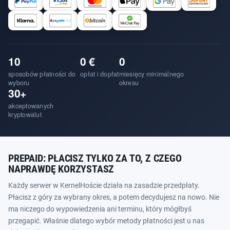
10
0 €
0
sposobów płatności do
opłat i dopłat
miesięcy minimalnego
wyboru
okresu
30+
akceptowanych
kryptowalut
PREPAID: PŁACISZ TYLKO ZA TO, Z CZEGO
NAPRAWDĘ KORZYSTASZ
Każdy serwer w KernelHoście działa na zasadzie przedpłaty.
Płacisz z góry za wybrany okres, a potem decydujesz na nowo. Nie
ma niczego do wypowiedzenia ani terminu, który mógłbyś
przegapić. Właśnie dlatego wybór metody płatności jest u nas