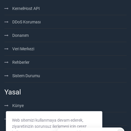
KernelHost API
DDoS Koruması
Donanım
Veri Merkezi
Rehberler
Sistem Durumu
Yasal
Künye
Hizmet Şartları
Web sitemizi kullanmaya devam ederek,
ziyaretinizin sorunsuz ilerlemesi için çerez