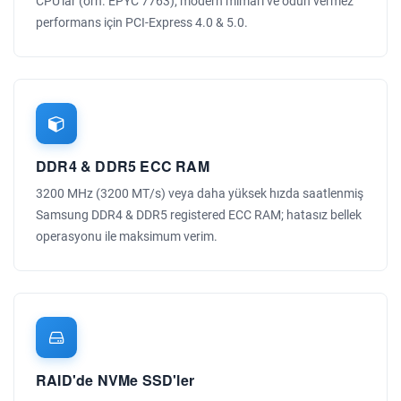
CPU'lar (örn. EPYC 7763); modern mimari ve ödün vermez
performans için PCI-Express 4.0 & 5.0.
DDR4 & DDR5 ECC RAM
3200 MHz (3200 MT/s) veya daha yüksek hızda saatlenmiş
Samsung DDR4 & DDR5 registered ECC RAM; hatasız bellek
operasyonu ile maksimum verim.
RAID'de NVMe SSD'ler