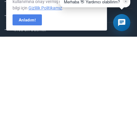
×
Merhaba 👋 Yardımcı olabilirim?
kullanımına onay vermiş olursunuz. Daha fazla
Gizlilik Politikası
bilgi için
Gizlilik Politikamız
.
Cayma Hakkı
Anladım!
%100 Ön Ödemeli
KernelHost
294
Bewertungen auf ProvenExpe