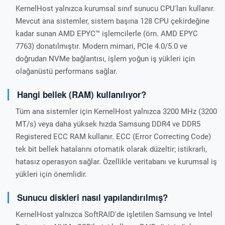
KernelHost yalnızca kurumsal sınıf sunucu CPU'ları kullanır.
Mevcut ana sistemler, sistem başına 128 CPU çekirdeğine
kadar sunan AMD EPYC™ işlemcilerle (örn. AMD EPYC
7763) donatılmıştır. Modern mimari, PCIe 4.0/5.0 ve
doğrudan NVMe bağlantısı, işlem yoğun iş yükleri için
olağanüstü performans sağlar.
Hangi bellek (RAM) kullanılıyor?
Tüm ana sistemler için KernelHost yalnızca 3200 MHz (3200
MT/s) veya daha yüksek hızda Samsung DDR4 ve DDR5
Registered ECC RAM kullanır. ECC (Error Correcting Code)
tek bit bellek hatalarını otomatik olarak düzeltir; istikrarlı,
hatasız operasyon sağlar. Özellikle veritabanı ve kurumsal iş
yükleri için önemlidir.
Sunucu diskleri nasıl yapılandırılmış?
KernelHost yalnızca SoftRAID'de işletilen Samsung ve Intel