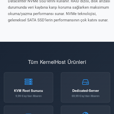
Datacenter NVMe SSD'lerini kullanır. RAID dizisi, disk arızası
durumunda veri kaybına karşı koruma sağlarken maksimum
okuma/yazma performansı sunar. NVMe teknolojisi,
geleneksel SATA SSD'lerin performansının çok katını sunar.
Tüm KernelHost Ürünleri
KVM Root Sunucu
Dedicated-Server
9,99 €/ay'dan itibaren
69,99 €/ay'dan itibaren