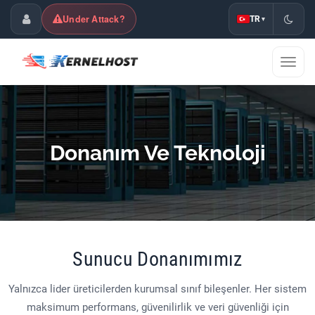
Under Attack?
TR
▾
Müşteri Paneli
Menü
aç/ka
Donanım Ve Teknoloji
Sunucu Donanımımız
Yalnızca lider üreticilerden kurumsal sınıf bileşenler. Her sistem
maksimum performans, güvenilirlik ve veri güvenliği için