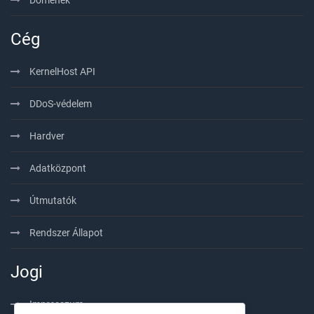
Domének
Cég
KernelHost API
DDoS-védelem
Hardver
Adatközpont
Útmutatók
Rendszer Állapot
Jogi
Impresszum