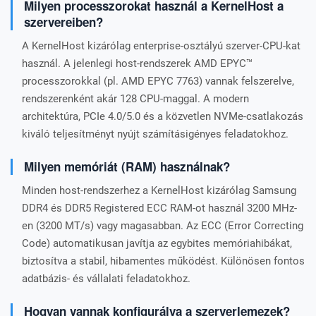
Milyen processzorokat használ a KernelHost a
szervereiben?
A KernelHost kizárólag enterprise-osztályú szerver-CPU-kat
használ. A jelenlegi host-rendszerek AMD EPYC™
processzorokkal (pl. AMD EPYC 7763) vannak felszerelve,
rendszerenként akár 128 CPU-maggal. A modern
architektúra, PCIe 4.0/5.0 és a közvetlen NVMe-csatlakozás
kiváló teljesítményt nyújt számításigényes feladatokhoz.
Milyen memóriát (RAM) használnak?
Minden host-rendszerhez a KernelHost kizárólag Samsung
DDR4 és DDR5 Registered ECC RAM-ot használ 3200 MHz-
en (3200 MT/s) vagy magasabban. Az ECC (Error Correcting
Code) automatikusan javítja az egybites memóriahibákat,
biztosítva a stabil, hibamentes működést. Különösen fontos
adatbázis- és vállalati feladatokhoz.
Hogyan vannak konfigurálva a szerverlemezek?