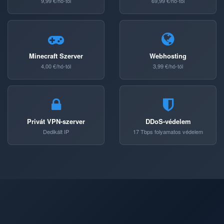
9,99 €/hó-tól
69,99 €/hó-tól
Minecraft Szerver
Webhosting
4,00 €/hó-tól
3,99 €/hó-tól
Privát VPN-szerver
DDoS-védelem
Dedikált IP
17 Tbps folyamatos védelem