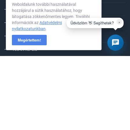
Weboldalunk további használatával
ÁSZF
hozzájárul a sütik használatához, hogy
látogatása zökkenőmentes legyen. További
×
Üdvözlöm 👋 Segíthetek?
információk az
Adatvédelmi
Adatvédelem
nyilatkozatunkban
.
Elállási jog
Megértettem!
100% PrePaid