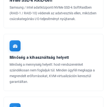
NVMe SSD-k RAID-ben
Samsung / Intel adatközponti NVMe SSD-k SoftRaidben
(RAID-1 / RAID-10) védenek az adatvesztés ellen, miközben
csúcskategóriás I/O-teljesítményt nyújtanak.
Minőség a kihasználtság helyett
Minőség a mennyiség helyett: host-rendszereinket
szándékosan nem foglaljuk túl. Minden ügyfél megkapja a
megrendelt erőforrásokat, KVM-virtualizáción keresztül
garantáltan.