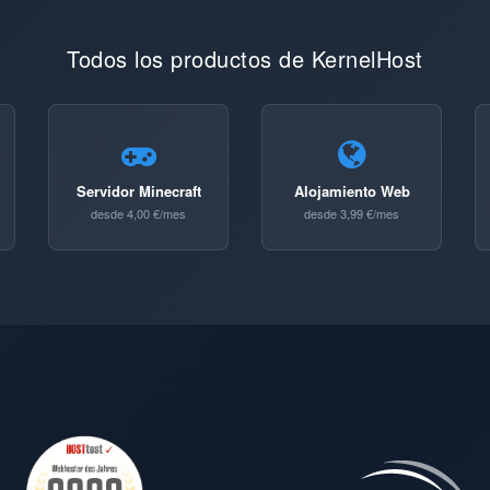
Todos los productos de KernelHost
Servidor Minecraft
Alojamiento Web
desde 4,00 €/mes
desde 3,99 €/mes