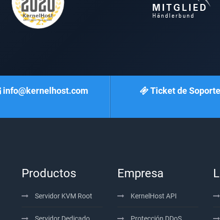
info@kernelhost.com
Ticket de Soport
Productos
Empresa
L
Servidor KVM Root
KernelHost API
Servidor Dedicado
Protección DDoS