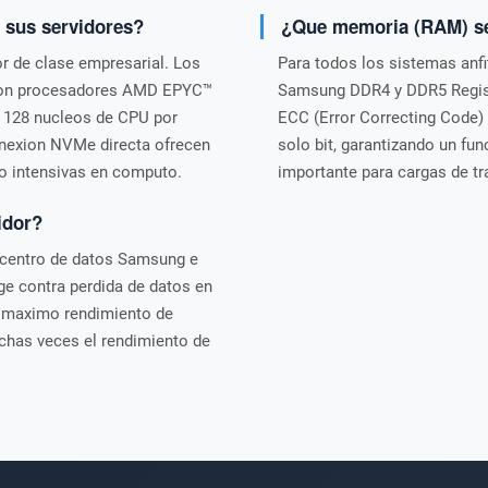
 sus servidores?
¿Que memoria (RAM) se 
r de clase empresarial. Los
Para todos los sistemas anf
 con procesadores AMD EPYC™
Samsung DDR4 y DDR5 Regist
 128 nucleos de CPU por
ECC (Error Correcting Code)
onexion NVMe directa ofrecen
solo bit, garantizando un fu
jo intensivas en computo.
importante para cargas de tr
idor?
 centro de datos Samsung e
ge contra perdida de datos en
el maximo rendimiento de
chas veces el rendimiento de