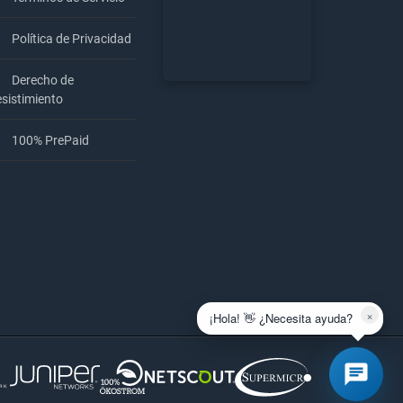
Política de Privacidad
Derecho de
KernelHost
294
Bewe
sistimiento
100% PrePaid
×
¡Hola! 👋 ¿Necesita ayuda?