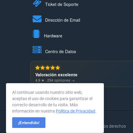
Ticket de Soporte
Dirección de Email
Hardware
Centro de Datos
Valoración excelente
4,9 ★ · 294 opiniones →
Al continuar usando nuestro sitio web,
aceptas el uso de cookies para garantizar el
correcto desarrollo de tu visita. Más
información en nuestra
Política de Privacidad
.
¡Entendido!
© 2004-2026 KernelHost GmbH. Todos los derechos
reservados.