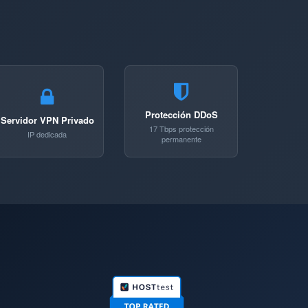
Protección DDoS
Servidor VPN Privado
17 Tbps protección
IP dedicada
permanente