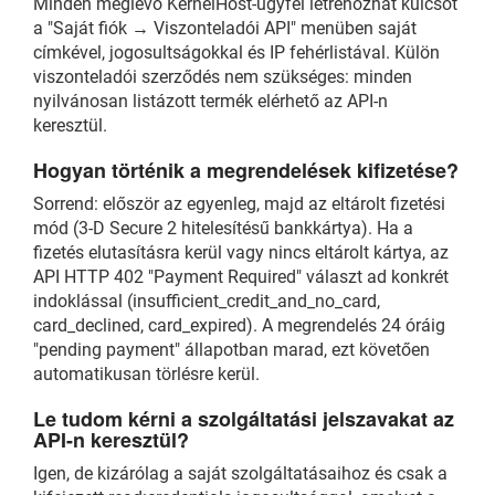
Minden meglévő KernelHost-ügyfél létrehozhat kulcsot
a "Saját fiók → Viszonteladói API" menüben saját
címkével, jogosultságokkal és IP fehérlistával. Külön
viszonteladói szerződés nem szükséges: minden
nyilvánosan listázott termék elérhető az API-n
keresztül.
Hogyan történik a megrendelések kifizetése?
Sorrend: először az egyenleg, majd az eltárolt fizetési
mód (3-D Secure 2 hitelesítésű bankkártya). Ha a
fizetés elutasításra kerül vagy nincs eltárolt kártya, az
API HTTP 402 "Payment Required" választ ad konkrét
indoklással (insufficient_credit_and_no_card,
card_declined, card_expired). A megrendelés 24 óráig
"pending payment" állapotban marad, ezt követően
automatikusan törlésre kerül.
Le tudom kérni a szolgáltatási jelszavakat az
API-n keresztül?
Igen, de kizárólag a saját szolgáltatásaihoz és csak a