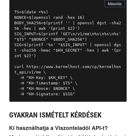
Másolás
TS=$(date +%s)

NONCE=$(openssl rand -hex 16)

BODY_SHA256=$(printf '' | openssl dgst -sha2
56 -hex | awk '{print $2}')

SIG_INPUT=$(printf 'GET\n/v1/me\n%s\n%s\n%s' 
"$TS" "$NONCE" "$BODY_SHA256")

SIG=$(printf '%s' "$SIG_INPUT" | openssl dgs
t -sha256 -hmac "$KH_SECRET" -hex | awk '{pr
int $2}')

curl https://www.kernelhost.com/cp/kernelhos
t_api/v1/me \

  -H "KH-Key: $KH_KEY" \

  -H "KH-Timestamp: $TS" \

  -H "KH-Nonce: $NONCE" \

  -H "KH-Signature: $SIG"
GYAKRAN ISMÉTELT KÉRDÉSEK
Ki használhatja a Viszonteladói API-t?