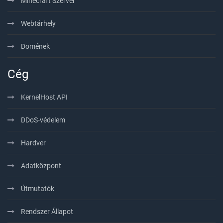
Minecraft Szerver
Webtárhely
Domének
Cég
KernelHost API
DDoS-védelem
Hardver
Adatközpont
Útmutatók
Rendszer Állapot