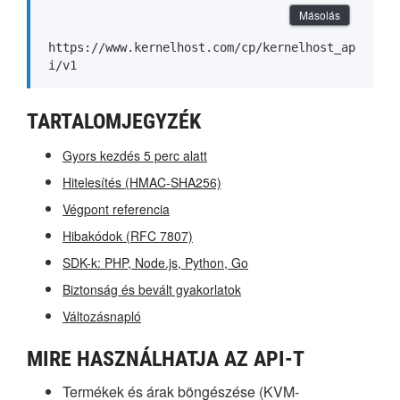
Másolás
https://www.kernelhost.com/cp/kernelhost_ap
i/v1
TARTALOMJEGYZÉK
Gyors kezdés 5 perc alatt
Hitelesítés (HMAC-SHA256)
Végpont referencia
Hibakódok (RFC 7807)
SDK-k: PHP, Node.js, Python, Go
Biztonság és bevált gyakorlatok
Változásnapló
MIRE HASZNÁLHATJA AZ API-T
Termékek és árak böngészése (KVM-