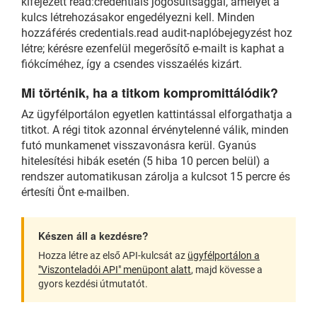
kifejezett read:credentials jogosultsággal, amelyet a
kulcs létrehozásakor engedélyezni kell. Minden
hozzáférés credentials.read audit-naplóbejegyzést hoz
létre; kérésre ezenfelül megerősítő e-mailt is kaphat a
fiókcíméhez, így a csendes visszaélés kizárt.
Mi történik, ha a titkom kompromittálódik?
Az ügyfélportálon egyetlen kattintással elforgathatja a
titkot. A régi titok azonnal érvénytelenné válik, minden
futó munkamenet visszavonásra kerül. Gyanús
hitelesítési hibák esetén (5 hiba 10 percen belül) a
rendszer automatikusan zárolja a kulcsot 15 percre és
értesíti Önt e-mailben.
Készen áll a kezdésre?
Hozza létre az első API-kulcsát az
ügyfélportálon a
"Viszonteladói API" menüpont alatt
, majd kövesse a
gyors kezdési útmutatót.