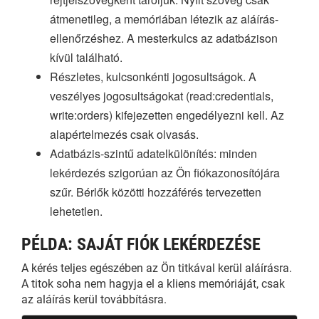
átmenetileg, a memóriában létezik az aláírás-
ellenőrzéshez. A mesterkulcs az adatbázison
kívül található.
Részletes, kulcsonkénti jogosultságok. A
veszélyes jogosultságokat (read:credentials,
write:orders) kifejezetten engedélyezni kell. Az
alapértelmezés csak olvasás.
Adatbázis-szintű adatelkülönítés: minden
lekérdezés szigorúan az Ön fiókazonosítójára
szűr. Bérlők közötti hozzáférés tervezetten
lehetetlen.
PÉLDA: SAJÁT FIÓK LEKÉRDEZÉSE
A kérés teljes egészében az Ön titkával kerül aláírásra.
A titok soha nem hagyja el a kliens memóriáját, csak
az aláírás kerül továbbításra.