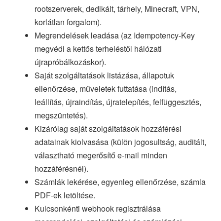
rootszerverek, dedikált, tárhely, Minecraft, VPN,
korlátlan forgalom).
Megrendelések leadása (az Idempotency-Key
megvédi a kettős terheléstől hálózati
újrapróbálkozáskor).
Saját szolgáltatások listázása, állapotuk
ellenőrzése, műveletek futtatása (indítás,
leállítás, újraindítás, újratelepítés, felfüggesztés,
megszüntetés).
Kizárólag saját szolgáltatások hozzáférési
adatainak kiolvasása (külön jogosultság, auditált,
választható megerősítő e-mail minden
hozzáférésnél).
Számlák lekérése, egyenleg ellenőrzése, számla
PDF-ek letöltése.
Kulcsonkénti webhook regisztrálása