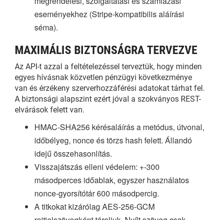
megrendelési, szolgáltatási és számlázási
eseményekhez (Stripe-kompatibilis aláírási
séma).
MAXIMÁLIS BIZTONSÁGRA TERVEZVE
Az API-t azzal a feltételezéssel terveztük, hogy minden
egyes hívásnak közvetlen pénzügyi következménye
van és érzékeny szerverhozzáférési adatokat tárhat fel.
A biztonsági alapszint ezért jóval a szokványos REST-
elvárások felett van.
HMAC-SHA256 kérésaláírás a metódus, útvonal,
időbélyeg, nonce és törzs hash felett. Állandó
idejű összehasonlítás.
Visszajátszás elleni védelem: +-300
másodperces időablak, egyszer használatos
nonce-gyorsítótár 600 másodpercig.
A titkokat kizárólag AES-256-GCM
rejtjelszövegként tároljuk. Nyílt szöveg csak