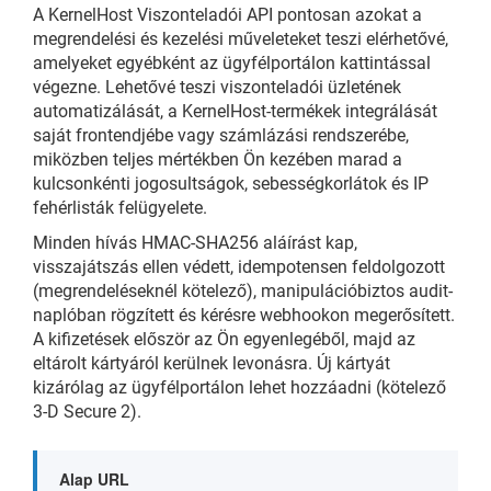
A KernelHost Viszonteladói API pontosan azokat a
megrendelési és kezelési műveleteket teszi elérhetővé,
amelyeket egyébként az ügyfélportálon kattintással
végezne. Lehetővé teszi viszonteladói üzletének
automatizálását, a KernelHost-termékek integrálását
saját frontendjébe vagy számlázási rendszerébe,
miközben teljes mértékben Ön kezében marad a
kulcsonkénti jogosultságok, sebességkorlátok és IP
fehérlisták felügyelete.
Minden hívás HMAC-SHA256 aláírást kap,
visszajátszás ellen védett, idempotensen feldolgozott
(megrendeléseknél kötelező), manipulációbiztos audit-
naplóban rögzített és kérésre webhookon megerősített.
A kifizetések először az Ön egyenlegéből, majd az
eltárolt kártyáról kerülnek levonásra. Új kártyát
kizárólag az ügyfélportálon lehet hozzáadni (kötelező
3-D Secure 2).
Alap URL