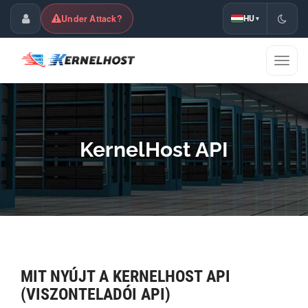
Under Attack?
HU
▾
Ügyfélközpont
Navig
ki/be
KernelHost API
MIT NYÚJT A KERNELHOST API
(VISZONTELADÓI API)