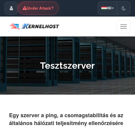
Under Attack?
HU
▾
Ügyfélközpont
Navig
ki/be
Tesztszerver
Egy szerver a ping, a csomagstabilitás és az
általános hálózati teljesítmény ellenőrzésére