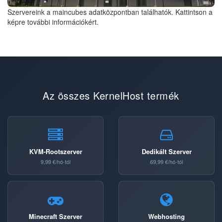
Szervereink a maincubes adatközpontban találhatók. Kattintson a
képre további információkért.
Az összes KernelHost termék
KVM-Rootszerver
Dedikált Szerver
9,99 €/hó-tól
69,99 €/hó-tól
Minecraft Szerver
Webhosting