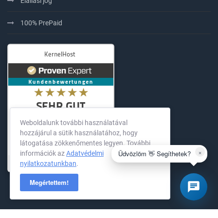
Elállási jog
100% PrePaid
Weboldalunk további használatával
hozzájárul a sütik használatához, hogy
látogatása zökkenőmentes legyen. További
×
Üdvözlöm 👋 Segíthetek?
információk az
Adatvédelmi
nyilatkozatunkban
.
KernelHost
294
Bewertungen auf ProvenExpe
Megértettem!