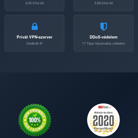
4,00 €/hó-tól
3,99 €/hó-tól
Privát VPN-szerver
DDoS-védelem
Dedikált IP
17 Tbps folyamatos védelem