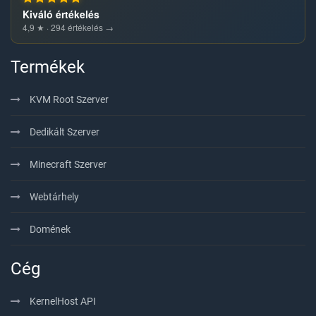
Kiváló értékelés
4,9 ★ · 294 értékelés →
Termékek
KVM Root Szerver
Dedikált Szerver
Minecraft Szerver
Webtárhely
Domének
Cég
KernelHost API