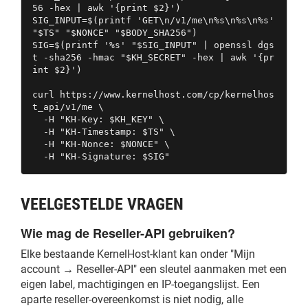
56 -hex | awk '{print $2}')

SIG_INPUT=$(printf 'GET\n/v1/me\n%s\n%s\n%s' 
"$TS" "$NONCE" "$BODY_SHA256")

SIG=$(printf '%s' "$SIG_INPUT" | openssl dgs
t -sha256 -hmac "$KH_SECRET" -hex | awk '{pr
int $2}')

curl https://www.kernelhost.com/cp/kernelhos
t_api/v1/me \

  -H "KH-Key: $KH_KEY" \

  -H "KH-Timestamp: $TS" \

  -H "KH-Nonce: $NONCE" \

  -H "KH-Signature: $SIG"
VEELGESTELDE VRAGEN
Wie mag de Reseller-API gebruiken?
Elke bestaande KernelHost-klant kan onder "Mijn
account → Reseller-API" een sleutel aanmaken met een
eigen label, machtigingen en IP-toegangslijst. Een
aparte reseller-overeenkomst is niet nodig, alle