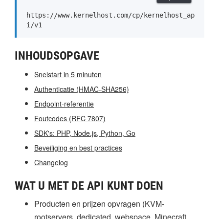
https://www.kernelhost.com/cp/kernelhost_ap
i/v1
INHOUDSOPGAVE
Snelstart in 5 minuten
Authenticatie (HMAC-SHA256)
Endpoint-referentie
Foutcodes (RFC 7807)
SDK's: PHP, Node.js, Python, Go
Beveiliging en best practices
Changelog
WAT U MET DE API KUNT DOEN
Producten en prijzen opvragen (KVM-
rootservers, dedicated, webspace, Minecraft,