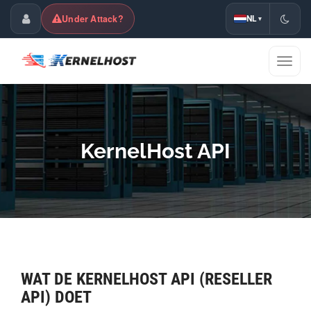
Under Attack?
NL
▾
Klantenpaneel
Navig
wisse
KernelHost API
WAT DE KERNELHOST API (RESELLER
API) DOET