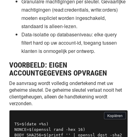
Granulaire machtigingen per sleutel. Gevaarlijke
machtigingen (read:credentials, write:orders)
moeten expliciet worden ingeschakeld,
standaard is alleen-lezen.
Data-isolatie op databaseniveau: elke query
filtert hard op uw account-id, toegang tussen
klanten is onmogelijk per ontwerp.
VOORBEELD: EIGEN
ACCOUNTGEGEVENS OPVRAGEN
De aanvraag wordt volledig ondertekend met uw
geheime sleutel. De geheime sleutel verlaat nooit het
clientgeheugen, alleen de handtekening wordt
verzonden.
Kopiëren
TS=$(date +%s)

NONCE=$(openssl rand -hex 16)

BODY_SHA256=$(printf '' | openssl dgst -sha2