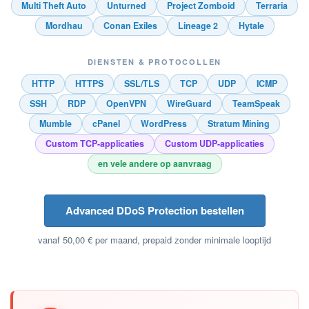
Multi Theft Auto
Unturned
Project Zomboid
Terraria
Mordhau
Conan Exiles
Lineage 2
Hytale
DIENSTEN & PROTOCOLLEN
HTTP
HTTPS
SSL/TLS
TCP
UDP
ICMP
SSH
RDP
OpenVPN
WireGuard
TeamSpeak
Mumble
cPanel
WordPress
Stratum Mining
Custom TCP-applicaties
Custom UDP-applicaties
en vele andere op aanvraag
Advanced DDoS Protection bestellen
vanaf 50,00 € per maand, prepaid zonder minimale looptijd