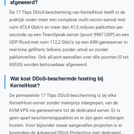
afgeweerd?
De 17 Tbps DDoS-bescherming van KernelHost heeft in de
praktijk onder meer een complexe multi-vector-aanval met
ruim 473,4 Gbit/s en meer dan 41,5 miljoen pakketten per
seconde op een TeamSpeak-server (poort 9987 UDP) en een
UDP-flood met ruim 112,2 Gbit/s op een ARK-gameserver in
real-time gefilterd, telkens zonder uitval en zonder
pakketverlies. Ook all-port-aanvallen over alle poorten (0 tot
65535) worden betrouwbaar afgeweerd.
Wat kost DDoS-beschermde hosting bij
KernelHost?
De permanente 17 Tbps DDoS-bescherming is bij elke
KernelHost-server zonder meerprijs inbegrepen, van de
KVM-VPS via gameservers tot de dedicated server. Er is
geen apart beschermingspakket en er zijn geen verborgen
kosten. Voor bijzonder zwaar aangevallen projecten is er
bovendien de Advanced DDoS Protection met dedicated