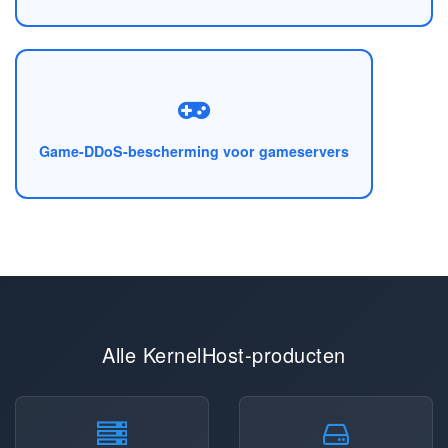
Game-DDoS-bescherming voor gameservers
Alle KernelHost-producten