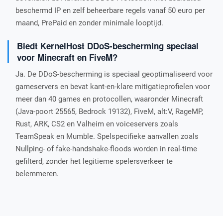
beschermd IP en zelf beheerbare regels vanaf 50 euro per
maand, PrePaid en zonder minimale looptijd.
Biedt KernelHost DDoS-bescherming speciaal
voor Minecraft en FiveM?
Ja. De DDoS-bescherming is speciaal geoptimaliseerd voor
gameservers en bevat kant-en-klare mitigatieprofielen voor
meer dan 40 games en protocollen, waaronder Minecraft
(Java-poort 25565, Bedrock 19132), FiveM, alt:V, RageMP,
Rust, ARK, CS2 en Valheim en voiceservers zoals
TeamSpeak en Mumble. Spelspecifieke aanvallen zoals
Nullping- of fake-handshake-floods worden in real-time
gefilterd, zonder het legitieme spelersverkeer te
belemmeren.