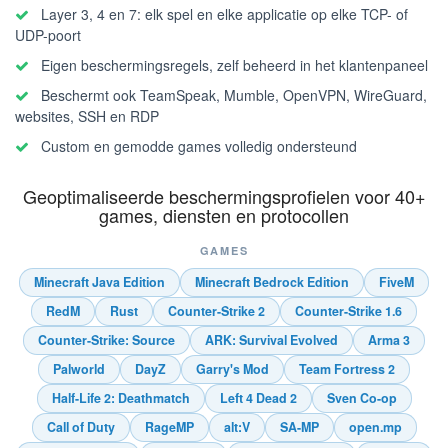
Layer 3, 4 en 7: elk spel en elke applicatie op elke TCP- of
UDP-poort
Eigen beschermingsregels, zelf beheerd in het klantenpaneel
Beschermt ook TeamSpeak, Mumble, OpenVPN, WireGuard,
websites, SSH en RDP
Custom en gemodde games volledig ondersteund
Geoptimaliseerde beschermingsprofielen voor 40+
games, diensten en protocollen
GAMES
Minecraft Java Edition
Minecraft Bedrock Edition
FiveM
RedM
Rust
Counter-Strike 2
Counter-Strike 1.6
Counter-Strike: Source
ARK: Survival Evolved
Arma 3
Palworld
DayZ
Garry's Mod
Team Fortress 2
Half-Life 2: Deathmatch
Left 4 Dead 2
Sven Co-op
Call of Duty
RageMP
alt:V
SA-MP
open.mp