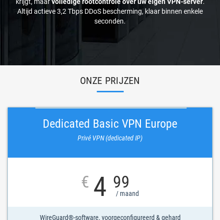
krijgt, maar
volledige rootcontrole over uw eigen VPN-server
.
Altijd actieve 3,2 Tbps DDoS bescherming, klaar binnen enkele
seconden.
ONZE PRIJZEN
Dedicated Basic VPN Europe
Privé VPN (dedicated IP)
4
€
99
/ maand
WireGuard®-software, voorgeconfigureerd & gehard