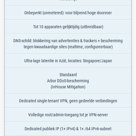
Onbeperkt (unmetered): voor blijvend hoge doorvoer
Tot 10 apparaten gelijktijdig (uitbreidbaar)
DNS-schild: blokkering van advertenties & trackers + bescherming
tegen kwaadaardige sites (realtime, configureerbaar)
Ultra-lage latentie in Azië, locaties: Singapore/Japan
Standaard
Arbor DDoS-bescherming
(InHouse Mitigation)
Dedicated single-tenant VPN, geen gedeelde verbindingen
Volledige root/admin-toegang tot je VPN-server
Dedicated publiek IP (1× IPv4) & 1× /64 IPv6-subnet