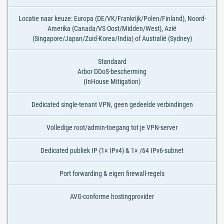
Locatie naar keuze: Europa (DE/VK/Frankrijk/Polen/Finland), Noord-
Amerika (Canada/VS Oost/Midden/West), Azië
(Singapore/Japan/Zuid-Korea/India) of Australië (Sydney)
Standaard
Arbor DDoS-bescherming
(InHouse Mitigation)
Dedicated single-tenant VPN, geen gedeelde verbindingen
Volledige root/admin-toegang tot je VPN-server
Dedicated publiek IP (1× IPv4) & 1× /64 IPv6-subnet
Port forwarding & eigen firewall-regels
AVG-conforme hostingprovider