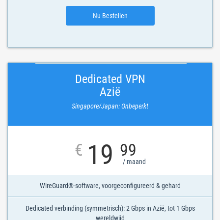
Nu Bestellen
Dedicated VPN
Azië
Singapore/Japan: Onbeperkt
19
€
99
/ maand
WireGuard®-software, voorgeconfigureerd & gehard
Dedicated verbinding (symmetrisch): 2 Gbps in Azië, tot 1 Gbps
wereldwijd