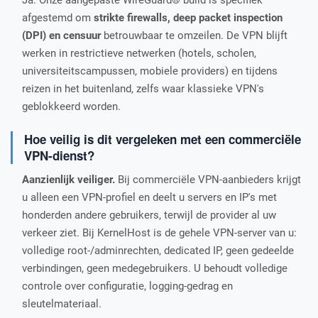
Ja. Onze aangepaste WireGuard® build is specifiek
afgestemd om
strikte firewalls, deep packet inspection
(DPI) en censuur
betrouwbaar te omzeilen. De VPN blijft
werken in restrictieve netwerken (hotels, scholen,
universiteitscampussen, mobiele providers) en tijdens
reizen in het buitenland, zelfs waar klassieke VPN's
geblokkeerd worden.
Hoe veilig is dit vergeleken met een commerciële
VPN-dienst?
Aanzienlijk veiliger.
Bij commerciële VPN-aanbieders krijgt
u alleen een VPN-profiel en deelt u servers en IP's met
honderden andere gebruikers, terwijl de provider al uw
verkeer ziet. Bij KernelHost is de gehele VPN-server van u:
volledige root-/adminrechten, dedicated IP, geen gedeelde
verbindingen, geen medegebruikers. U behoudt volledige
controle over configuratie, logging-gedrag en
sleutelmateriaal.