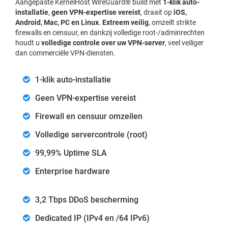
Aangepaste KernelHost WireGuard® build met
1-klik auto-
installatie
,
geen VPN-expertise vereist
, draait op
iOS,
Android, Mac, PC en Linux
.
Extreem veilig
, omzeilt strikte
firewalls en censuur, en dankzij volledige root-/adminrechten
houdt u
volledige controle over uw VPN-server
, veel veiliger
dan commerciële VPN-diensten.
1-klik auto-installatie
Geen VPN-expertise vereist
Firewall en censuur omzeilen
Volledige servercontrole (root)
99,99% Uptime SLA
Enterprise hardware
3,2 Tbps DDoS bescherming
Dedicated IP (IPv4 en /64 IPv6)