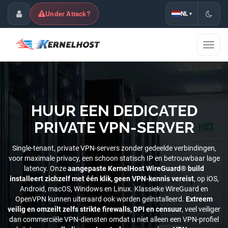
Under Attack?
NL
▾
Klantenpaneel
Navig
wisse
HUUR EEN DEDICATED
PRIVATE VPN-SERVER
Single-tenant, private VPN-servers zonder gedeelde verbindingen,
voor maximale privacy, een schoon statisch IP en betrouwbaar lage
latency. Onze
aangepaste KernelHost WireGuard® build
installeert zichzelf met één klik, geen VPN-kennis vereist
, op iOS,
Android, macOS, Windows en Linux. Klassieke WireGuard en
OpenVPN kunnen uiteraard ook worden geïnstalleerd.
Extreem
veilig en omzeilt zelfs strikte firewalls, DPI en censuur
, veel veiliger
dan commerciële VPN-diensten omdat u niet alleen een VPN-profiel