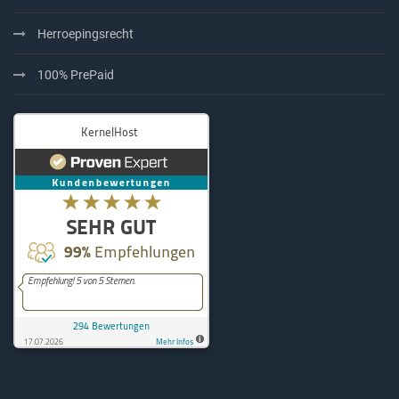
Herroepingsrecht
100% PrePaid
KernelHost
294
Bewertungen auf ProvenExpe