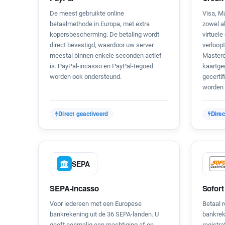
De meest gebruikte online
Visa, M
betaalmethode in Europa, met extra
zowel al
kopersbescherming. De betaling wordt
virtuele
direct bevestigd, waardoor uw server
verloopt
meestal binnen enkele seconden actief
Masterc
is. PayPal-incasso en PayPal-tegoed
kaartge
worden ook ondersteund.
gecerti
worden 
Direct geactiveerd
Direc
SEPA
SEPA-incasso
Sofort
Voor iedereen met een Europese
Betaal 
bankrekening uit de 36 SEPA-landen. U
bankrek
geeft eenmalig een machtiging af en
registra