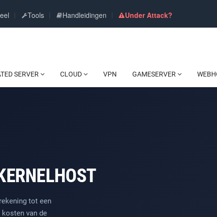
eel
Tools
Handleidingen
Under Attack?
ATED SERVER
CLOUD
VPN
GAMESERVER
WEBH
 KERNELHOST
rekening tot een
le kosten van de