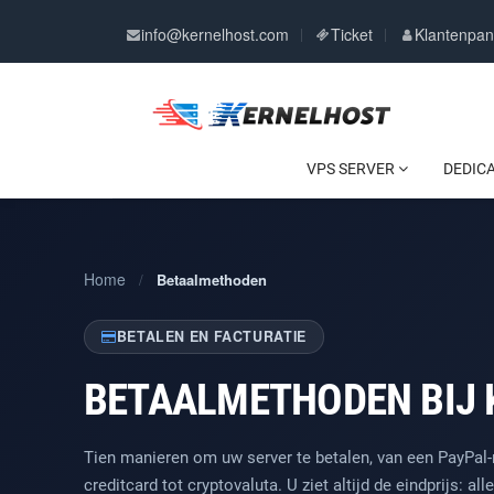
info@kernelhost.com
Ticket
Klantenpan
VPS SERVER
DEDIC
Home
/
Betaalmethoden
BETALEN EN FACTURATIE
BETAALMETHODEN BIJ
Tien manieren om uw server te betalen, van een PayPal-
creditcard tot cryptovaluta. U ziet altijd de eindprijs: al