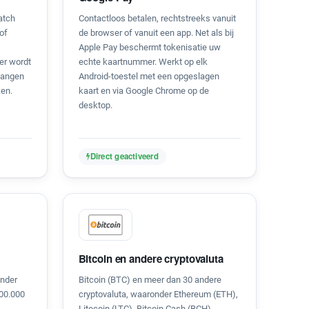
atch
Contactloos betalen, rechtstreeks vanuit
of
de browser of vanuit een app. Net als bij
Apple Pay beschermt tokenisatie uw
er wordt
echte kaartnummer. Werkt op elk
tvangen
Android-toestel met een opgeslagen
ken.
kaart en via Google Chrome op de
desktop.
Direct geactiveerd
Bitcoin en andere cryptovaluta
onder
Bitcoin (BTC) en meer dan 30 andere
600.000
cryptovaluta, waaronder Ethereum (ETH),
Litecoin (LTC), Bitcoin Cash (BCH),