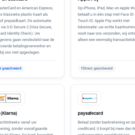
asterCard en American Express,
Op iPhone, iPad, Mac en Apple W
s klassieke plastic kaart als
betaalt u in één stap met Face ID 
 of prepaidkaart. De autorisatie
Touch ID. Apple Pay werkt met
 via 3-D Secure 2 (Visa Secure,
tokenisatie: uw echte kaartnumm
ard Identity Check). Uw
nooit naar ons verzonden, wij on
gevens gaan versleuteld naar de
alleen een eenmalig transactieto
ficeerde betalingsverwerker en
bij ons niet opgeslagen.
t geactiveerd
Direct geactiveerd
 (Klarna)
paysafecard
rechtstreeks vanaf uw
Betaal zonder bankrekening en z
ening, zonder voorafgaande
creditcard. U koopt bij meer dan 
tie bij Klarna. De bank bevestigt
verkooppunten wereldwijd een