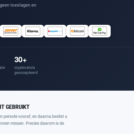
 geen toeslagen en
30+
ale
cryptovaluta
geaccepteerd
HT GEBRUIKT
en periode vooraf, en daarna beslist u
kunnen missen. Precies daarom is de