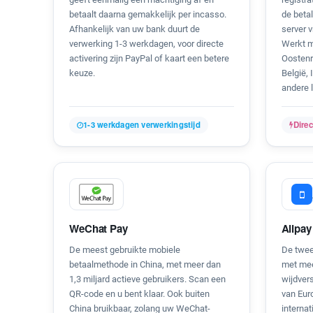
betaalt daarna gemakkelijk per incasso.
de betal
Afhankelijk van uw bank duurt de
server v
verwerking 1-3 werkdagen, voor directe
Werkt me
activering zijn PayPal of kaart een betere
Oostenri
keuze.
België, 
andere 
1-3 werkdagen verwerkingstijd
Direc
WeChat Pay
Alipay
De meest gebruikte mobiele
De twee
betaalmethode in China, met meer dan
met mee
1,3 miljard actieve gebruikers. Scan een
wijdvers
QR-code en u bent klaar. Ook buiten
van Euro
China bruikbaar, zolang uw WeChat-
internat