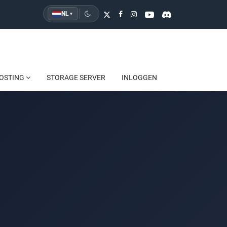
NL
▾
OSTING
STORAGE SERVER
INLOGGEN