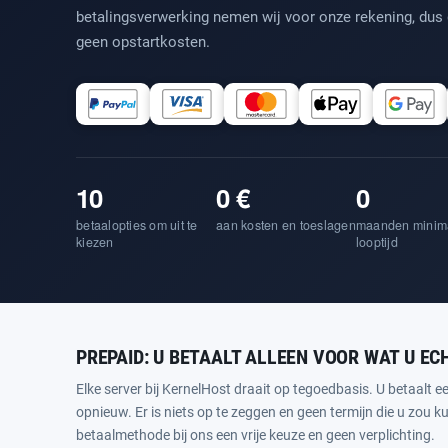
betalingsverwerking nemen wij voor onze rekening, dus
geen opstartkosten.
10
0 €
0
betaalopties om uit te
aan kosten en toeslagen
maanden minim
kiezen
looptijd
PREPAID: U BETAALT ALLEEN VOOR WAT U EC
Elke server bij KernelHost draait op tegoedbasis. U betaalt e
opnieuw. Er is niets op te zeggen en geen termijn die u zou 
betaalmethode bij ons een vrije keuze en geen verplichting.