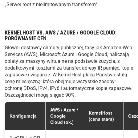
„Serwer root z nielimitowanym transferem”.
KERNELHOST VS. AWS / AZURE / GOOGLE CLOUD:
PORÓWNANIE CEN
Główni dostawcy chmury publicznej, tacy jak Amazon Web
Services (AWS), Microsoft Azure i Google Cloud, naliczają
opłaty za maszyny wirtualne na podstawie zużycia, z
dodatkowymi kosztami za transfer, adresy IP, pamięć, kopie
zapasowe i wsparcie. W KernelHost płacą Państwo stałą
cenę miesięczną, która obejmuje wszystkie zasoby:
ochronę DDoS, IPv4, IPv6 i automatyczne kopie zapasowe.
Oszczędności mogą sięgać 90%.
AWS / Azure /
KernelHost
Konfiguracja
Google
Oszc
(cena stała)
Cloud (ok.)
2 vCPU, 4 GB