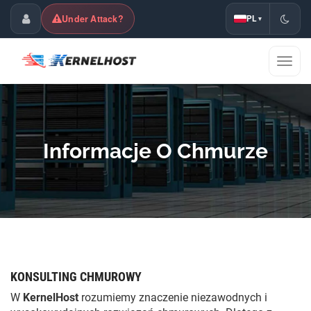
Under Attack?
PL
▾
Panel klienta
Przeł
nawig
Informacje O Chmurze
KONSULTING CHMUROWY
W
KernelHost
rozumiemy znaczenie niezawodnych i