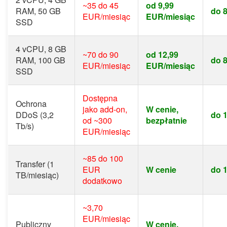
~35 do 45
od 9,99
RAM, 50 GB
do 
EUR/miesiąc
EUR/miesiąc
SSD
4 vCPU, 8 GB
~70 do 90
od 12,99
RAM, 100 GB
do 
EUR/miesiąc
EUR/miesiąc
SSD
Dostępna
Ochrona
jako add-on,
W cenie,
DDoS (3,2
do 
od ~300
bezpłatnie
Tb/s)
EUR/miesiąc
~85 do 100
Transfer (1
EUR
W cenie
do 
TB/miesiąc)
dodatkowo
~3,70
EUR/miesiąc
Publiczny
W cenie,