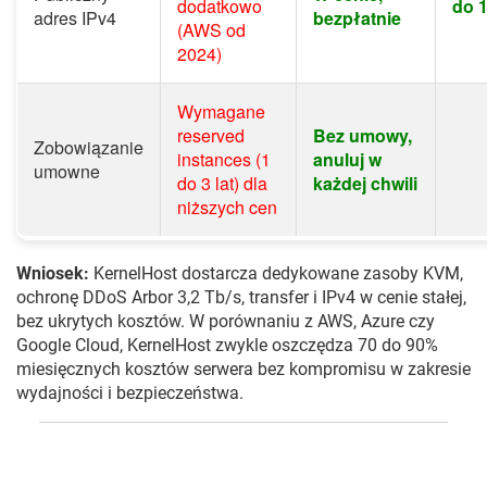
dodatkowo
do 
adres IPv4
bezpłatnie
(AWS od
2024)
Wymagane
reserved
Bez umowy,
Zobowiązanie
instances (1
anuluj w
umowne
do 3 lat) dla
każdej chwili
niższych cen
Wniosek:
KernelHost dostarcza dedykowane zasoby KVM,
ochronę DDoS Arbor 3,2 Tb/s, transfer i IPv4 w cenie stałej,
bez ukrytych kosztów. W porównaniu z AWS, Azure czy
Google Cloud, KernelHost zwykle oszczędza 70 do 90%
miesięcznych kosztów serwera bez kompromisu w zakresie
wydajności i bezpieczeństwa.