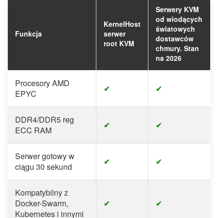
Serwery KVM
od wiodących
KernelHost
światowych
Funkcja
serwer
dostawców
root KVM
chmury. Stan
na 2026
Procesory AMD
✔
✔
EPYC
DDR4/DDR5 reg
✔
✔
ECC RAM
Serwer gotowy w
✔
✔
ciągu 30 sekund
Kompatybilny z
Docker-Swarm,
✔
✔
Kubernetes i innymi