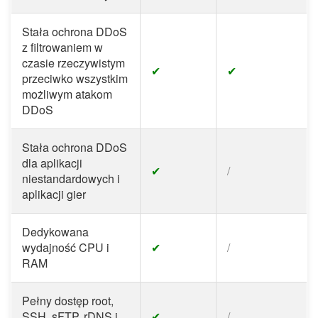
Stała ochrona DDoS
z filtrowaniem w
czasie rzeczywistym
✔
✔
przeciwko wszystkim
możliwym atakom
DDoS
Stała ochrona DDoS
dla aplikacji
✔
/
niestandardowych i
aplikacji gier
Dedykowana
wydajność CPU i
✔
/
RAM
Pełny dostęp root,
SSH, sFTP, rDNS i
✔
/