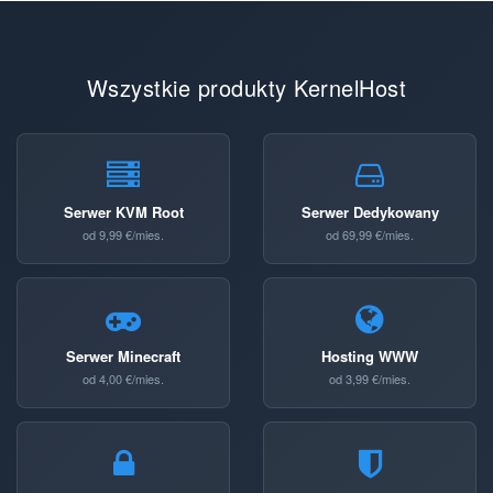
Wszystkie produkty KernelHost
Serwer KVM Root
Serwer Dedykowany
od 9,99 €/mies.
od 69,99 €/mies.
Serwer Minecraft
Hosting WWW
od 4,00 €/mies.
od 3,99 €/mies.