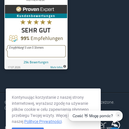
KernelHost
294
Bewertungen auf ProvenExpe
Kontynuując korzystanie z naszej strony
© 2004-2026 KernelHost GmbH. Wszelkie prawa zastrzeżone.
internetowej, wyrażasz zgodę na używanie
Ceny bez VAT.
plików cookie w celu zapewnienia płynnego
×
Cześć 👋 Mogę pomóc?
przebiegu Twojej wizyty. Więcej informacji w
naszej
Polityce Prywatności
.