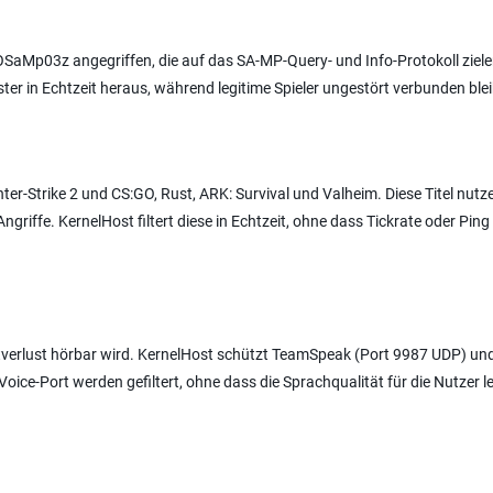
OSaMp03z angegriffen, die auf das SA-MP-Query- und Info-Protokoll ziele
ster in Echtzeit heraus, während legitime Spieler ungestört verbunden ble
er-Strike 2 und CS:GO, Rust, ARK: Survival und Valheim. Diese Titel nutz
riffe. KernelHost filtert diese in Echtzeit, ohne dass Tickrate oder Ping 
etverlust hörbar wird. KernelHost schützt TeamSpeak (Port 9987 UDP) un
oice-Port werden gefiltert, ohne dass die Sprachqualität für die Nutzer le