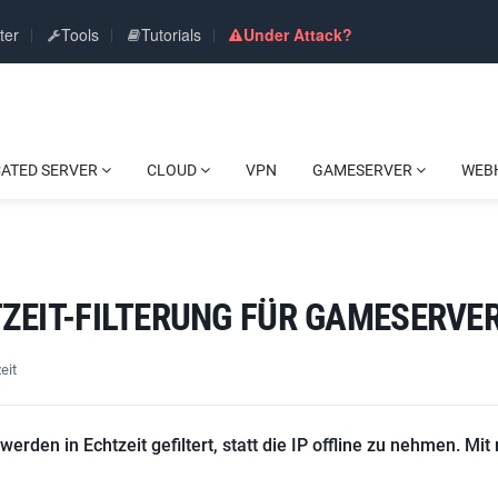
ter
Tools
Tutorials
Under Attack?
CATED SERVER
CLOUD
VPN
GAMESERVER
WEB
ZEIT-FILTERUNG FÜR GAMESERVE
eit
rden in Echtzeit gefiltert, statt die IP offline zu nehmen. Mit