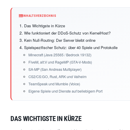
INHALTSVERZEICHNIS
Das Wichtigste in Kürze
Wie funktioniert der DDoS-Schutz von KernelHost?
Kein Null-Routing: Der Server bleibt online
Spielspezifischer Schutz: über 40 Spiele und Protokolle
Minecraft (Java 25565 / Bedrock 19132)
FiveM, alt:V und RageMP (GTA-V-Mods)
SA-MP (San Andreas Multiplayer)
CS2/CS:GO, Rust, ARK und Valheim
TeamSpeak und Mumble (Voice)
Eigene Spiele und Dienste auf beliebigem Port
DAS WICHTIGSTE IN KÜRZE