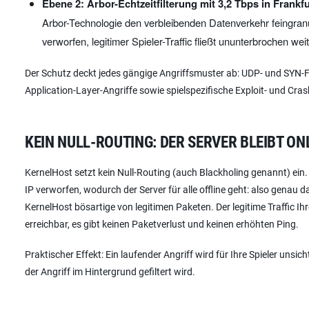
Ebene 2: Arbor-Echtzeitfilterung mit 3,2 Tbps in Frankfu
Arbor-Technologie den verbleibenden Datenverkehr feingranu
verworfen, legitimer Spieler-Traffic fließt ununterbrochen weit
Der Schutz deckt jedes gängige Angriffsmuster ab: UDP- und SYN-Fl
Application-Layer-Angriffe sowie spielspezifische Exploit- und C
KEIN NULL-ROUTING: DER SERVER BLEIBT ON
KernelHost setzt kein Null-Routing (auch Blackholing genannt) ein.
IP verworfen, wodurch der Server für alle offline geht: also genau d
KernelHost bösartige von legitimen Paketen. Der legitime Traffic Ihr
erreichbar, es gibt keinen Paketverlust und keinen erhöhten Ping.
Praktischer Effekt: Ein laufender Angriff wird für Ihre Spieler uns
der Angriff im Hintergrund gefiltert wird.