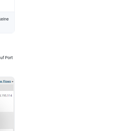
 keine
auf Port