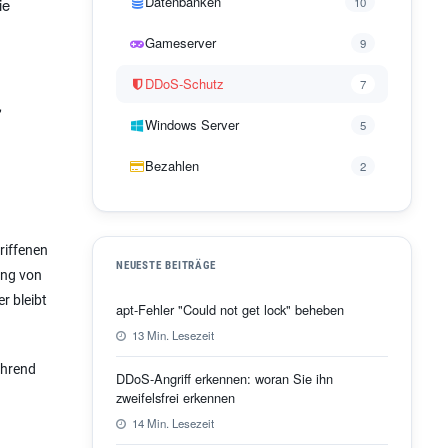
Datenbanken
ie
10
Gameserver
9
DDoS-Schutz
7
,
Windows Server
5
Bezahlen
2
riffenen
NEUESTE BEITRÄGE
rung von
r bleibt
apt-Fehler "Could not get lock" beheben
13 Min. Lesezeit
ährend
DDoS-Angriff erkennen: woran Sie ihn
zweifelsfrei erkennen
14 Min. Lesezeit