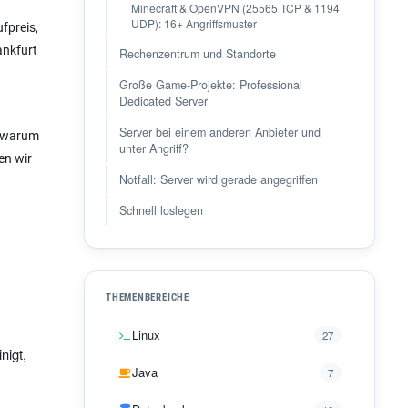
Minecraft & OpenVPN (25565 TCP & 1194
UDP): 16+ Angriffsmuster
fpreis,
ankfurt
Rechenzentrum und Standorte
Große Game-Projekte: Professional
Dedicated Server
Server bei einem anderen Anbieter und
d warum
unter Angriff?
en wir
Notfall: Server wird gerade angegriffen
Schnell loslegen
THEMENBEREICHE
Linux
27
nigt,
Java
7