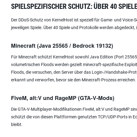
SPIELSPEZIFISCHER SCHUTZ: ÜBER 40 SPIE
Der DDoS-Schutz von KernelHost ist speziell für Game- und Voice-Se
jeweiligen Spiele. Über 40 Spiele und Protokolle werden abgedeckt,
Minecraft (Java 25565 / Bedrock 19132)
Für Minecraft schützt KernelHost sowohl Java Edition (Port 25565
volumetrischen Floods werden gezielt minecraft-spezifische Exploi
Floods, die versuchen, den Server über das Login-/Handshake-Protok
erkannt und verworfen, bevor sie den Minecraft-Prozess erreichen. D
FiveM, alt:V und RageMP (GTA-V-Mods)
Die GTA-V-Multiplayer-Modifikationen FiveM, alt:V und RageMP sind 
schützt die von diesen Plattformen genutzten TCP/UDP-Ports in Ech
bleibt.