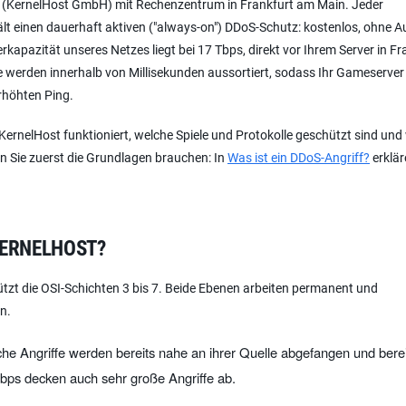
ter (KernelHost GmbH) mit Rechenzentrum in Frankfurt am Main. Jeder
t einen dauerhaft aktiven ("always-on") DDoS-Schutz: kostenlos, ohne Au
kapazität unseres Netzes liegt bei 17 Tbps, direkt vor Ihrem Server in Fr
ffe werden innerhalb von Millisekunden aussortiert, sodass Ihr Gameserver
rhöhten Ping.
n KernelHost funktioniert, welche Spiele und Protokolle geschützt sind un
n Sie zuerst die Grundlagen brauchen: In
Was ist ein DDoS-Angriff?
erklär
KERNELHOST?
tzt die OSI-Schichten 3 bis 7. Beide Ebenen arbeiten permanent und
n.
he Angriffe werden bereits nahe an ihrer Quelle abgefangen und berei
bps decken auch sehr große Angriffe ab.