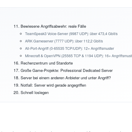
Bewiesene Angriffsabwehr: reale Fälle
TeamSpeak3 Voice-Server (9987 UDP): über 473,4 Gbit/s
ARK Gameserver (7777 UDP): über 112,2 Gbit/s
All-Port-Angriff (0-65535 TCP/UDP): 12+ Angriffsmuster
Minecraft & OpenVPN (25565 TCP & 1194 UDP): 16+ Angriffsmust
Rechenzentrum und Standorte
Große Game-Projekte: Professional Dedicated Server
Server bei einem anderen Anbieter und unter Angriff?
Notfall: Server wird gerade angegriffen
Schnell loslegen