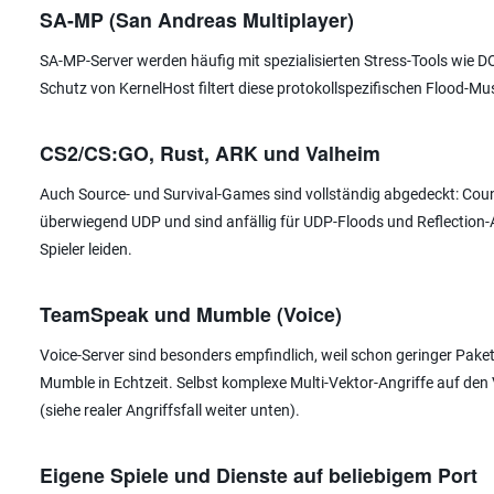
SA-MP (San Andreas Multiplayer)
SA-MP-Server werden häufig mit spezialisierten Stress-Tools wie D
Schutz von KernelHost filtert diese protokollspezifischen Flood-Mu
CS2/CS:GO, Rust, ARK und Valheim
Auch Source- und Survival-Games sind vollständig abgedeckt: Count
überwiegend UDP und sind anfällig für UDP-Floods und Reflection-Ang
Spieler leiden.
TeamSpeak und Mumble (Voice)
Voice-Server sind besonders empfindlich, weil schon geringer Pak
Mumble in Echtzeit. Selbst komplexe Multi-Vektor-Angriffe auf den V
(siehe realer Angriffsfall weiter unten).
Eigene Spiele und Dienste auf beliebigem Port