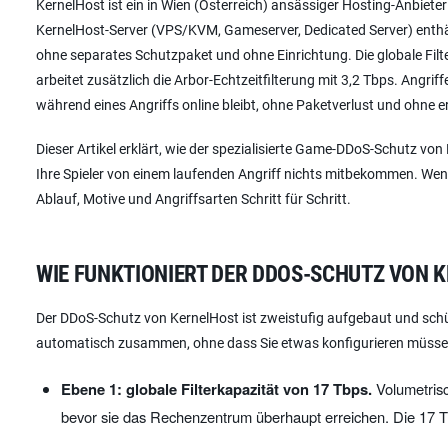
KernelHost ist ein in Wien (Österreich) ansässiger Hosting-Anbie
KernelHost-Server (VPS/KVM, Gameserver, Dedicated Server) enthäl
ohne separates Schutzpaket und ohne Einrichtung. Die globale Filter
arbeitet zusätzlich die Arbor-Echtzeitfilterung mit 3,2 Tbps. Angri
während eines Angriffs online bleibt, ohne Paketverlust und ohne e
Dieser Artikel erklärt, wie der spezialisierte Game-DDoS-Schutz vo
Ihre Spieler von einem laufenden Angriff nichts mitbekommen. Wen
Ablauf, Motive und Angriffsarten Schritt für Schritt.
WIE FUNKTIONIERT DER DDOS-SCHUTZ VON 
Der DDoS-Schutz von KernelHost ist zweistufig aufgebaut und schü
automatisch zusammen, ohne dass Sie etwas konfigurieren müsse
Ebene 1: globale Filterkapazität von 17 Tbps.
Volumetrisc
bevor sie das Rechenzentrum überhaupt erreichen. Die 17 T