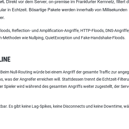
rt.
Direkt vor dem Server, on-premise im Frankfurter Kernnetz, filtert d
lar in Echtzeit. Bösartige Pakete werden innerhalb von Millisekunden
er.
oods, Reflection- und Amplification-Angriffe, HTTP-Floods, DNS-Angriffe
rash-Methoden wie Nullping, QuietException und Fake-Handshake-Floods.
LINE
 Beim Null-Routing würde bei einem Angriff der gesamte Traffic zur angeg
as, was der Angreifer erreichen will. Stattdessen trennt die Echtzeit-Filte
er Spieler wird während des gesamten Angriffs weiter zugestellt, der Serve
ichtbar. Es gibt keine Lag-Spikes, keine Disconnects und keine Downtime, w