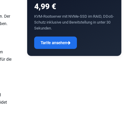
4,99 €
n. Der
KVM-Rootserver mit NVMe-SSD im RAID, DDoS-
Schutz inklusive und Bereitstellung in unter 30
iben.
Sekunden.
Tarife ansehen
en
für die
d
idet