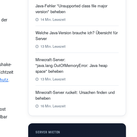
Java-Fehler "Unsupported class file major
version" beheben
14 Min. Lesezeit
 der
Welche Java-Version brauche ich? Übersicht für
Server
13 Min. Lesezeit
Minecraft-Server:
dshake-
"java.lang.OutOfMemoryError: Java heap
space" beheben
Echtzeit
13 Min. Lesezeit
chutz
.
Minecraft-Server ruckelt: Ursachen finden und
beheben
16 Min. Lesezeit
Host
lbar
SERVER MIETEN