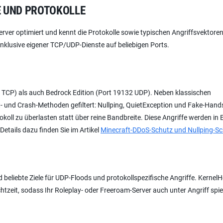
LE UND PROTOKOLLE
rver optimiert und kennt die Protokolle sowie typischen Angriffsvektoren
 inklusive eigener TCP/UDP-Dienste auf beliebigen Ports.
 TCP) als auch Bedrock Edition (Port 19132 UDP). Neben klassischen
t- und Crash-Methoden gefiltert: Nullping, QuietException und Fake-Han
oll zu überlasten statt über reine Bandbreite. Diese Angriffe werden in 
etails dazu finden Sie im Artikel
Minecraft-DDoS-Schutz und Nullping-S
beliebte Ziele für UDP-Floods und protokollspezifische Angriffe. Kernel
tzeit, sodass Ihr Roleplay- oder Freeroam-Server auch unter Angriff spie