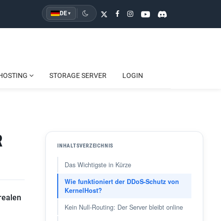
DE
▾
HOSTING
STORAGE SERVER
LOGIN
R
INHALTSVERZEICHNIS
Das Wichtigste in Kürze
Wie funktioniert der DDoS-Schutz von
KernelHost?
 realen
Kein Null-Routing: Der Server bleibt online