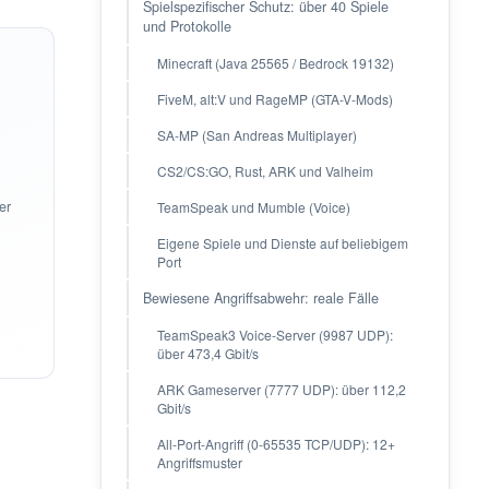
Spielspezifischer Schutz: über 40 Spiele
und Protokolle
Minecraft (Java 25565 / Bedrock 19132)
FiveM, alt:V und RageMP (GTA-V-Mods)
SA-MP (San Andreas Multiplayer)
CS2/CS:GO, Rust, ARK und Valheim
er
TeamSpeak und Mumble (Voice)
Eigene Spiele und Dienste auf beliebigem
Port
Bewiesene Angriffsabwehr: reale Fälle
TeamSpeak3 Voice-Server (9987 UDP):
über 473,4 Gbit/s
ARK Gameserver (7777 UDP): über 112,2
Gbit/s
All-Port-Angriff (0-65535 TCP/UDP): 12+
Angriffsmuster