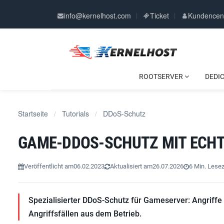
info@kernelhost.com
Ticket
Kundencen
ROOTSERVER
DEDI
Startseite
Tutorials
DDoS-Schutz
/
/
GAME-DDOS-SCHUTZ MIT ECHT
Veröffentlicht am
06.02.2023
Aktualisiert am
26.07.2026
6 Min. Lesez
Spezialisierter DDoS-Schutz für Gameserver: Angriffe we
Angriffsfällen aus dem Betrieb.