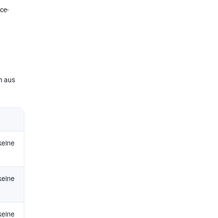
ce-
n aus
 keine
 keine
 keine