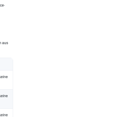
ce-
n aus
 keine
 keine
 keine