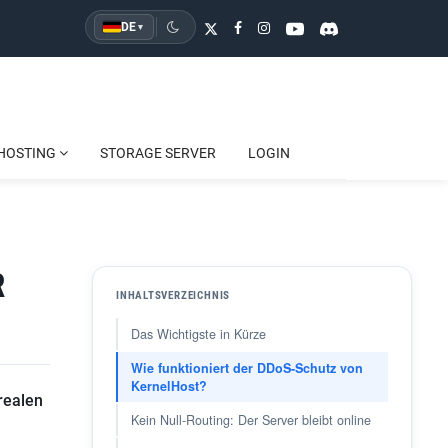
DE
▾
HOSTING
STORAGE SERVER
LOGIN
R
INHALTSVERZEICHNIS
Das Wichtigste in Kürze
Wie funktioniert der DDoS-Schutz von
KernelHost?
 realen
Kein Null-Routing: Der Server bleibt online