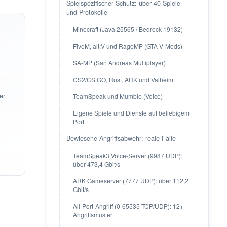
Spielspezifischer Schutz: über 40 Spiele
und Protokolle
Minecraft (Java 25565 / Bedrock 19132)
FiveM, alt:V und RageMP (GTA-V-Mods)
SA-MP (San Andreas Multiplayer)
CS2/CS:GO, Rust, ARK und Valheim
er
TeamSpeak und Mumble (Voice)
Eigene Spiele und Dienste auf beliebigem
Port
Bewiesene Angriffsabwehr: reale Fälle
TeamSpeak3 Voice-Server (9987 UDP):
über 473,4 Gbit/s
ARK Gameserver (7777 UDP): über 112,2
Gbit/s
All-Port-Angriff (0-65535 TCP/UDP): 12+
Angriffsmuster