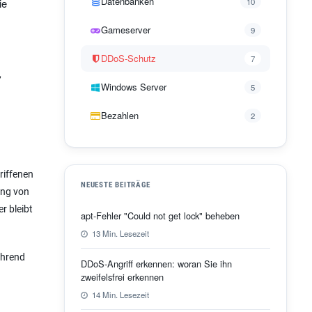
Datenbanken
ie
10
Gameserver
9
DDoS-Schutz
7
,
Windows Server
5
Bezahlen
2
riffenen
NEUESTE BEITRÄGE
rung von
r bleibt
apt-Fehler "Could not get lock" beheben
13 Min. Lesezeit
ährend
DDoS-Angriff erkennen: woran Sie ihn
zweifelsfrei erkennen
14 Min. Lesezeit