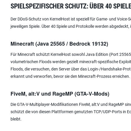
SPIELSPEZIFISCHER SCHUTZ: ÜBER 40 SPIE
Der DDoS-Schutz von KernelHost ist speziell für Game- und Voice-Se
jeweiligen Spiele. Über 40 Spiele und Protokolle werden abgedeckt,
Minecraft (Java 25565 / Bedrock 19132)
Für Minecraft schützt KernelHost sowohl Java Edition (Port 25565
volumetrischen Floods werden gezielt minecraft-spezifische Exploi
Floods, die versuchen, den Server über das Login-/Handshake-Protok
erkannt und verworfen, bevor sie den Minecraft-Prozess erreichen. D
FiveM, alt:V und RageMP (GTA-V-Mods)
Die GTA-V-Multiplayer-Modifikationen FiveM, alt:V und RageMP sind 
schützt die von diesen Plattformen genutzten TCP/UDP-Ports in Ech
bleibt.