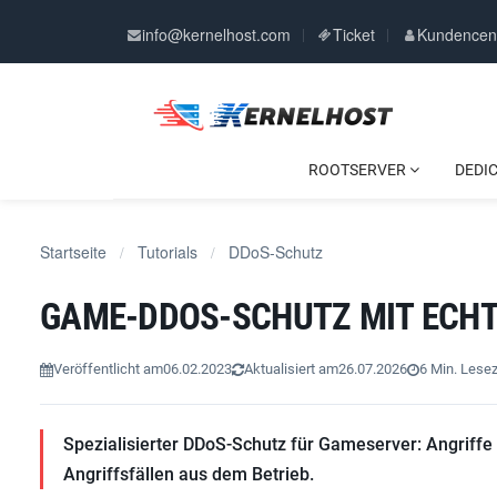
info@kernelhost.com
Ticket
Kundencen
ROOTSERVER
DEDI
Startseite
Tutorials
DDoS-Schutz
/
/
GAME-DDOS-SCHUTZ MIT ECHT
Veröffentlicht am
06.02.2023
Aktualisiert am
26.07.2026
6 Min. Lesez
Spezialisierter DDoS-Schutz für Gameserver: Angriffe we
Angriffsfällen aus dem Betrieb.