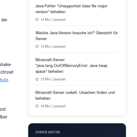
Java-Fehler "Unsupported class file major
version" beheben
14 Min. Lesezeit
 der
Welche Java-Version brauche ich? Übersicht für
Server
13 Min. Lesezeit
Minecraft-Server:
dshake-
"java.lang.OutOfMemoryError: Java heap
space" beheben
Echtzeit
13 Min. Lesezeit
chutz
.
Minecraft-Server ruckelt: Ursachen finden und
beheben
16 Min. Lesezeit
Host
lbar
SERVER MIETEN