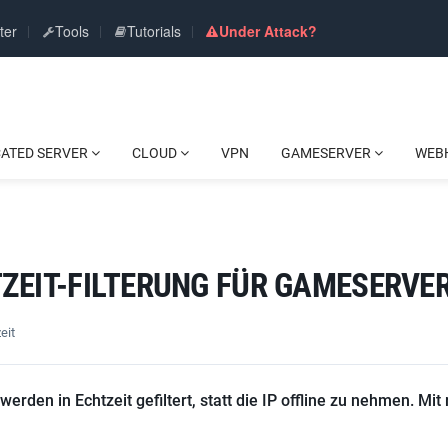
ter
Tools
Tutorials
Under Attack?
CATED SERVER
CLOUD
VPN
GAMESERVER
WEB
ZEIT-FILTERUNG FÜR GAMESERVE
eit
rden in Echtzeit gefiltert, statt die IP offline zu nehmen. Mit