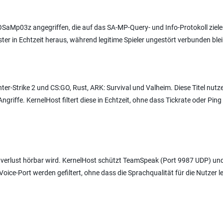
OSaMp03z angegriffen, die auf das SA-MP-Query- und Info-Protokoll ziele
ster in Echtzeit heraus, während legitime Spieler ungestört verbunden ble
er-Strike 2 und CS:GO, Rust, ARK: Survival und Valheim. Diese Titel nutz
riffe. KernelHost filtert diese in Echtzeit, ohne dass Tickrate oder Ping 
etverlust hörbar wird. KernelHost schützt TeamSpeak (Port 9987 UDP) un
oice-Port werden gefiltert, ohne dass die Sprachqualität für die Nutzer le