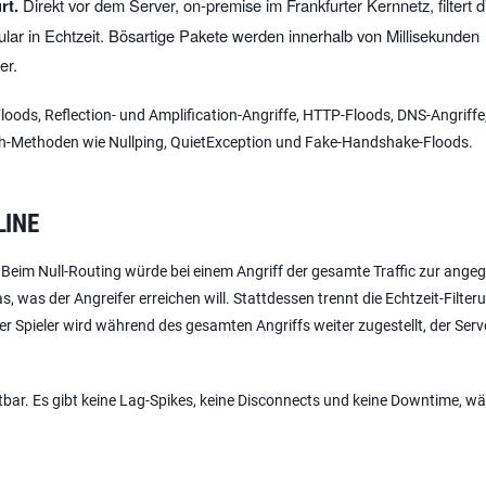
rt.
Direkt vor dem Server, on-premise im Frankfurter Kernnetz, filtert d
lar in Echtzeit. Bösartige Pakete werden innerhalb von Millisekunden
er.
oods, Reflection- und Amplification-Angriffe, HTTP-Floods, DNS-Angriffe
rash-Methoden wie Nullping, QuietException und Fake-Handshake-Floods.
LINE
 Beim Null-Routing würde bei einem Angriff der gesamte Traffic zur angeg
as, was der Angreifer erreichen will. Stattdessen trennt die Echtzeit-Filte
er Spieler wird während des gesamten Angriffs weiter zugestellt, der Serve
ichtbar. Es gibt keine Lag-Spikes, keine Disconnects und keine Downtime, w