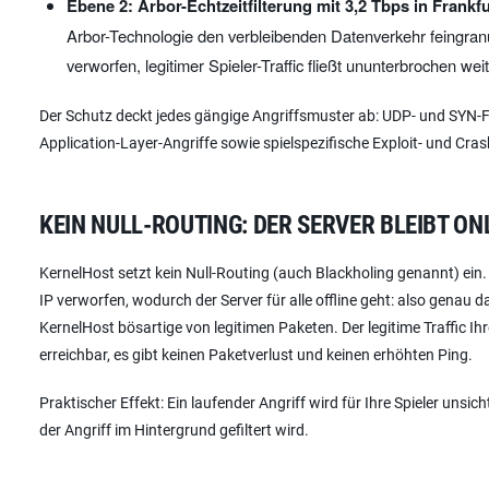
Ebene 2: Arbor-Echtzeitfilterung mit 3,2 Tbps in Frankfu
Arbor-Technologie den verbleibenden Datenverkehr feingranu
verworfen, legitimer Spieler-Traffic fließt ununterbrochen weit
Der Schutz deckt jedes gängige Angriffsmuster ab: UDP- und SYN-Fl
Application-Layer-Angriffe sowie spielspezifische Exploit- und C
KEIN NULL-ROUTING: DER SERVER BLEIBT ON
KernelHost setzt kein Null-Routing (auch Blackholing genannt) ein.
IP verworfen, wodurch der Server für alle offline geht: also genau d
KernelHost bösartige von legitimen Paketen. Der legitime Traffic Ihr
erreichbar, es gibt keinen Paketverlust und keinen erhöhten Ping.
Praktischer Effekt: Ein laufender Angriff wird für Ihre Spieler uns
der Angriff im Hintergrund gefiltert wird.