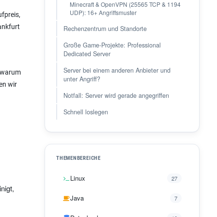
Minecraft & OpenVPN (25565 TCP & 1194
UDP): 16+ Angriffsmuster
fpreis,
ankfurt
Rechenzentrum und Standorte
Große Game-Projekte: Professional
Dedicated Server
Server bei einem anderen Anbieter und
d warum
unter Angriff?
en wir
Notfall: Server wird gerade angegriffen
Schnell loslegen
THEMENBEREICHE
Linux
27
nigt,
Java
7