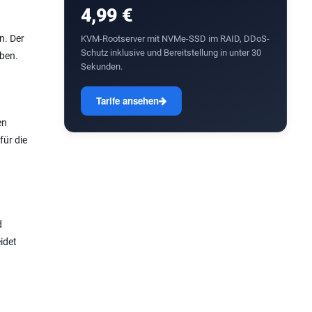
4,99 €
n. Der
KVM-Rootserver mit NVMe-SSD im RAID, DDoS-
Schutz inklusive und Bereitstellung in unter 30
iben.
Sekunden.
Tarife ansehen
en
für die
d
idet