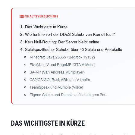
INHALTSVERZEICHNIS
Das Wichtigste in Kürze
Wie funktioniert der DDoS-Schutz von KernelHost?
Kein Null-Routing: Der Server bleibt online
Spielspezifischer Schutz: über 40 Spiele und Protokolle
Minecraft (Java 25565 / Bedrock 19132)
FiveM, alt:V und RageMP (GTA-V-Mods)
SA-MP (San Andreas Multiplayer)
CS2/CS:GO, Rust, ARK und Valheim
TeamSpeak und Mumble (Voice)
Eigene Spiele und Dienste auf beliebigem Port
DAS WICHTIGSTE IN KÜRZE