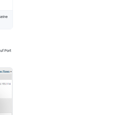
 keine
auf Port