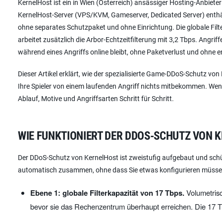
KernelHost ist ein in Wien (Österreich) ansässiger Hosting-Anbie
KernelHost-Server (VPS/KVM, Gameserver, Dedicated Server) enthäl
ohne separates Schutzpaket und ohne Einrichtung. Die globale Filter
arbeitet zusätzlich die Arbor-Echtzeitfilterung mit 3,2 Tbps. Angri
während eines Angriffs online bleibt, ohne Paketverlust und ohne e
Dieser Artikel erklärt, wie der spezialisierte Game-DDoS-Schutz vo
Ihre Spieler von einem laufenden Angriff nichts mitbekommen. Wen
Ablauf, Motive und Angriffsarten Schritt für Schritt.
WIE FUNKTIONIERT DER DDOS-SCHUTZ VON 
Der DDoS-Schutz von KernelHost ist zweistufig aufgebaut und schü
automatisch zusammen, ohne dass Sie etwas konfigurieren müsse
Ebene 1: globale Filterkapazität von 17 Tbps.
Volumetrisc
bevor sie das Rechenzentrum überhaupt erreichen. Die 17 T