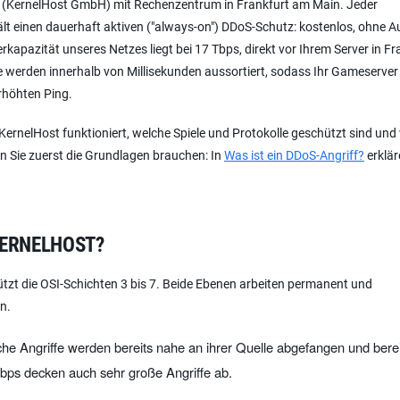
ter (KernelHost GmbH) mit Rechenzentrum in Frankfurt am Main. Jeder
t einen dauerhaft aktiven ("always-on") DDoS-Schutz: kostenlos, ohne Au
kapazität unseres Netzes liegt bei 17 Tbps, direkt vor Ihrem Server in Fr
ffe werden innerhalb von Millisekunden aussortiert, sodass Ihr Gameserver
rhöhten Ping.
n KernelHost funktioniert, welche Spiele und Protokolle geschützt sind un
n Sie zuerst die Grundlagen brauchen: In
Was ist ein DDoS-Angriff?
erklär
KERNELHOST?
tzt die OSI-Schichten 3 bis 7. Beide Ebenen arbeiten permanent und
n.
he Angriffe werden bereits nahe an ihrer Quelle abgefangen und berei
bps decken auch sehr große Angriffe ab.