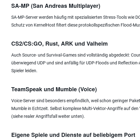
SA-MP (San Andreas Multiplayer)
SA-MP-Server werden häufig mit spezialisierten Stress-Tools wie D
Schutz von KernelHost filtert diese protokollspezifischen Flood-Mu
CS2/CS:GO, Rust, ARK und Valheim
Auch Source- und Survival-Games sind vollständig abgedeckt: Count
überwiegend UDP und sind anfällig für UDP-Floods und Reflection-Ang
Spieler leiden.
TeamSpeak und Mumble (Voice)
Voice-Server sind besonders empfindlich, weil schon geringer Pak
Mumble in Echtzeit. Selbst komplexe Multi-Vektor-Angriffe auf den V
(siehe realer Angriffsfall weiter unten).
Eigene Spiele und Dienste auf beliebigem Port