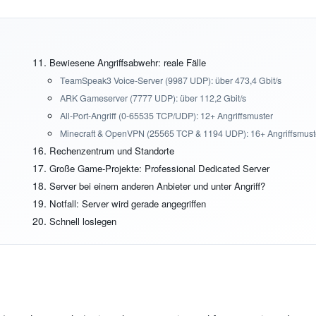
Bewiesene Angriffsabwehr: reale Fälle
TeamSpeak3 Voice-Server (9987 UDP): über 473,4 Gbit/s
ARK Gameserver (7777 UDP): über 112,2 Gbit/s
All-Port-Angriff (0-65535 TCP/UDP): 12+ Angriffsmuster
Minecraft & OpenVPN (25565 TCP & 1194 UDP): 16+ Angriffsmust
Rechenzentrum und Standorte
Große Game-Projekte: Professional Dedicated Server
Server bei einem anderen Anbieter und unter Angriff?
Notfall: Server wird gerade angegriffen
Schnell loslegen