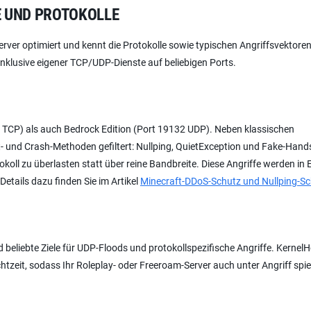
LE UND PROTOKOLLE
rver optimiert und kennt die Protokolle sowie typischen Angriffsvektoren
 inklusive eigener TCP/UDP-Dienste auf beliebigen Ports.
 TCP) als auch Bedrock Edition (Port 19132 UDP). Neben klassischen
t- und Crash-Methoden gefiltert: Nullping, QuietException und Fake-Han
oll zu überlasten statt über reine Bandbreite. Diese Angriffe werden in 
etails dazu finden Sie im Artikel
Minecraft-DDoS-Schutz und Nullping-S
beliebte Ziele für UDP-Floods und protokollspezifische Angriffe. Kernel
tzeit, sodass Ihr Roleplay- oder Freeroam-Server auch unter Angriff spie