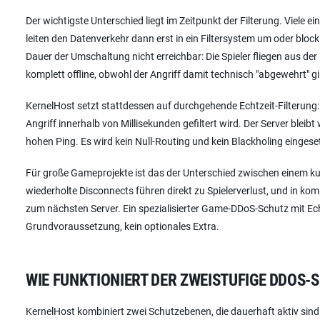
Der wichtigste Unterschied liegt im Zeitpunkt der Filterung. Viele
leiten den Datenverkehr dann erst in ein Filtersystem um oder blockie
Dauer der Umschaltung nicht erreichbar: Die Spieler fliegen aus der
komplett offline, obwohl der Angriff damit technisch "abgewehrt" gil
KernelHost setzt stattdessen auf durchgehende Echtzeit-Filterun
Angriff innerhalb von Millisekunden gefiltert wird. Der Server blei
hohen Ping. Es wird kein Null-Routing und kein Blackholing eingeset
Für große Gameprojekte ist das der Unterschied zwischen einem ku
wiederholte Disconnects führen direkt zu Spielerverlust, und in 
zum nächsten Server. Ein spezialisierter Game-DDoS-Schutz mit Echt
Grundvoraussetzung, kein optionales Extra.
WIE FUNKTIONIERT DER ZWEISTUFIGE DDOS
KernelHost kombiniert zwei Schutzebenen, die dauerhaft aktiv sind