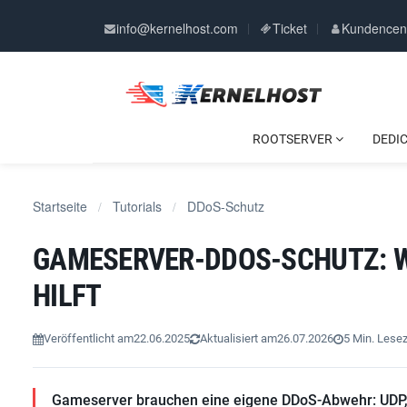
info@kernelhost.com
Ticket
Kundencen
ROOTSERVER
DEDI
Startseite
Tutorials
DDoS-Schutz
/
/
GAMESERVER-DDOS-SCHUTZ: W
HILFT
Veröffentlicht am
22.06.2025
Aktualisiert am
26.07.2026
5 Min. Lesez
Gameserver brauchen eine eigene DDoS-Abwehr: UDP, f