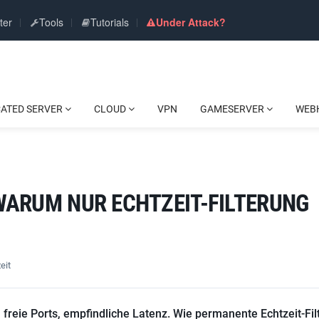
ter
Tools
Tutorials
Under Attack?
CATED SERVER
CLOUD
VPN
GAMESERVER
WEB
ARUM NUR ECHTZEIT-FILTERUNG
eit
reie Ports, empfindliche Latenz. Wie permanente Echtzeit-Fil