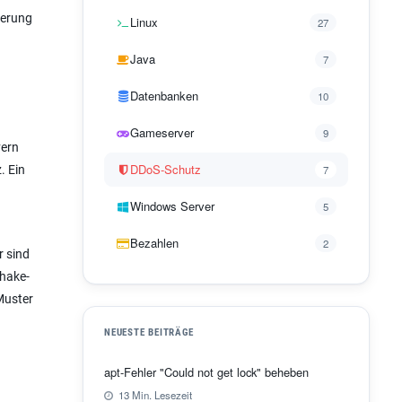
terung
Linux
27
Java
7
Datenbanken
10
Gameserver
9
vern
DDoS-Schutz
. Ein
7
Windows Server
5
Bezahlen
2
r sind
shake-
Muster
NEUESTE BEITRÄGE
apt-Fehler "Could not get lock" beheben
13 Min. Lesezeit