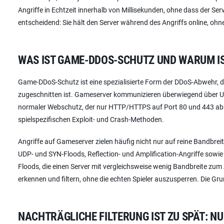
Angriffe in Echtzeit innerhalb von Millisekunden, ohne dass der Serv
entscheidend: Sie hält den Server während des Angriffs online, oh
WAS IST GAME-DDOS-SCHUTZ UND WARUM I
Game-DDoS-Schutz ist eine spezialisierte Form der DDoS-Abwehr, di
zugeschnitten ist. Gameserver kommunizieren überwiegend über UDP
normaler Webschutz, der nur HTTP/HTTPS auf Port 80 und 443 absiche
spielspezifischen Exploit- und Crash-Methoden.
Angriffe auf Gameserver zielen häufig nicht nur auf reine Bandb
UDP- und SYN-Floods, Reflection- und Amplification-Angriffe sowi
Floods, die einen Server mit vergleichsweise wenig Bandbreite z
erkennen und filtern, ohne die echten Spieler auszusperren. Die Gr
NACHTRÄGLICHE FILTERUNG IST ZU SPÄT: NU