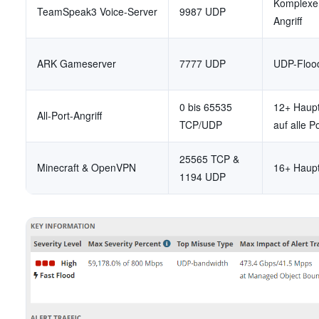
Komplexer
TeamSpeak3 Voice-Server
9987 UDP
Angriff
ARK Gameserver
7777 UDP
UDP-Floo
0 bis 65535
12+ Haupt
All-Port-Angriff
TCP/UDP
auf alle P
25565 TCP &
Minecraft & OpenVPN
16+ Haupt
1194 UDP