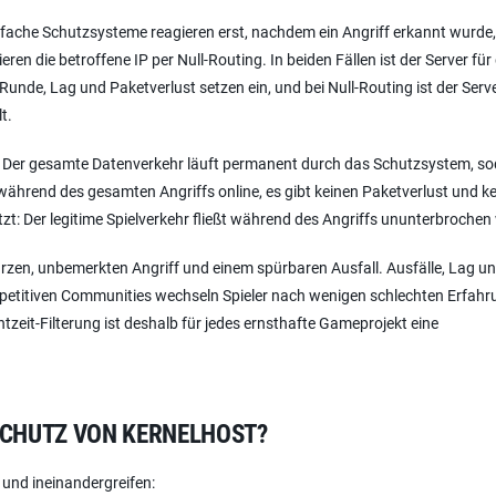
 einfache Schutzsysteme reagieren erst, nachdem ein Angriff erkannt wurde
ren die betroffene IP per Null-Routing. In beiden Fällen ist der Server für 
 Runde, Lag und Paketverlust setzen ein, und bei Null-Routing ist der Serv
t.
g: Der gesamte Datenverkehr läuft permanent durch das Schutzsystem, so
bt während des gesamten Angriffs online, es gibt keinen Paketverlust und k
zt: Der legitime Spielverkehr fließt während des Angriffs ununterbrochen 
rzen, unbemerkten Angriff und einem spürbaren Ausfall. Ausfälle, Lag u
kompetitiven Communities wechseln Spieler nach wenigen schlechten Erfah
zeit-Filterung ist deshalb für jedes ernsthafte Gameprojekt eine
-SCHUTZ VON KERNELHOST?
 und ineinandergreifen: