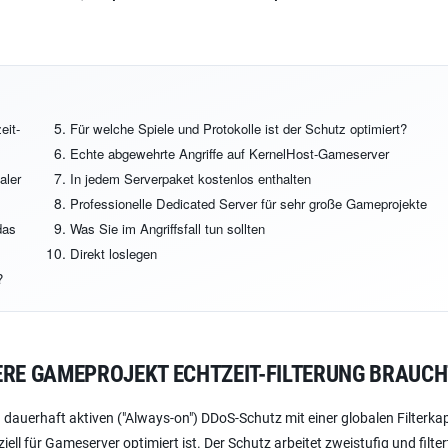
eit-
Für welche Spiele und Protokolle ist der Schutz optimiert?
Echte abgewehrte Angriffe auf KernelHost-Gameserver
aler
In jedem Serverpaket kostenlos enthalten
Professionelle Dedicated Server für sehr große Gameprojekte
das
Was Sie im Angriffsfall tun sollten
Direkt loslegen
?
RE GAMEPROJEKT ECHTZEIT-FILTERUNG BRAUCHT
 dauerhaft aktiven ("Always-on") DDoS-Schutz mit einer globalen Filterka
ll für Gameserver optimiert ist. Der Schutz arbeitet zweistufig und filter