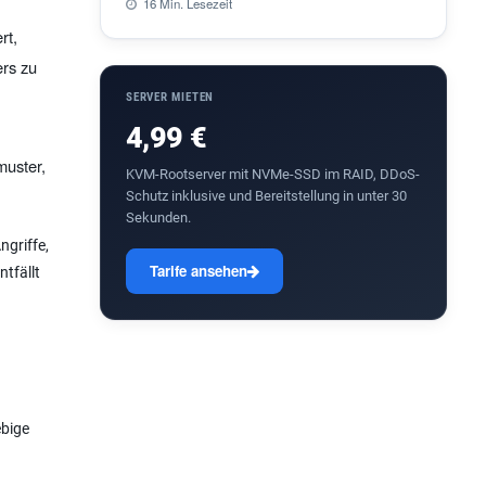
16 Min. Lesezeit
rt,
rs zu
SERVER MIETEN
4,99 €
muster,
KVM-Rootserver mit NVMe-SSD im RAID, DDoS-
Schutz inklusive und Bereitstellung in unter 30
Sekunden.
ngriffe,
Tarife ansehen
tfällt
ebige