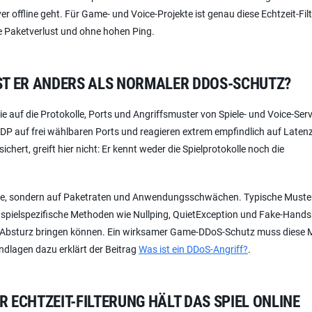
er offline geht. Für Game- und Voice-Projekte ist genau diese Echtzeit-Fil
ne Paketverlust und ohne hohen Ping.
ST ER ANDERS ALS NORMALER DDOS-SCHUTZ?
e auf die Protokolle, Ports und Angriffsmuster von Spiele- und Voice-Ser
 auf frei wählbaren Ports und reagieren extrem empfindlich auf Latenz
rt, greift hier nicht: Er kennt weder die Spielprotokolle noch die
reite, sondern auf Paketraten und Anwendungsschwächen. Typische Muste
e spielspezifische Methoden wie Nullping, QuietException und Fake-Hand
um Absturz bringen können. Ein wirksamer Game-DDoS-Schutz muss diese 
undlagen dazu erklärt der Beitrag
Was ist ein DDoS-Angriff?
.
R ECHTZEIT-FILTERUNG HÄLT DAS SPIEL ONLINE