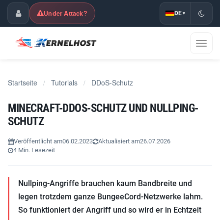
Under Attack?
DE
▾
Kundencenter
Navig
umsch
Startseite
Tutorials
DDoS-Schutz
/
/
MINECRAFT-DDOS-SCHUTZ UND NULLPING-
SCHUTZ
Veröffentlicht am
06.02.2023
Aktualisiert am
26.07.2026
4 Min. Lesezeit
Nullping-Angriffe brauchen kaum Bandbreite und
legen trotzdem ganze BungeeCord-Netzwerke lahm.
So funktioniert der Angriff und so wird er in Echtzeit