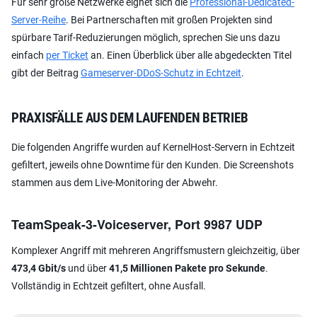
Für sehr große Netzwerke eignet sich die
Professional-Dedicated-
Server-Reihe
. Bei Partnerschaften mit großen Projekten sind
spürbare Tarif-Reduzierungen möglich, sprechen Sie uns dazu
einfach
per Ticket
an. Einen Überblick über alle abgedeckten Titel
gibt der Beitrag
Gameserver-DDoS-Schutz in Echtzeit
.
PRAXISFÄLLE AUS DEM LAUFENDEN BETRIEB
Die folgenden Angriffe wurden auf KernelHost-Servern in Echtzeit
gefiltert, jeweils ohne Downtime für den Kunden. Die Screenshots
stammen aus dem Live-Monitoring der Abwehr.
TeamSpeak-3-Voiceserver, Port 9987 UDP
Komplexer Angriff mit mehreren Angriffsmustern gleichzeitig, über
473,4 Gbit/s
und über
41,5 Millionen Pakete pro Sekunde
.
Vollständig in Echtzeit gefiltert, ohne Ausfall.