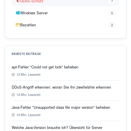
DDoS-Schutz
7
Windows Server
5
Bezahlen
2
NEUESTE BEITRÄGE
apt-Fehler "Could not get lock" beheben
13 Min. Lesezeit
DDoS-Angriff erkennen: woran Sie ihn zweifelsfrei erkennen
14 Min. Lesezeit
Java-Fehler "Unsupported class file major version" beheben
14 Min. Lesezeit
Welche Java-Version brauche ich? Übersicht für Server