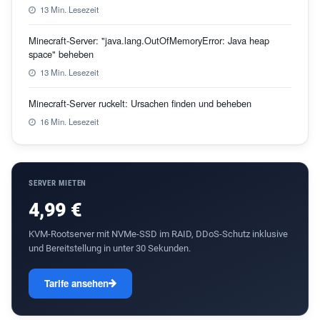
13 Min. Lesezeit
Minecraft-Server: "java.lang.OutOfMemoryError: Java heap
space" beheben
13 Min. Lesezeit
Minecraft-Server ruckelt: Ursachen finden und beheben
16 Min. Lesezeit
SERVER MIETEN
4,99 €
KVM-Rootserver mit NVMe-SSD im RAID, DDoS-Schutz inklusive
und Bereitstellung in unter 30 Sekunden.
Tarife ansehen