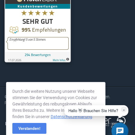
KernelHost
294
Bewertungen auf ProvenExpe
Durch die weitere Nutzung unserer Webseite
© 2004-2026 KernelHost GmbH. Alle Rechte vorbehalten.
stimmen Sie der Verwendung von Cookies zur
Preise exkl. MwSt.
Gewährleistung des reibungslosen Ablaufs
×
Hallo 👋 Brauchen Sie Hilfe?
Ihres Besuchs zu. Weitere Informationen
finden Sie in unserer
Datenschutzerklärung
.
Verstanden!