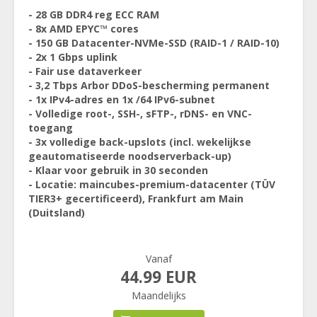
- 28 GB DDR4 reg ECC RAM
- 8x AMD EPYC™ cores
- 150 GB Datacenter-NVMe-SSD (RAID-1 / RAID-10)
- 2x 1 Gbps uplink
- Fair use dataverkeer
- 3,2 Tbps Arbor DDoS-bescherming permanent
- 1x IPv4-adres en 1x /64 IPv6-subnet
- Volledige root-, SSH-, sFTP-, rDNS- en VNC-
toegang
- 3x volledige back-upslots (incl. wekelijkse
geautomatiseerde noodserverback-up)
- Klaar voor gebruik in 30 seconden
- Locatie: maincubes-premium-datacenter (TÜV
TIER3+ gecertificeerd), Frankfurt am Main
(Duitsland)
Vanaf
44.99 EUR
Maandelijks