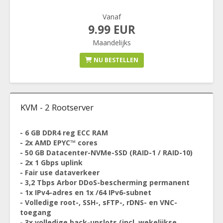
Vanaf
9.99 EUR
Maandelijks
NU BESTELLEN
KVM - 2 Rootserver
- 6 GB DDR4 reg ECC RAM
- 2x AMD EPYC™ cores
- 50 GB Datacenter-NVMe-SSD (RAID-1 / RAID-10)
- 2x 1 Gbps uplink
- Fair use dataverkeer
- 3,2 Tbps Arbor DDoS-bescherming permanent
- 1x IPv4-adres en 1x /64 IPv6-subnet
- Volledige root-, SSH-, sFTP-, rDNS- en VNC-
toegang
- 3x volledige back-upslots (incl. wekelijkse