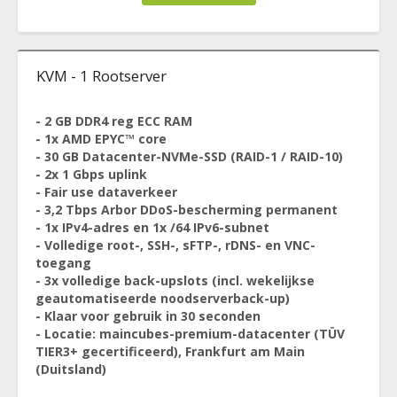
KVM - 1 Rootserver
- 2 GB DDR4 reg ECC RAM
- 1x AMD EPYC™ core
- 30 GB Datacenter-NVMe-SSD (RAID-1 / RAID-10)
- 2x 1 Gbps uplink
- Fair use dataverkeer
- 3,2 Tbps Arbor DDoS-bescherming permanent
- 1x IPv4-adres en 1x /64 IPv6-subnet
- Volledige root-, SSH-, sFTP-, rDNS- en VNC-
toegang
- 3x volledige back-upslots (incl. wekelijkse
geautomatiseerde noodserverback-up)
- Klaar voor gebruik in 30 seconden
- Locatie: maincubes-premium-datacenter (TÜV
TIER3+ gecertificeerd), Frankfurt am Main
(Duitsland)