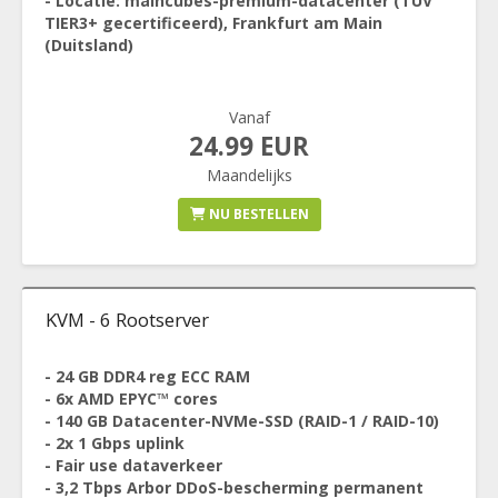
- Locatie: maincubes-premium-datacenter (TÜV
TIER3+ gecertificeerd), Frankfurt am Main
(Duitsland)
Vanaf
24.99 EUR
Maandelijks
NU BESTELLEN
KVM - 6 Rootserver
- 24 GB DDR4 reg ECC RAM
- 6x AMD EPYC™ cores
- 140 GB Datacenter-NVMe-SSD (RAID-1 / RAID-10)
- 2x 1 Gbps uplink
- Fair use dataverkeer
- 3,2 Tbps Arbor DDoS-bescherming permanent