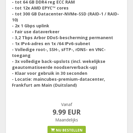
- tot 64 GB DDR4 reg ECC RAM
- tot 12x AMD EPYC™ cores
- tot 300 GB Datacenter-NVMe-SSD (RAID-1 / RAID-
10)
- 2x 1 Gbps uplink
- Fair use dataverkeer
- 3,2 Tbps Arbor DDoS-bescherming permanent
- 1x IPv4-adres en 1x /64 IPv6-subnet
- Volledige root-, SSH-, sFTP-, rDNS- en VNC-
toegang
- 3x volledige back-upslots (incl. wekelijkse
geautomatiseerde noodserverback-up)
- Klaar voor gebruik in 30 seconden
- Locatie: maincubes-premium-datacenter,
Frankfurt am Main (Duitsland)
Vanaf
9.99 EUR
Maandelijks
NU BESTELLEN