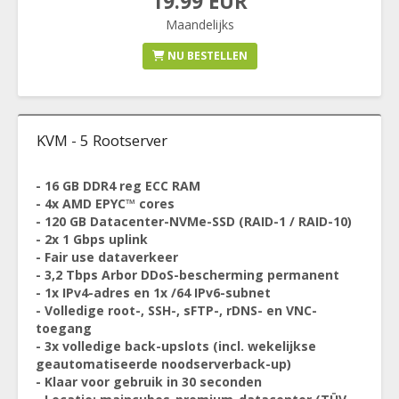
19.99 EUR
Maandelijks
NU BESTELLEN
KVM - 5 Rootserver
- 16 GB DDR4 reg ECC RAM
- 4x AMD EPYC™ cores
- 120 GB Datacenter-NVMe-SSD (RAID-1 / RAID-10)
- 2x 1 Gbps uplink
- Fair use dataverkeer
- 3,2 Tbps Arbor DDoS-bescherming permanent
- 1x IPv4-adres en 1x /64 IPv6-subnet
- Volledige root-, SSH-, sFTP-, rDNS- en VNC-
toegang
- 3x volledige back-upslots (incl. wekelijkse
geautomatiseerde noodserverback-up)
- Klaar voor gebruik in 30 seconden