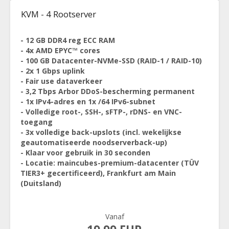
KVM - 4 Rootserver
- 12 GB DDR4 reg ECC RAM
- 4x AMD EPYC™ cores
- 100 GB Datacenter-NVMe-SSD (RAID-1 / RAID-10)
- 2x 1 Gbps uplink
- Fair use dataverkeer
- 3,2 Tbps Arbor DDoS-bescherming permanent
- 1x IPv4-adres en 1x /64 IPv6-subnet
- Volledige root-, SSH-, sFTP-, rDNS- en VNC-
toegang
- 3x volledige back-upslots (incl. wekelijkse
geautomatiseerde noodserverback-up)
- Klaar voor gebruik in 30 seconden
- Locatie: maincubes-premium-datacenter (TÜV
TIER3+ gecertificeerd), Frankfurt am Main
(Duitsland)
Vanaf