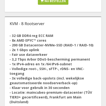
NU BESTELLEN
KVM - 8 Rootserver
- 32 GB DDR4 reg ECC RAM
- 8x AMD EPYC™ cores
- 200 GB Datacenter-NVMe-SSD (RAID-1 / RAID-10)
- 2x 1 Gbps uplink
- Fair use dataverkeer
- 3,2 Tbps Arbor DDoS-bescherming permanent
- 1x IPv4-adres en 1x /64 IPv6-subnet
- Volledige root-, SSH-, sFTP-, rDNS- en VNC-
toegang
- 3x volledige back-upslots (incl. wekelijkse
geautomatiseerde noodserverback-up)
- Klaar voor gebruik in 30 seconden
- Locatie: maincubes-premium-datacenter (TÜV
TIER3+ gecertificeerd), Frankfurt am Main
(Duitsland)