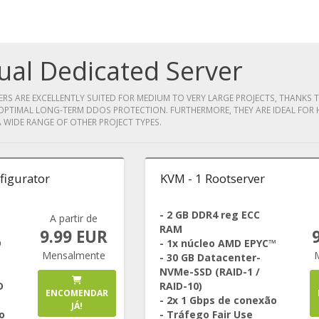
tual Dedicated Server
RS ARE EXCELLENTLY SUITED FOR MEDIUM TO VERY LARGE PROJECTS, THANKS T
PTIMAL LONG-TERM DDOS PROTECTION. FURTHERMORE, THEY ARE IDEAL FOR
A WIDE RANGE OF OTHER PROJECT TYPES.
figurator
KVM - 1 Rootserver
- 2 GB DDR4 reg ECC
A partir de
RAM
9.99 EUR
D
- 1x núcleo AMD EPYC™
Mensalmente
- 30 GB Datacenter-
NVMe-SSD (RAID-1 /
D
RAID-10)
ENCOMENDAR
- 2x 1 Gbps de conexão
JÁ!
o
- Tráfego Fair Use