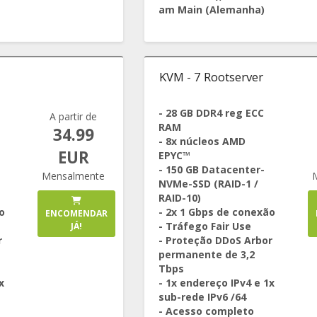
am Main (Alemanha)
KVM - 7 Rootserver
- 28 GB DDR4 reg ECC
A partir de
RAM
34.99
- 8x núcleos AMD
EUR
EPYC™
- 150 GB Datacenter-
Mensalmente
NVMe-SSD (RAID-1 /
RAID-10)
o
- 2x 1 Gbps de conexão
ENCOMENDAR
- Tráfego Fair Use
JÁ!
r
- Proteção DDoS Arbor
permanente de 3,2
Tbps
x
- 1x endereço IPv4 e 1x
sub-rede IPv6 /64
- Acesso completo