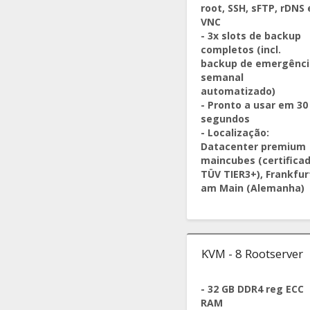
root, SSH, sFTP, rDNS 
VNC
- 3x slots de backup
completos (incl.
backup de emergênci
semanal
automatizado)
- Pronto a usar em 30
segundos
- Localização:
Datacenter premium
maincubes (certifica
TÜV TIER3+), Frankfur
am Main (Alemanha)
KVM - 8 Rootserver
- 32 GB DDR4 reg ECC
RAM