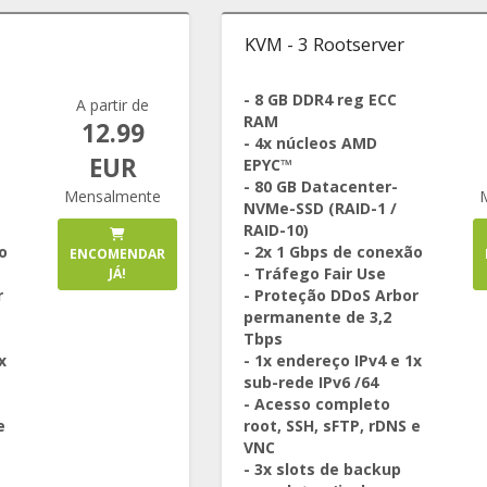
KVM - 3 Rootserver
- 8 GB DDR4 reg ECC
A partir de
RAM
12.99
- 4x núcleos AMD
EUR
EPYC™
- 80 GB Datacenter-
Mensalmente
NVMe-SSD (RAID-1 /
RAID-10)
o
- 2x 1 Gbps de conexão
ENCOMENDAR
- Tráfego Fair Use
JÁ!
r
- Proteção DDoS Arbor
permanente de 3,2
Tbps
x
- 1x endereço IPv4 e 1x
sub-rede IPv6 /64
- Acesso completo
e
root, SSH, sFTP, rDNS e
VNC
- 3x slots de backup