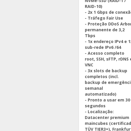
NVMe-SSD (RAID-1 /
RAID-10)
- 2x 1 Gbps de conexã
- Tráfego Fair Use
- Proteção DDoS Arbo
permanente de 3,2
Tbps
- 1x endereço IPv4 e 1
sub-rede IPv6 /64
- Acesso completo
root, SSH, sFTP, rDNS 
VNC
- 3x slots de backup
completos (incl.
backup de emergênci
semanal
automatizado)
- Pronto a usar em 30
segundos
- Localização:
Datacenter premium
maincubes (certifica
TÜV TIER3+), Frankfur