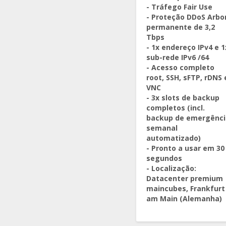
- Tráfego Fair Use
- Proteção DDoS Arbo
permanente de 3,2
Tbps
- 1x endereço IPv4 e 1
sub-rede IPv6 /64
- Acesso completo
root, SSH, sFTP, rDNS 
VNC
- 3x slots de backup
completos (incl.
backup de emergênci
semanal
automatizado)
- Pronto a usar em 30
segundos
- Localização:
Datacenter premium
maincubes, Frankfurt
am Main (Alemanha)