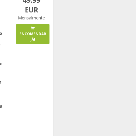
49.99
EUR
Mensalmente
o
ENCOMENDAR
JÁ!
r
x
e
a