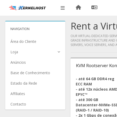
Rent a Vir
NAVIGATION
OUR VIRTUAL-DEDICATED-SERVE
GRADE INFRASTRUCTURE AND O
Área do Cliente
SERVERS, VOICE SERVERS, AND 
Loja
Anúncios
KVM Rootserver Kon
Base de Conhecimento
- até 64 GB DDR4 reg
Estado da Rede
ECC RAM
- até 12x núcleos AM
Affiliates
EPYC™
- até 300 GB
Contacto
Datacenter-NVMe-SS
(RAID-1 / RAID-10)
- 2x 1 Gbps de conexã