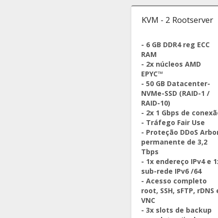
KVM - 2 Rootserver
- 6 GB DDR4 reg ECC
RAM
- 2x núcleos AMD
EPYC™
- 50 GB Datacenter-
NVMe-SSD (RAID-1 /
RAID-10)
- 2x 1 Gbps de conexã
- Tráfego Fair Use
- Proteção DDoS Arbo
permanente de 3,2
Tbps
- 1x endereço IPv4 e 1
sub-rede IPv6 /64
- Acesso completo
root, SSH, sFTP, rDNS 
VNC
- 3x slots de backup