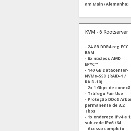
am Main (Alemanha)
KVM - 6 Rootserver
- 24 GB DDR4 reg ECC
RAM
- 6x núcleos AMD
EPYC™
- 140 GB Datacenter-
NVMe-SSD (RAID-1 /
RAID-10)
- 2x 1 Gbps de conexã
- Tráfego Fair Use
- Proteção DDoS Arbo
permanente de 3,2
Tbps
- 1x endereço IPv4 e 1
sub-rede IPv6 /64
- Acesso completo