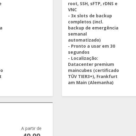
e
root, SSH, sFTP, rDNS e
VNC
- 3x slots de backup
completos (incl.
a
backup de emergência
semanal
automatizado)
- Pronto a usar em 30
segundos
- Localização:
Datacenter premium
do
maincubes (certificado
t
TÜV TIER3+), Frankfurt
am Main (Alemanha)
A partir de