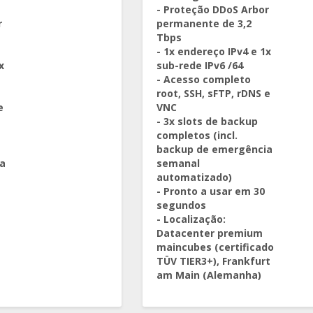
- Proteção DDoS Arbor
r
permanente de 3,2
Tbps
- 1x endereço IPv4 e 1x
x
sub-rede IPv6 /64
- Acesso completo
root, SSH, sFTP, rDNS e
e
VNC
- 3x slots de backup
completos (incl.
backup de emergência
a
semanal
automatizado)
- Pronto a usar em 30
segundos
- Localização:
Datacenter premium
maincubes (certificado
TÜV TIER3+), Frankfurt
am Main (Alemanha)