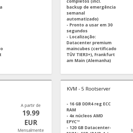
completos (incl.
a
backup de emergência
semanal
automatizado)
- Pronto a usar em 30
segundos
- Localização:
Datacenter premium
do
maincubes (certificado
t
TÜV TIER3+), Frankfurt
am Main (Alemanha)
KVM - 5 Rootserver
- 16 GB DDR4 reg ECC
A partir de
RAM
19.99
- 4x núcleos AMD
EUR
EPYC™
- 120 GB Datacenter-
Mensalmente