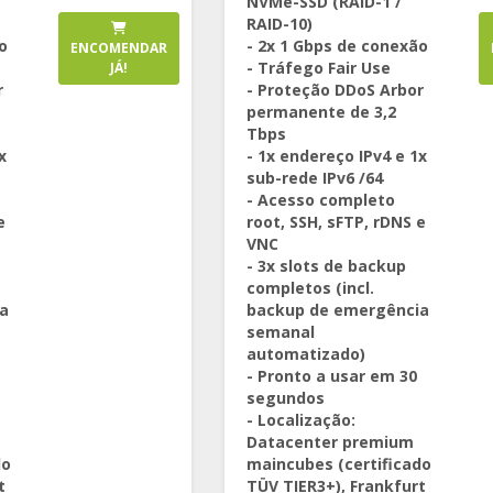
NVMe-SSD (RAID-1 /
RAID-10)
o
- 2x 1 Gbps de conexão
ENCOMENDAR
- Tráfego Fair Use
JÁ!
r
- Proteção DDoS Arbor
permanente de 3,2
Tbps
x
- 1x endereço IPv4 e 1x
sub-rede IPv6 /64
- Acesso completo
e
root, SSH, sFTP, rDNS e
VNC
- 3x slots de backup
completos (incl.
a
backup de emergência
semanal
automatizado)
- Pronto a usar em 30
segundos
- Localização:
Datacenter premium
do
maincubes (certificado
t
TÜV TIER3+), Frankfurt