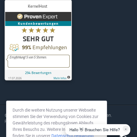
KernelHost
294
Bewertungen auf ProvenExpe
Durch die weitere Nutzung unserer Webseite
© 2004-2026 KernelHost GmbH. Alle Rechte vorbehalten.
stimmen Sie der Verwendung von Cookies zur
Preise exkl. MwSt.
Gewährleistung des reibungslosen Ablaufs
×
Hallo 👋 Brauchen Sie Hilfe?
Ihres Besuchs zu. Weitere Informationen
finden Sie in unserer
Datenschutzerklärung
.