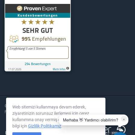
KernelHost
294
Bewertungen auf ProvenExpe
© 2004-2026 KernelHost GmbH. Tüm hakları saklıdır.
Web sitemizi kullanmaya devam ederek,
Fiyatlar KDV hariçtir.
ziyaretinizin sorunsuz ilerlemesi için çerez
×
Merhaba 👋 Yardımcı olabilirim?
kullanımına onay vermiş olursunuz. Daha fazla
bilgi için
Gizlilik Politikamız
.