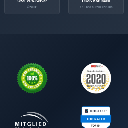
Özel VPN-Server
DDoS Koruması
Özel IP
17 Tbps sürekli koruma