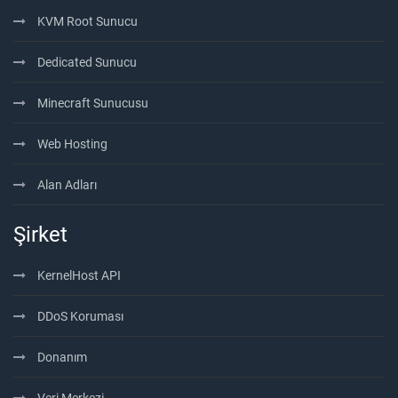
KVM Root Sunucu
Dedicated Sunucu
Minecraft Sunucusu
Web Hosting
Alan Adları
Şirket
KernelHost API
DDoS Koruması
Donanım