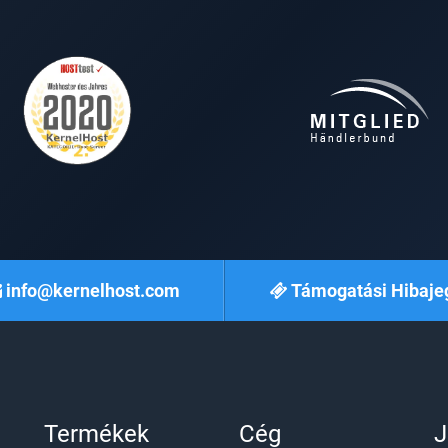
info@kernelhost.com
Támogatási Hibaje
Termékek
Cég
J