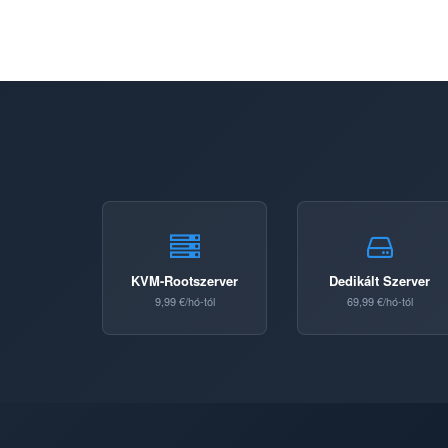
KVM-Rootszerver
Dedikált Szerver
9,99 €/hó-tól
69,99 €/hó-tól