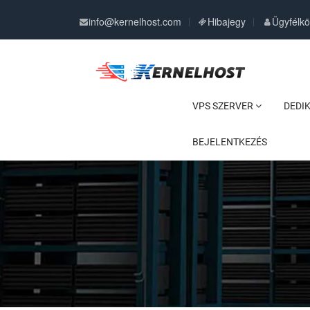
info@kernelhost.com
Hibajegy
Ügyfélk
VPS SZERVER
DEDI
BEJELENTKEZÉS