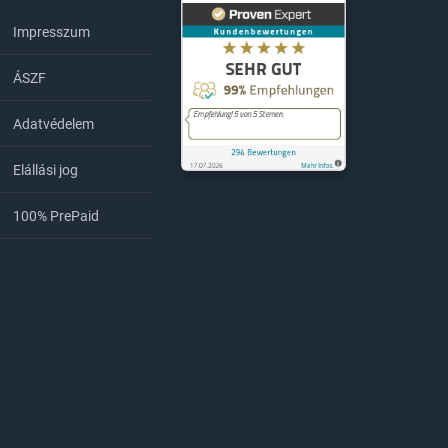
Impresszum
ÁSZF
Adatvédelem
Elállási jog
KernelHost
294
Bewe
100% PrePaid