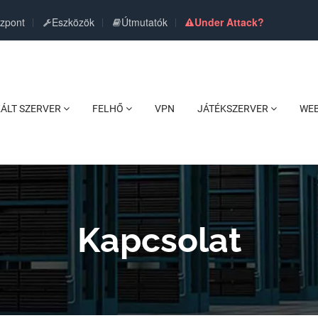
özpont
Eszközök
Útmutatók
Under Attack?
KÁLT SZERVER
FELHŐ
VPN
JÁTÉKSZERVER
WE
Kapcsolat