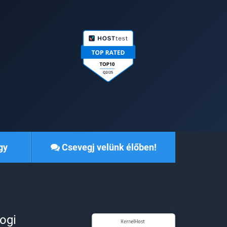
gy
Csevegj velünk élőben!
ogi