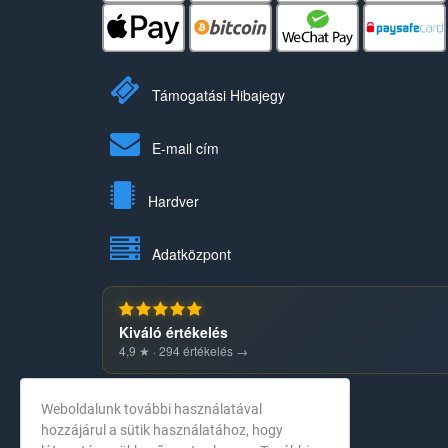
Támogatási Hibajegy
E-mail cím
Hardver
Adatközpont
Kiváló értékelés
4,9 ★ · 294 értékelés →
Weboldalunk további használatával
hozzájárul a sütik használatához, hogy