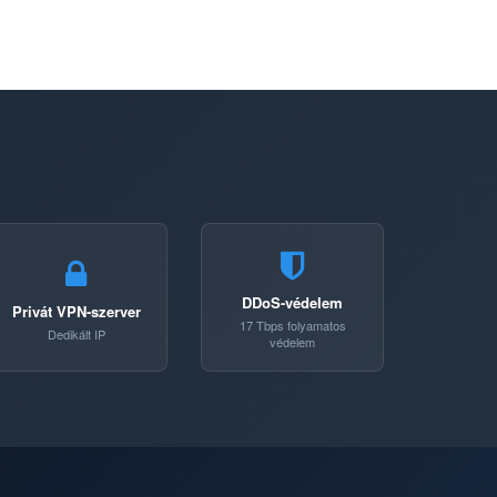
DDoS-védelem
Privát VPN-szerver
17 Tbps folyamatos
Dedikált IP
védelem