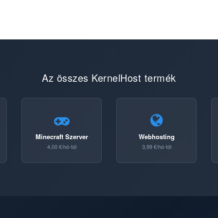
Az összes KernelHost termék
Minecraft Szerver
Webhosting
4,00 €/hó-tól
3,99 €/hó-tól