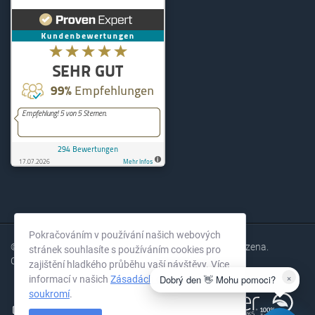
KernelHost
294
Bewertungen auf ProvenExpe
Pokračováním v používání našich webových
© 2004-2026 KernelHost GmbH. Všechna práva vyhrazena.
stránek souhlasíte s používáním cookies pro
Ceny bez DPH.
zajištění hladkého průběhu vaší návštěvy. Více
×
Dobrý den 👋 Mohu pomoci?
informací v našich
Zásadách ochrany
soukromí
.