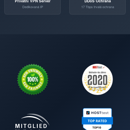
Privátní VPN Server
DDoS Ochrana
Dedikovaná IP
17 Tbps trvalá ochrana