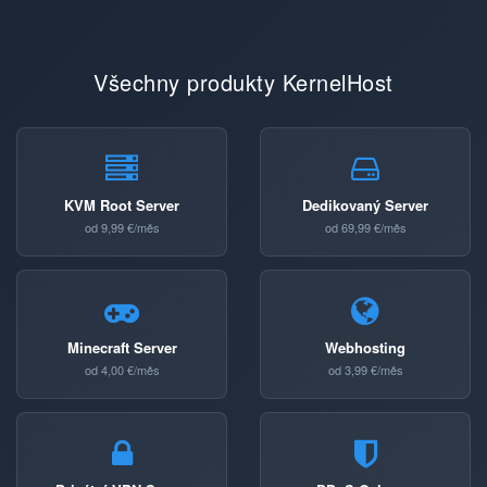
Všechny produkty KernelHost
KVM Root Server
Dedikovaný Server
od 9,99 €/měs
od 69,99 €/měs
Minecraft Server
Webhosting
od 4,00 €/měs
od 3,99 €/měs