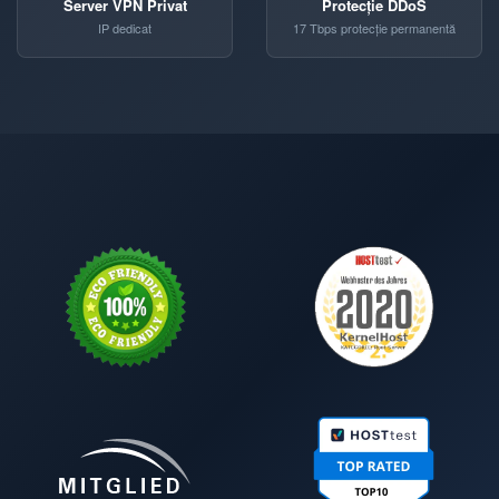
Server VPN Privat
Protecție DDoS
IP dedicat
17 Tbps protecție permanentă