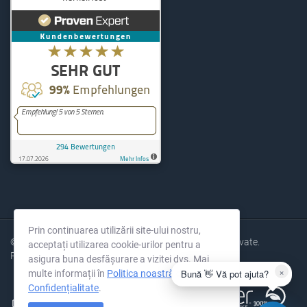
KernelHost
294
Bewertungen auf ProvenExpe
Prin continuarea utilizării site-ului nostru,
© 2004-2026 KernelHost GmbH. Toate drepturile rezervate.
acceptați utilizarea cookie-urilor pentru a
Prețuri fără TVA.
asigura buna desfășurare a vizitei dvs. Mai
×
Bună 👋 Vă pot ajuta?
multe informații în
Politica noastră de
Confidențialitate
.