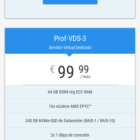
Prof-VDS-3
Servidor Virtual Dedicado
99
€
99
/ mes
64 GB DDR4 reg ECC RAM
16x núcleos AMD EPYC™
240 GB NVMe-SSD de Datacenter (RAID-1 / RAID-10)
2x 1 Gbps de conexión