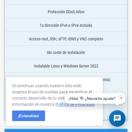
Protección DDoS Arbor
1x dirección IPv4 e IPv6 incluida
Acceso root, SSH, sFTP, rDNS y VNC completo
Sin coste de instalación
Instalable Linux y Windows Server 2022
Ubicación: Frankfurt am Main / Núremberg (Alemania)
Al continuar usando nuestro sitio web,
aceptas el uso de cookies para garantizar el
×
¡Hola! 👋 ¿Necesita ayuda?
correcto desarrollo de tu visita. Más
Pedir Ahora
información en nuestra
Política de Privacidad
.
¡Entendido!