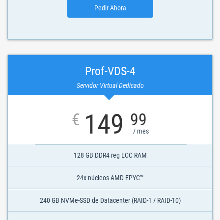
Pedir Ahora
Prof-VDS-4
Servidor Virtual Dedicado
149
€
99
/ mes
128 GB DDR4 reg ECC RAM
24x núcleos AMD EPYC™
240 GB NVMe-SSD de Datacenter (RAID-1 / RAID-10)