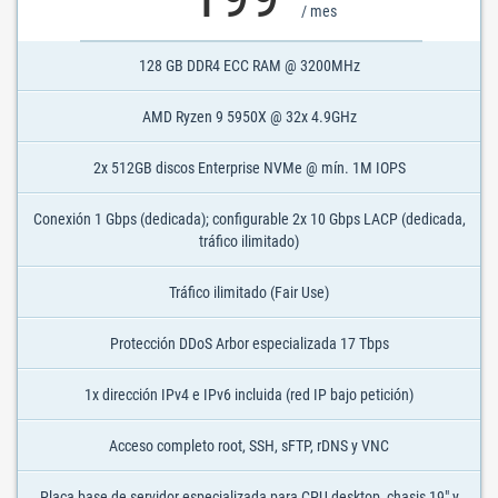
/ mes
128 GB DDR4 ECC RAM @ 3200MHz
AMD Ryzen 9 5950X @ 32x 4.9GHz
2x 512GB discos Enterprise NVMe @ mín. 1M IOPS
Conexión 1 Gbps (dedicada); configurable 2x 10 Gbps LACP (dedicada,
tráfico ilimitado)
Tráfico ilimitado (Fair Use)
Protección DDoS Arbor especializada 17 Tbps
1x dirección IPv4 e IPv6 incluida (red IP bajo petición)
Acceso completo root, SSH, sFTP, rDNS y VNC
Placa base de servidor especializada para CPU desktop, chasis 19" y