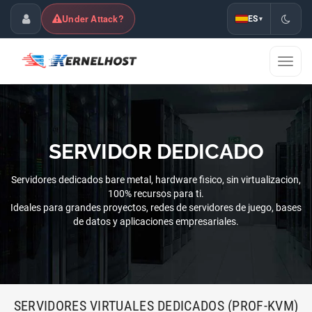
Under Attack?
ES
▾
Área de Cliente
Mostra
naveg
SERVIDOR DEDICADO
Servidores dedicados bare metal, hardware fisico, sin virtualizacion,
100% recursos para ti.
Ideales para grandes proyectos, redes de servidores de juego, bases
de datos y aplicaciones empresariales.
SERVIDORES VIRTUALES DEDICADOS (PROF-KVM)