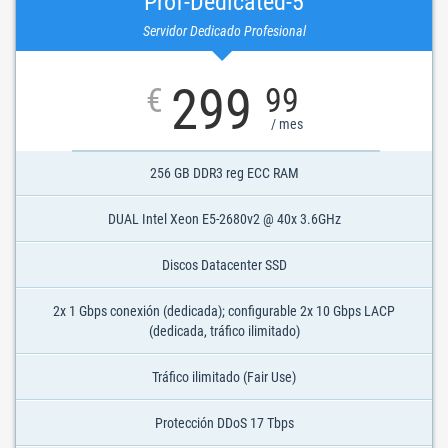
Prof-Dedicated-5
Servidor Dedicado Profesional
299
€
99
/ mes
256 GB DDR3 reg ECC RAM
DUAL Intel Xeon E5-2680v2 @ 40x 3.6GHz
Discos Datacenter SSD
2x 1 Gbps conexión (dedicada); configurable 2x 10 Gbps LACP
(dedicada, tráfico ilimitado)
Tráfico ilimitado (Fair Use)
Protección DDoS 17 Tbps