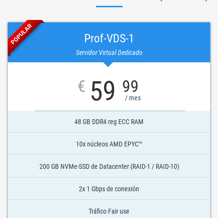
POPULAR
Prof-VDS-1
Servidor Virtual Dedicado
59
€
99
/ mes
48 GB DDR4 reg ECC RAM
10x núcleos AMD EPYC™
200 GB NVMe-SSD de Datacenter (RAID-1 / RAID-10)
2x 1 Gbps de conexión
Tráfico Fair use