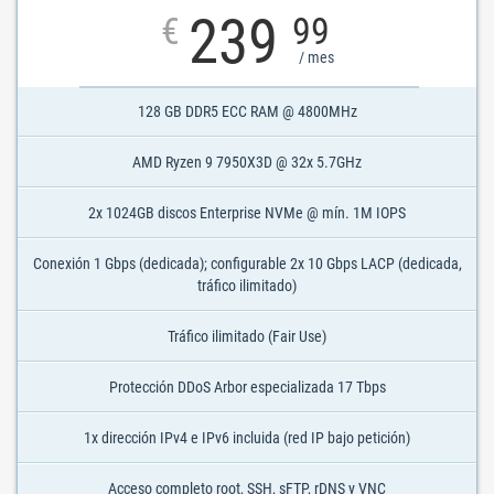
239
€
99
/ mes
128 GB DDR5 ECC RAM @ 4800MHz
AMD Ryzen 9 7950X3D @ 32x 5.7GHz
2x 1024GB discos Enterprise NVMe @ mín. 1M IOPS
Conexión 1 Gbps (dedicada); configurable 2x 10 Gbps LACP (dedicada,
tráfico ilimitado)
Tráfico ilimitado (Fair Use)
Protección DDoS Arbor especializada 17 Tbps
1x dirección IPv4 e IPv6 incluida (red IP bajo petición)
Acceso completo root, SSH, sFTP, rDNS y VNC