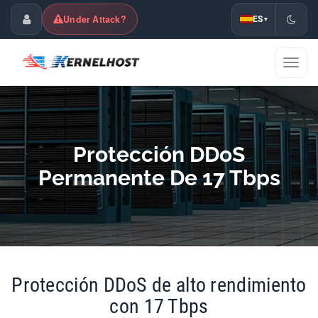
Under Attack?
ES
▾
Área de Cliente
Mostra
naveg
Protección DDoS
Permanente De 17 Tbps
Protección DDoS de alto rendimiento
con 17 Tbps