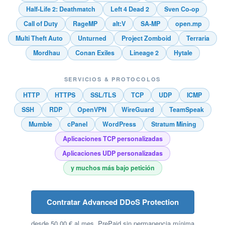
Half-Life 2: Deathmatch
Left 4 Dead 2
Sven Co-op
Call of Duty
RageMP
alt:V
SA-MP
open.mp
Multi Theft Auto
Unturned
Project Zomboid
Terraria
Mordhau
Conan Exiles
Lineage 2
Hytale
SERVICIOS & PROTOCOLOS
HTTP
HTTPS
SSL/TLS
TCP
UDP
ICMP
SSH
RDP
OpenVPN
WireGuard
TeamSpeak
Mumble
cPanel
WordPress
Stratum Mining
Aplicaciones TCP personalizadas
Aplicaciones UDP personalizadas
y muchos más bajo petición
Contratar Advanced DDoS Protection
desde 50,00 € al mes, PrePaid sin permanencia mínima