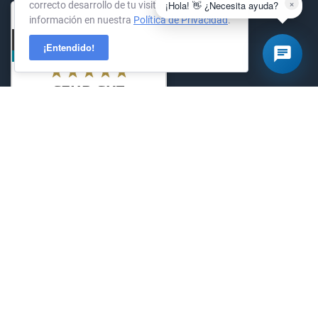
×
¡Hola! 👋 ¿Necesita ayuda?
correcto desarrollo de tu visita. Más
información en nuestra
Política de Privacidad
.
¡Entendido!
KernelHost
294
Bewertungen auf ProvenExpe
© 2004-2026 KernelHost GmbH. Todos los derechos reservados.
Precios sin IVA.