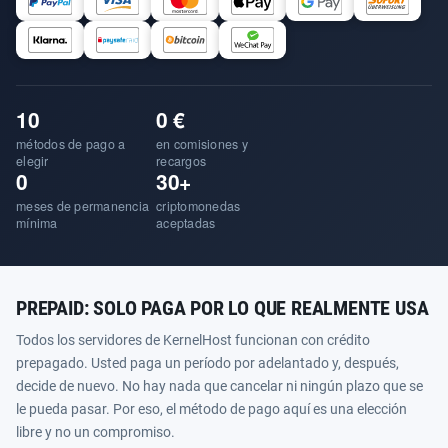
10
0 €
métodos de pago a
en comisiones y
elegir
recargos
0
30+
meses de permanencia
criptomonedas
mínima
aceptadas
PREPAID: SOLO PAGA POR LO QUE REALMENTE USA
Todos los servidores de KernelHost funcionan con crédito
prepagado. Usted paga un período por adelantado y, después,
decide de nuevo. No hay nada que cancelar ni ningún plazo que se
le pueda pasar. Por eso, el método de pago aquí es una elección
libre y no un compromiso.