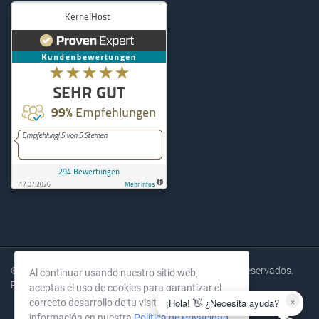
KernelHost
294
Bewertungen auf ProvenExpe
© 2004-2026 KernelHost GmbH. Todos los derechos reservados.
Al continuar usando nuestro sitio web,
Precios sin IVA.
aceptas el uso de cookies para garantizar el
×
¡Hola! 👋 ¿Necesita ayuda?
correcto desarrollo de tu visita. Más
información en nuestra
Política de Privacidad
.