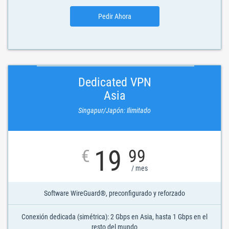
Pedir Ahora
Dedicated VPN
Asia
Singapur/Japón: Ilimitado
19
€
99
/ mes
Software WireGuard®, preconfigurado y reforzado
Conexión dedicada (simétrica): 2 Gbps en Asia, hasta 1 Gbps en el
resto del mundo