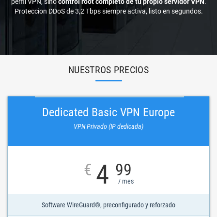
perfil VPN, sino
control root completo de tu propio servidor VPN
.
Proteccion DDoS de 3,2 Tbps siempre activa, listo en segundos.
NUESTROS PRECIOS
Dedicated Basic VPN Europe
VPN Privado (IP dedicada)
4
€
99
/ mes
Software WireGuard®, preconfigurado y reforzado