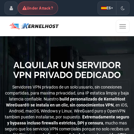
Under Attack?
ES
▾
Área de Cliente
Mostra
naveg
ALQUILAR UN SERVIDOR
VPN PRIVADO DEDICADO
Servidores VPN privados de un solo usuario, sin conexiones
compartidas, para maxima privacidad, una IP estatica limpia y baja
latencia confiable. Nuestro
build personalizado de KernelHost
WireGuard® se instala en un clic, sin conocimientos VPN
, en iOS,
Android, macOS, Windows y Linux. WireGuard puro y OpenVPN
tambien pueden instalarse, por supuesto.
Extremadamente seguro
y bypassa incluso firewalls estrictos, DPI y censura
, mucho mas
seguro que los servicios VPN comerciales porque no solo recibes un