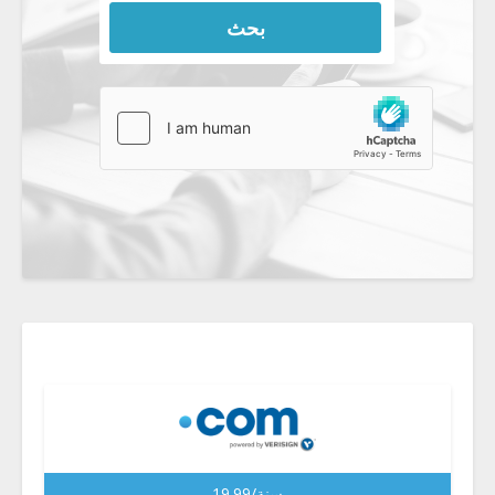
بحث
19.99/سنة