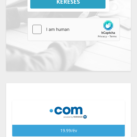
KERESÉS
19.99/év