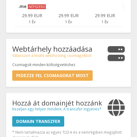
.me
NÉPSZERŰ
29.99 EUR
29.99 EUR
29.99 EUR
1 Év
1 Év
1 Év
Webtárhely hozzáadása
Válasszon a kiváló webhosting csomagokból
Csomagok minden költségvetéshez
FEDEZZE FEL CSOMAGOKAT MOST
Hozzá át domainjét hozzánk
Kezeljen egy helyen mindent. A transzfer ingyenes*
DOMAIN TRANSZFER
* Nem tartalmazza az egyes TLD-k és a nemrégiben megújított