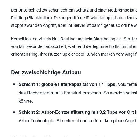
Der Unterschied zwischen echtem Schutz und einer Notbremse ist die
Routing (Blackholing): Die angegriffene IP wird komplett aus dem 
stoppt zwar den Angriff, aber Ihr Server ist damit genauso offline wie
KernelHost setzt kein Null-Routing und kein Blackholing ein. Stattde
von Millisekunden aussortiert, während der legitime Traffic ununter
erhöhten Ping. Ihre Nutzer, Spieler oder Kunden merken vom Angriff 
Der zweischichtige Aufbau
Schicht 1: globale Filterkapazität von 17 Tbps.
Volumetris
das Rechenzentrum in Frankfurt erreichen. So werden selbst
könnte.
Schicht 2: Arbor-Echtzeitfilterung mit 3,2 Tbps vor Ort i
Arbor-Technologie. Sie erkennt und entfernt komplexe Angrif