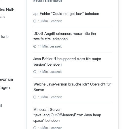
NEUESTE BEITRÄGE
es Null-
apt-Fehler "Could not get lock" beheben
Das
13 Min. Lesezeit
DDoS-Angriff erkennen: woran Sie ihn
rhalb
zweifelsfrei erkennen
14 Min. Lesezeit
Java-Fehler "Unsupported class file major
version" beheben
14 Min. Lesezeit
vor sie
Welche Java-Version brauche ich? Übersicht für
tragen
Server
13 Min. Lesezeit
it
Minecraft-Server:
"java.lang.OutOfMemoryError: Java heap
space" beheben
13 Min. Lesezeit