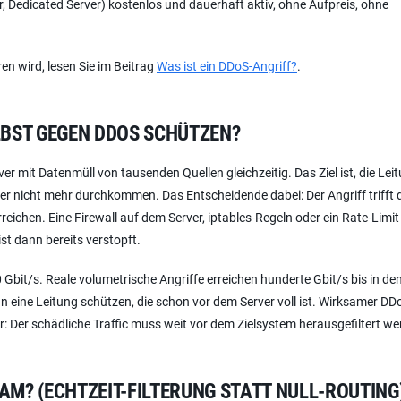
 Dedicated Server) kostenlos und dauerhaft aktiv, ohne Aufpreis, ohne
n wird, lesen Sie im Beitrag
Was ist ein DDoS-Angriff?
.
LBST GEGEN DDOS SCHÜTZEN?
ver mit Datenmüll von tausenden Quellen gleichzeitig. Das Ziel ist, die Lei
er nicht mehr durchkommen. Das Entscheidende dabei: Der Angriff trifft 
ichen. Eine Firewall auf dem Server, iptables-Regeln oder ein Rate-Limit 
ist dann bereits verstopft.
 Gbit/s. Reale volumetrische Angriffe erreichen hunderte Gbit/s bis in de
n eine Leitung schützen, die schon vor dem Server voll ist. Wirksamer DD
: Der schädliche Traffic muss weit vor dem Zielsystem herausgefiltert we
M? (ECHTZEIT-FILTERUNG STATT NULL-ROUTING