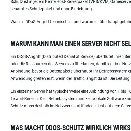
Schutz ist in jedem KernelHost-Serverpaket (VPS/KVM, Gameserver,
separates Schutzpaket und ohne Einrichtung.
Was ein DDoS-Angriff technisch ist und warum er überhaupt gefahre
WARUM KANN MAN EINEN SERVER NICHT SE
Ein DDoS-Angriff (Distributed Denial of Service) überflutet Ihren Ser
oder die Ressourcen des Servers zu überlasten, damit legitime Nutz
Anbindung, bevor die Datenpakete überhaupt Ihr Betriebssystem erre
Anwendung greifen erst, wenn der Traffic längst da ist: Die Leitung 
Ein einzelner Server hat typischerweise eine Anbindung von 1 bis 10
Terabit-Bereich. Kein Betriebssystem und keine lokale Software kan
Schutz muss deshalb im Netzwerk stattfinden, nicht auf dem Server
WAS MACHT DDOS-SCHUTZ WIRKLICH WIRKSA