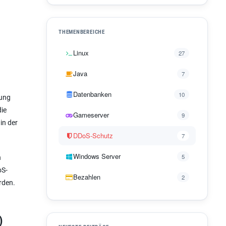
THEMENBEREICHE
Linux
27
Java
7
Datenbanken
10
tung
die
Gameserver
9
in der
DDoS-Schutz
7
Windows Server
5
n
oS-
Bezahlen
2
rden.
)