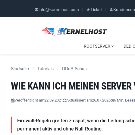
info@kernelhost.com
Ticket
Kundencen
ROOTSERVER
DEDI
Startseite
Tutorials
DDoS-Schutz
/
/
WIE KANN ICH MEINEN SERVER
Veröffentlicht am
22.09.2021
Aktualisiert am
26.07.2026
6 Min. Lesez
Firewall-Regeln greifen zu spät, wenn die Leitung schon
permanent aktiv und ohne Null-Routing.