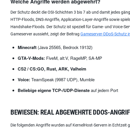
Welche Angriffe werden abgewehrt?
Der Schutz deckt die OSI-Schichten 3 bis 7 ab und damit jedes gäng
HTTP-Floods, DNS-Angriffe, Application-Layer-Angriffe sowie spiel
Handshake-Floods. Der Schutz ist speziell für Game- und Voice-Serve
Gameserver aussieht, zeigt der Beitrag
Gameserver-DDoS-Schutz in
Minecraft
(Java 25565, Bedrock 19132)
GTA-V-Mods:
FiveM, alt:V, RageMP, SA-MP
CS2 / CS:GO, Rust, ARK, Valheim
Voice:
TeamSpeak (9987 UDP), Mumble
Beliebige eigene TCP-/UDP-Dienste
auf jedem Port
BEWIESEN: REAL ABGEWEHRTE DDOS-ANGRIF
Die folgenden Angriffe wurden auf KernelHost-Servern in Echtzeit g