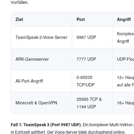
Vorfällen.
Ziel
Port
Angriff
Komplexe
TeamSpeak-3-Voice-Server
9987 UDP
Angriff
ARK-Gameserver
7777 UDP
UDP-Flo
0-65535
12+ Haup
All-Port-Angriff
TCP/UDP
auf alle 
25565 TCP &
Minecraft & OpenVPN
16+ Haup
1194 UDP
Fall 1: TeamSpeak 3 (Port 9987 UDP).
Ein komplexer Multi-Vektor-
in Echtzeit gefiltert. Der Voice-Server blieb durchgehend online.