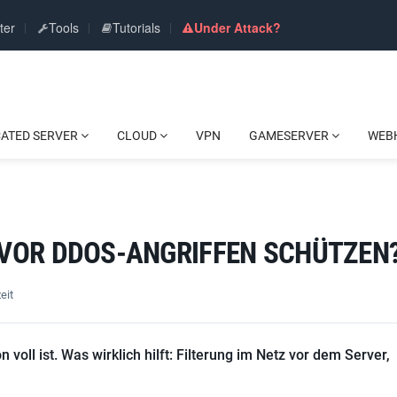
ter
Tools
Tutorials
Under Attack?
CATED SERVER
CLOUD
VPN
GAMESERVER
WEB
 VOR DDOS-ANGRIFFEN SCHÜTZEN
eit
 voll ist. Was wirklich hilft: Filterung im Netz vor dem Server,