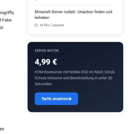
Minecraft-Server ruckelt: Ursachen finden und
ngriffe,
beheben
d Fake-
16 Min. Lesezeit
ür
SERVER MIETEN
4,99 €
KVM-Rootserver mit NVMe-SSD im RAID, DDoS-
Schutz inklusive und Bereitstellung in unter 30
Sekunden.
Tarife ansehen
len