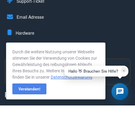
Support-Ticket
Email Adresse
Hardware
Rechenzentrum
Durch die weitere Nutzung unserer Webseite
stimmen Sie der Verwendung von Cookies zur
Gewährleistung des reibungslosen Ablaufs
×
Hallo 👋 Brauchen Sie Hilfe?
Ihres Besuchs zu. Weitere Informationen
Hervorragend bewertet
finden Sie in unserer
Datenschutzerklärung
.
4,9 ★ · 294 Bewertungen →
Verstanden!
Produkte
KVM Root-Server
Dedicated Server