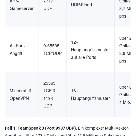
ARK-
7777
Gbit/s, 
UDP-Flood
Gameserver
UDP
8,7 Mio.
pps
über 21,
12+
All-Port-
0-65535
Gbit/s, 
Hauptangriffsmuster
Angriff
TCP/UDP
3,9 Mio.
auf alle Ports
pps
25565
über 8,6
Minecraft &
TCP &
16+
Gbit/s, 
OpenVPN
1194
Hauptangriffsmuster
4 Mio. p
UDP
Fall 1: TeamSpeak 3 (Port 9987 UDP).
Ein komplexer Multi-Vektor-
Angriff mit über 473,4 Gbit/s und über 41,5 Millionen Paketen pro