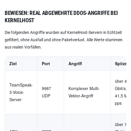
BEWIESEN: REAL ABGEWEHRTE DDOS-ANGRIFFE BEI
KERNELHOST
Die folgenden Angriffe wurden auf KernelHost-Servern in Echtzeit
gefiltert, ohne Ausfall und ohne Paketverlust. Alle Werte stammen
aus realen Vorfällen.
Ziel
Port
Angriff
Spitzen
über 47
TeamSpeak-
9987
Komplexer Multi-
Gbit/s, 
3-Voice-
UDP
Vektor-Angriff
41,5 Mio
Server
pps
über 11