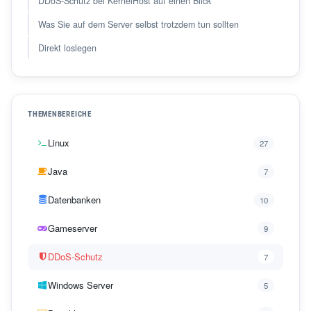
DDoS-Schutz bei KernelHost auf einen Blick
Was Sie auf dem Server selbst trotzdem tun sollten
Direkt loslegen
THEMENBEREICHE
Linux
27
Java
7
Datenbanken
10
Gameserver
9
DDoS-Schutz
7
Windows Server
5