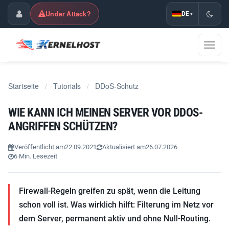
Under Attack?
DE
▾
Kundencenter
Navig
umsch
Startseite
Tutorials
DDoS-Schutz
/
/
WIE KANN ICH MEINEN SERVER VOR DDOS-
ANGRIFFEN SCHÜTZEN?
Veröffentlicht am
22.09.2021
Aktualisiert am
26.07.2026
6 Min. Lesezeit
Firewall-Regeln greifen zu spät, wenn die Leitung
schon voll ist. Was wirklich hilft: Filterung im Netz vor
dem Server, permanent aktiv und ohne Null-Routing.