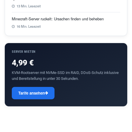
13 Min. Lesezeit
Minecraft-Server ruckelt: Ursachen finden und beheben
16 Min. Lesezeit
SERVER MIETEN
4,99 €
KVM-Rootserver mit NVMe-SSD im RAID, DDoS-Schutz inklusive
und Bereitstellung in unter 30 Sekunden.
Tarife ansehen