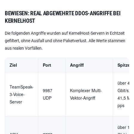
BEWIESEN: REAL ABGEWEHRTE DDOS-ANGRIFFE BEI
KERNELHOST
Die folgenden Angriffe wurden auf KernelHost-Servern in Echtzeit
gefiltert, ohne Ausfall und ohne Paketverlust. Alle Werte stammen
aus realen Vorfällen.
Ziel
Port
Angriff
Spitzen
über 47
TeamSpeak-
9987
Komplexer Multi-
Gbit/s, 
3-Voice-
UDP
Vektor-Angriff
41,5 Mio
Server
pps
über 11