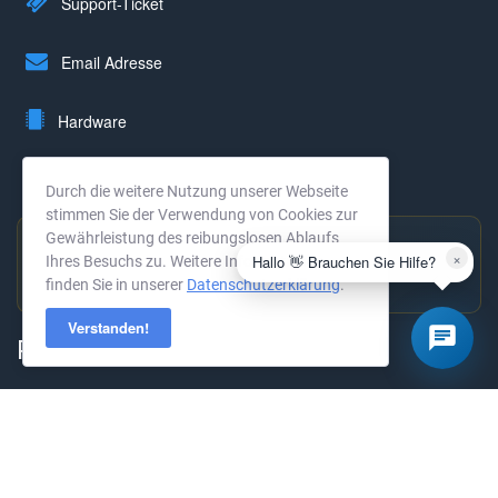
Support-Ticket
Email Adresse
Hardware
Rechenzentrum
Durch die weitere Nutzung unserer Webseite
stimmen Sie der Verwendung von Cookies zur
Gewährleistung des reibungslosen Ablaufs
×
Hallo 👋 Brauchen Sie Hilfe?
Ihres Besuchs zu. Weitere Informationen
Hervorragend bewertet
finden Sie in unserer
Datenschutzerklärung
.
4,9 ★ · 294 Bewertungen →
Verstanden!
Produkte
KVM Root-Server
Dedicated Server