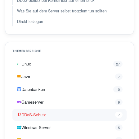
DDoS-Schutz bei KernelHost auf einen Blick
Was Sie auf dem Server selbst trotzdem tun sollten
Direkt loslegen
THEMENBEREICHE
Linux
27
Java
7
Datenbanken
10
Gameserver
9
DDoS-Schutz
7
Windows Server
5