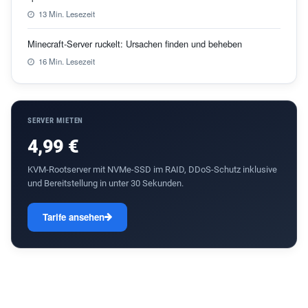
13 Min. Lesezeit
Minecraft-Server ruckelt: Ursachen finden und beheben
16 Min. Lesezeit
SERVER MIETEN
4,99 €
KVM-Rootserver mit NVMe-SSD im RAID, DDoS-Schutz inklusive
und Bereitstellung in unter 30 Sekunden.
Tarife ansehen