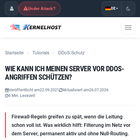
Under Attack?
DE
▾
Kundencenter
Navig
umsch
Startseite
Tutorials
DDoS-Schutz
/
/
WIE KANN ICH MEINEN SERVER VOR DDOS-
ANGRIFFEN SCHÜTZEN?
Veröffentlicht am
22.09.2021
Aktualisiert am
26.07.2026
6 Min. Lesezeit
Firewall-Regeln greifen zu spät, wenn die Leitung
schon voll ist. Was wirklich hilft: Filterung im Netz vor
dem Server, permanent aktiv und ohne Null-Routing.