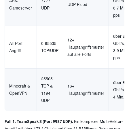
ARK-
7777
Gbit/s, 
UDP-Flood
Gameserver
UDP
8,7 Mio.
pps
über 21,
12+
All-Port-
0-65535
Gbit/s, 
Hauptangriffsmuster
Angriff
TCP/UDP
3,9 Mio.
auf alle Ports
pps
25565
über 8,6
Minecraft &
TCP &
16+
Gbit/s, 
OpenVPN
1194
Hauptangriffsmuster
4 Mio. p
UDP
Fall 1: TeamSpeak 3 (Port 9987 UDP).
Ein komplexer Multi-Vektor-
Angriff mit über 473,4 Gbit/s und über 41,5 Millionen Paketen pro