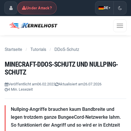
Under Attack?
DE
▾
Kundencenter
Navig
umsch
Startseite
Tutorials
DDoS-Schutz
/
/
MINECRAFT-DDOS-SCHUTZ UND NULLPING-
SCHUTZ
Veröffentlicht am
06.02.2023
Aktualisiert am
26.07.2026
4 Min. Lesezeit
Nullping-Angriffe brauchen kaum Bandbreite und
legen trotzdem ganze BungeeCord-Netzwerke lahm.
So funktioniert der Angriff und so wird er in Echtzeit