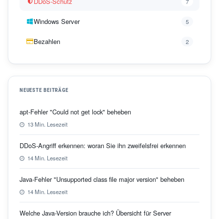
DDoS-Schutz
7
Windows Server
5
Bezahlen
2
NEUESTE BEITRÄGE
apt-Fehler "Could not get lock" beheben
13 Min. Lesezeit
DDoS-Angriff erkennen: woran Sie ihn zweifelsfrei erkennen
14 Min. Lesezeit
Java-Fehler "Unsupported class file major version" beheben
14 Min. Lesezeit
Welche Java-Version brauche ich? Übersicht für Server