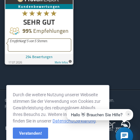
KernelHost
294
Bewertungen auf ProvenExpe
Durch die weitere Nutzung unserer Webseite
© 2004-2026 KernelHost GmbH. Alle Rechte vorbehalten.
stimmen Sie der Verwendung von Cookies zur
Preise exkl. MwSt.
Gewährleistung des reibungslosen Ablaufs
×
Hallo 👋 Brauchen Sie Hilfe?
Ihres Besuchs zu. Weitere Informationen
finden Sie in unserer
Datenschutzerklärung
.
Verstanden!