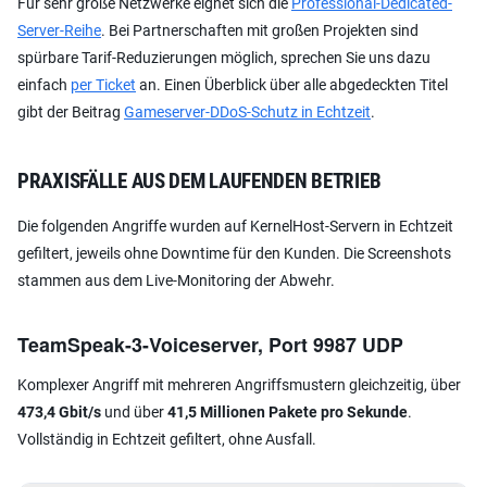
Für sehr große Netzwerke eignet sich die
Professional-Dedicated-
Server-Reihe
. Bei Partnerschaften mit großen Projekten sind
spürbare Tarif-Reduzierungen möglich, sprechen Sie uns dazu
einfach
per Ticket
an. Einen Überblick über alle abgedeckten Titel
gibt der Beitrag
Gameserver-DDoS-Schutz in Echtzeit
.
PRAXISFÄLLE AUS DEM LAUFENDEN BETRIEB
Die folgenden Angriffe wurden auf KernelHost-Servern in Echtzeit
gefiltert, jeweils ohne Downtime für den Kunden. Die Screenshots
stammen aus dem Live-Monitoring der Abwehr.
TeamSpeak-3-Voiceserver, Port 9987 UDP
Komplexer Angriff mit mehreren Angriffsmustern gleichzeitig, über
473,4 Gbit/s
und über
41,5 Millionen Pakete pro Sekunde
.
Vollständig in Echtzeit gefiltert, ohne Ausfall.