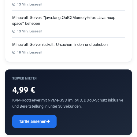
13 Min. Lesezeit
Minecraft-Server: "java.lang.OutOfMemoryError: Java heap
space" beheben
13 Min. Lesezeit
Minecraft-Server ruckelt: Ursachen finden und beheben
16 Min. Lesezeit
SERVER MIETEN
4,99 €
KVM-Rootserver mit NVMe-SSD im RAID, DDoS-Schutz inklusive
und Bereitstellung in unter 30 Sekunden.
Tarife ansehen