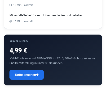
13 Min. Lesezeit
Minecraft-Server ruckelt: Ursachen finden und beheben
16 Min. Lesezeit
SERVER MIETEN
4,99 €
KVM-Rootserver mit NVMe-SSD im RAID, DDoS-Schutz inklusive
und Bereitstellung in unter 30 Sekunden.
Tarife ansehen