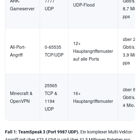
ARK-
7777
Gbit/s, 
UDP-Flood
Gameserver
UDP
8,7 Mio.
pps
über 21,
12+
All-Port-
0-65535
Gbit/s, 
Hauptangriffsmuster
Angriff
TCP/UDP
3,9 Mio.
auf alle Ports
pps
25565
über 8,6
Minecraft &
TCP &
16+
Gbit/s, 
OpenVPN
1194
Hauptangriffsmuster
4 Mio. p
UDP
Fall 1: TeamSpeak 3 (Port 9987 UDP).
Ein komplexer Multi-Vektor-
Angriff mit über 473,4 Gbit/s und über 41,5 Millionen Paketen pro