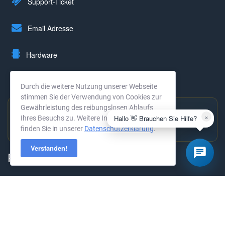
Support-Ticket
Email Adresse
Hardware
Rechenzentrum
Durch die weitere Nutzung unserer Webseite
stimmen Sie der Verwendung von Cookies zur
Gewährleistung des reibungslosen Ablaufs
×
Hallo 👋 Brauchen Sie Hilfe?
Ihres Besuchs zu. Weitere Informationen
Hervorragend bewertet
finden Sie in unserer
Datenschutzerklärung
.
4,9 ★ · 294 Bewertungen →
Verstanden!
Produkte
KVM Root-Server
Dedicated Server