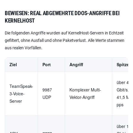
BEWIESEN: REAL ABGEWEHRTE DDOS-ANGRIFFE BEI
KERNELHOST
Die folgenden Angriffe wurden auf KernelHost-Servern in Echtzeit
gefiltert, ohne Ausfall und ohne Paketverlust. Alle Werte stammen
aus realen Vorfällen.
Ziel
Port
Angriff
Spitzen
über 47
TeamSpeak-
9987
Komplexer Multi-
Gbit/s, 
3-Voice-
UDP
Vektor-Angriff
41,5 Mio
Server
pps
über 11