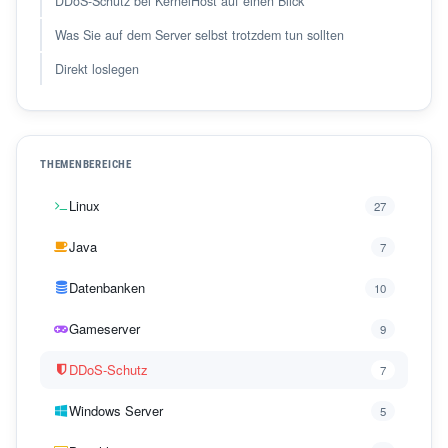
DDoS-Schutz bei KernelHost auf einen Blick
Was Sie auf dem Server selbst trotzdem tun sollten
Direkt loslegen
THEMENBEREICHE
Linux
27
Java
7
Datenbanken
10
Gameserver
9
DDoS-Schutz
7
Windows Server
5