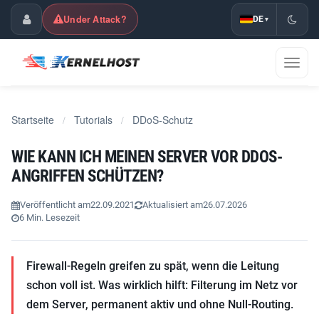
Under Attack?
DE
▾
Kundencenter
Navig
umsch
Startseite
Tutorials
DDoS-Schutz
/
/
WIE KANN ICH MEINEN SERVER VOR DDOS-
ANGRIFFEN SCHÜTZEN?
Veröffentlicht am
22.09.2021
Aktualisiert am
26.07.2026
6 Min. Lesezeit
Firewall-Regeln greifen zu spät, wenn die Leitung
schon voll ist. Was wirklich hilft: Filterung im Netz vor
dem Server, permanent aktiv und ohne Null-Routing.