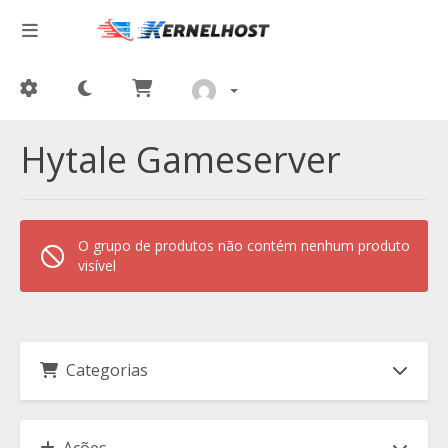
Hytale Gameserver
O grupo de produtos não contém nenhum produto
visível
Categorias