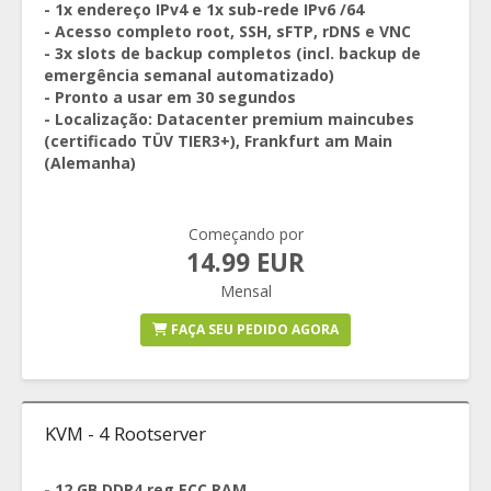
- 1x endereço IPv4 e 1x sub-rede IPv6 /64
- Acesso completo root, SSH, sFTP, rDNS e VNC
- 3x slots de backup completos (incl. backup de
emergência semanal automatizado)
- Pronto a usar em 30 segundos
- Localização: Datacenter premium maincubes
(certificado TÜV TIER3+), Frankfurt am Main
(Alemanha)
Começando por
14.99 EUR
Mensal
FAÇA SEU PEDIDO AGORA
KVM - 4 Rootserver
- 12 GB DDR4 reg ECC RAM