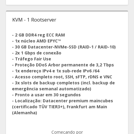
KVM - 1 Rootserver
- 2 GB DDR4 reg ECC RAM
- 1x núcleo AMD EPYC™
- 30 GB Datacenter-NVMe-SSD (RAID-1 / RAID-10)
- 2x 1 Gbps de conexão
- Tráfego Fair Use
- Proteção DDoS Arbor permanente de 3,2 Tbps
- 1x endereço IPv4 e 1x sub-rede IPv6 /64
- Acesso completo root, SSH, sFTP, rDNS e VNC
- 3x slots de backup completos (incl. backup de
emergência semanal automatizado)
- Pronto a usar em 30 segundos
- Localização: Datacenter premium maincubes
(certificado TÜV TIER3+), Frankfurt am Main
(Alemanha)
Começando por