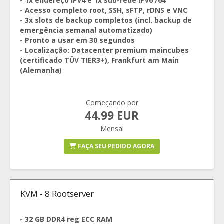
- 1x endereço IPv4 e 1x sub-rede IPv6 /64
- Acesso completo root, SSH, sFTP, rDNS e VNC
- 3x slots de backup completos (incl. backup de
emergência semanal automatizado)
- Pronto a usar em 30 segundos
- Localização: Datacenter premium maincubes
(certificado TÜV TIER3+), Frankfurt am Main
(Alemanha)
Começando por
44.99 EUR
Mensal
FAÇA SEU PEDIDO AGORA
KVM - 8 Rootserver
- 32 GB DDR4 reg ECC RAM