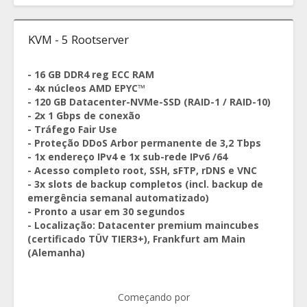
KVM - 5 Rootserver
- 16 GB DDR4 reg ECC RAM
- 4x núcleos AMD EPYC™
- 120 GB Datacenter-NVMe-SSD (RAID-1 / RAID-10)
- 2x 1 Gbps de conexão
- Tráfego Fair Use
- Proteção DDoS Arbor permanente de 3,2 Tbps
- 1x endereço IPv4 e 1x sub-rede IPv6 /64
- Acesso completo root, SSH, sFTP, rDNS e VNC
- 3x slots de backup completos (incl. backup de
emergência semanal automatizado)
- Pronto a usar em 30 segundos
- Localização: Datacenter premium maincubes
(certificado TÜV TIER3+), Frankfurt am Main
(Alemanha)
Começando por