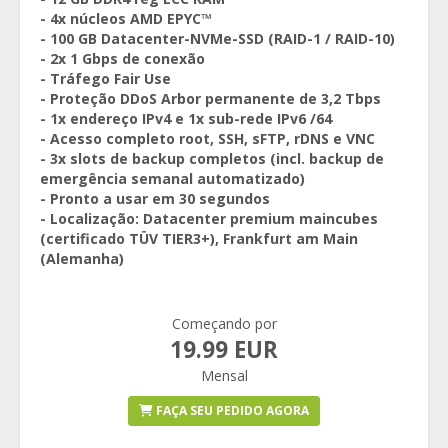
- 4x núcleos AMD EPYC™
- 100 GB Datacenter-NVMe-SSD (RAID-1 / RAID-10)
- 2x 1 Gbps de conexão
- Tráfego Fair Use
- Proteção DDoS Arbor permanente de 3,2 Tbps
- 1x endereço IPv4 e 1x sub-rede IPv6 /64
- Acesso completo root, SSH, sFTP, rDNS e VNC
- 3x slots de backup completos (incl. backup de
emergência semanal automatizado)
- Pronto a usar em 30 segundos
- Localização: Datacenter premium maincubes
(certificado TÜV TIER3+), Frankfurt am Main
(Alemanha)
Começando por
19.99 EUR
Mensal
FAÇA SEU PEDIDO AGORA