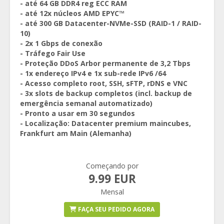
- até 64 GB DDR4 reg ECC RAM
- até 12x núcleos AMD EPYC™
- até 300 GB Datacenter-NVMe-SSD (RAID-1 / RAID-
10)
- 2x 1 Gbps de conexão
- Tráfego Fair Use
- Proteção DDoS Arbor permanente de 3,2 Tbps
- 1x endereço IPv4 e 1x sub-rede IPv6 /64
- Acesso completo root, SSH, sFTP, rDNS e VNC
- 3x slots de backup completos (incl. backup de
emergência semanal automatizado)
- Pronto a usar em 30 segundos
- Localização: Datacenter premium maincubes,
Frankfurt am Main (Alemanha)
Começando por
9.99 EUR
Mensal
FAÇA SEU PEDIDO AGORA