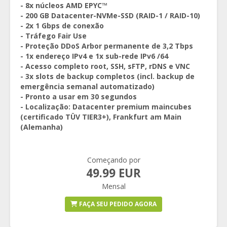
- 8x núcleos AMD EPYC™
- 200 GB Datacenter-NVMe-SSD (RAID-1 / RAID-10)
- 2x 1 Gbps de conexão
- Tráfego Fair Use
- Proteção DDoS Arbor permanente de 3,2 Tbps
- 1x endereço IPv4 e 1x sub-rede IPv6 /64
- Acesso completo root, SSH, sFTP, rDNS e VNC
- 3x slots de backup completos (incl. backup de
emergência semanal automatizado)
- Pronto a usar em 30 segundos
- Localização: Datacenter premium maincubes
(certificado TÜV TIER3+), Frankfurt am Main
(Alemanha)
Começando por
49.99 EUR
Mensal
FAÇA SEU PEDIDO AGORA