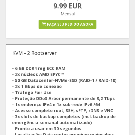
9.99 EUR
Mensal
FAÇA SEU PEDIDO AGORA
KVM - 2 Rootserver
- 6 GB DDR4 reg ECC RAM
- 2x núcleos AMD EPYC™
- 50 GB Datacenter-NVMe-SSD (RAID-1 / RAID-10)
- 2x 1 Gbps de conexão
- Tráfego Fair Use
- Proteção DDoS Arbor permanente de 3,2 Tbps
- 1x endereço IPv4 e 1x sub-rede IPv6 /64
- Acesso completo root, SSH, sFTP, rDNS e VNC
- 3x slots de backup completos (incl. backup de
emergência semanal automatizado)
- Pronto a usar em 30 segundos
- Localização: Datacenter premium maincubes