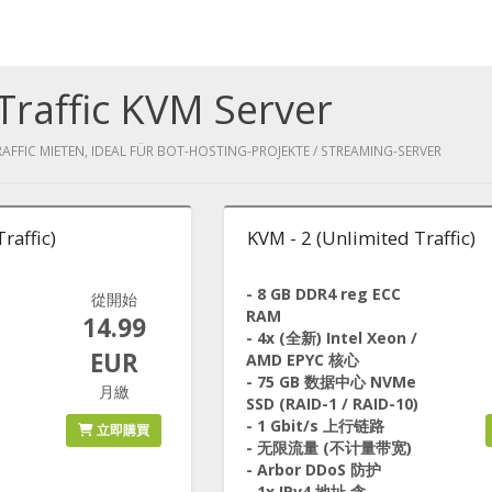
Traffic KVM Server
RAFFIC MIETEN, IDEAL FÜR BOT-HOSTING-PROJEKTE / STREAMING-SERVER
raffic)
KVM - 2 (Unlimited Traffic)
- 8 GB DDR4 reg ECC
從開始
RAM
14.99
- 4x (全新) Intel Xeon /
EUR
AMD EPYC 核心
- 75 GB 数据中心 NVMe
月繳
SSD (RAID-1 / RAID-10)
- 1 Gbit/s 上行链路
立即購買
- 无限流量 (不计量带宽)
- Arbor DDoS 防护
- 1x IPv4 地址 含