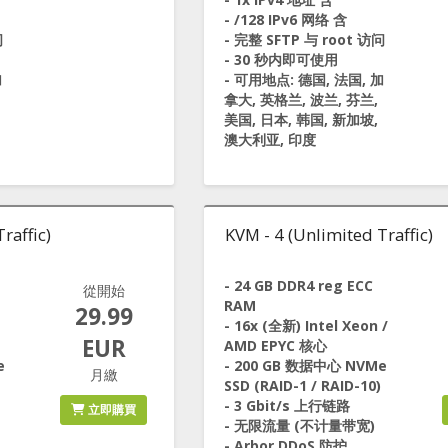
- /128 IPv6 网络 含
问
- 完整 SFTP 与 root 访问
- 30 秒内即可使用
加
- 可用地点: 德国, 法国, 加
拿大, 英格兰, 波兰, 芬兰,
美国, 日本, 韩国, 新加坡,
澳大利亚, 印度
raffic)
KVM - 4 (Unlimited Traffic)
- 24 GB DDR4 reg ECC
從開始
RAM
29.99
- 16x (全新) Intel Xeon /
EUR
AMD EPYC 核心
e
- 200 GB 数据中心 NVMe
月繳
SSD (RAID-1 / RAID-10)
- 3 Gbit/s 上行链路
立即購買
- 无限流量 (不计量带宽)
- Arbor DDoS 防护