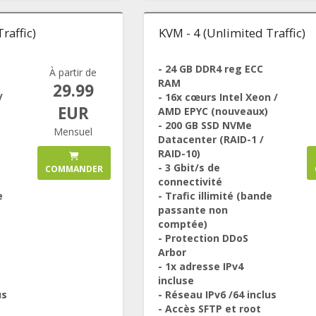
raffic)
KVM - 4 (Unlimited Traffic)
- 24 GB DDR4 reg ECC
À partir de
RAM
29.99
/
- 16x cœurs Intel Xeon /
EUR
AMD EPYC (nouveaux)
- 200 GB SSD NVMe
Mensuel
Datacenter (RAID-1 /
RAID-10)
- 3 Gbit/s de
COMMANDER
connectivité
e
- Trafic illimité (bande
passante non
comptée)
- Protection DDoS
Arbor
- 1x adresse IPv4
incluse
us
- Réseau IPv6 /64 inclus
- Accès SFTP et root