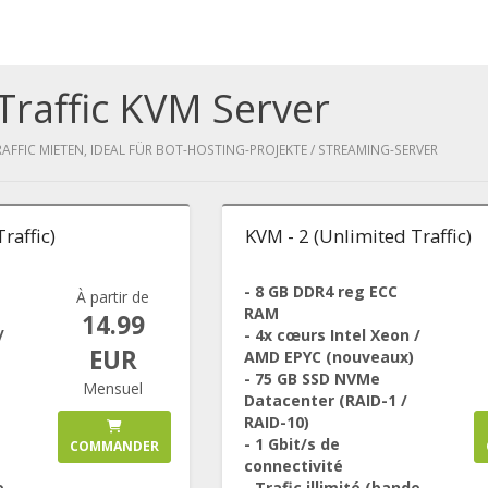
Traffic KVM Server
RAFFIC MIETEN, IDEAL FÜR BOT-HOSTING-PROJEKTE / STREAMING-SERVER
raffic)
KVM - 2 (Unlimited Traffic)
- 8 GB DDR4 reg ECC
À partir de
RAM
14.99
/
- 4x cœurs Intel Xeon /
EUR
AMD EPYC (nouveaux)
- 75 GB SSD NVMe
Mensuel
Datacenter (RAID-1 /
RAID-10)
- 1 Gbit/s de
COMMANDER
connectivité
e
- Trafic illimité (bande