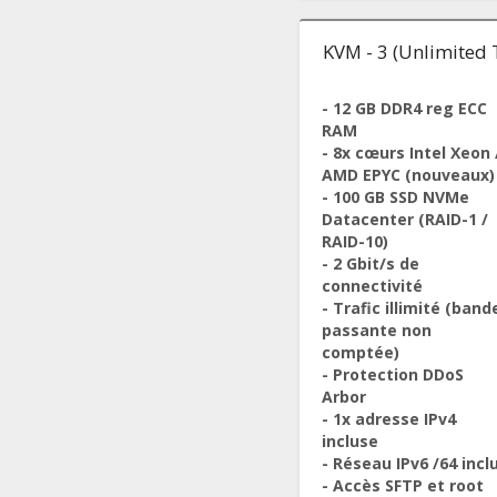
KVM - 3 (Unlimited T
- 12 GB DDR4 reg ECC
RAM
- 8x cœurs Intel Xeon 
AMD EPYC (nouveaux)
- 100 GB SSD NVMe
Datacenter (RAID-1 /
RAID-10)
- 2 Gbit/s de
connectivité
- Trafic illimité (band
passante non
comptée)
- Protection DDoS
Arbor
- 1x adresse IPv4
incluse
- Réseau IPv6 /64 incl
- Accès SFTP et root