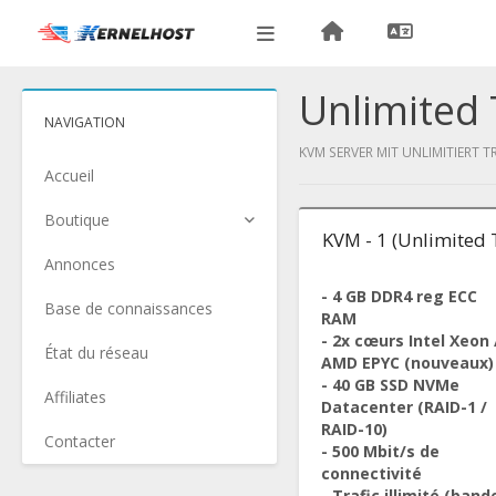
Unlimited 
NAVIGATION
KVM SERVER MIT UNLIMITIERT T
Accueil
Boutique
KVM - 1 (Unlimited T
Annonces
- 4 GB DDR4 reg ECC
Base de connaissances
RAM
- 2x cœurs Intel Xeon 
État du réseau
AMD EPYC (nouveaux)
- 40 GB SSD NVMe
Affiliates
Datacenter (RAID-1 /
RAID-10)
Contacter
- 500 Mbit/s de
connectivité
- Trafic illimité (band