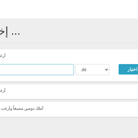
إختيار الدومين ...
أرغ
اختيار
أرغ
أملك دومين مسبقاً وأرغب ب