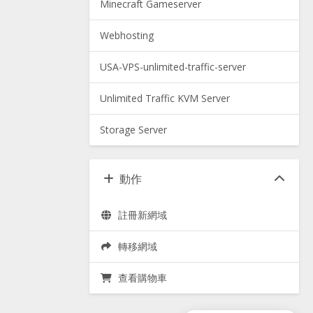
Minecraft Gameserver
Webhosting
USA-VPS-unlimited-traffic-server
Unlimited Traffic KVM Server
Storage Server
動作
註冊新網域
轉移網域
查看購物車