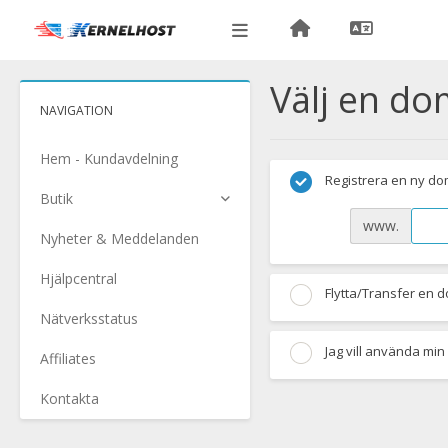
Välj en do
NAVIGATION
Hem - Kundavdelning
Registrera en ny d
Butik
www.
Nyheter & Meddelanden
Hjälpcentral
Flytta/Transfer en 
Nätverksstatus
Jag vill använda mi
Affiliates
Kontakta