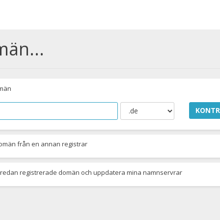
män...
omän
KONTR
domän från en annan registrar
n redan registrerade domän och uppdatera mina namnservrar